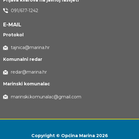
Prijava kvarova na javnoj rasvjeti
091/617-1242
E-MAIL
Protokol
tajnica@marina.hr
Komunalni redar
redar@marina.hr
Marinski komunalac
marinski.komunalac@gmail.com
Copyright © Općina Marina 2026