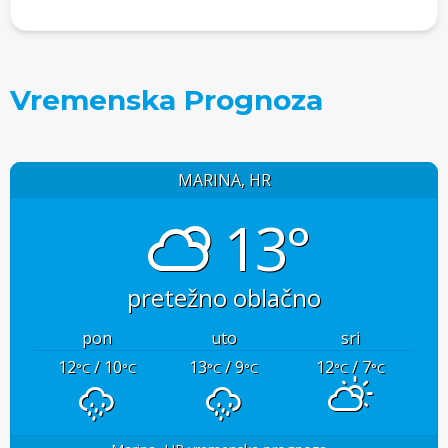
Vremenska Prognoza
MARINA, HR
13°
pretežno oblačno
pon
uto
sri
12
/ 10
13
/ 9
12
/ 7
°C
°C
°C
°C
°C
°C