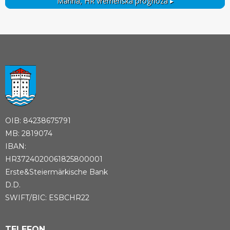
Marina, HR
vremenska prognoza ▸
OIB: 84238675791
MB: 2819074
IBAN:
HR3724020061825800001
Erste&Steiermärkische Bank
D.D.
SWIFT/BIC: ESBCHR22
TELEFON