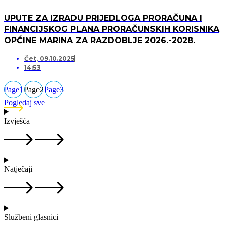
UPUTE ZA IZRADU PRIJEDLOGA PRORAČUNA I
FINANCIJSKOG PLANA PRORAČUNSKIH KORISNIKA
OPĆINE MARINA ZA RAZDOBLJE 2026.-2028.
Čet, 09.10.2025
14:53
Page
1
Page
2
Page
3
Pogledaj sve
Izvješća
Natječaji
Službeni glasnici