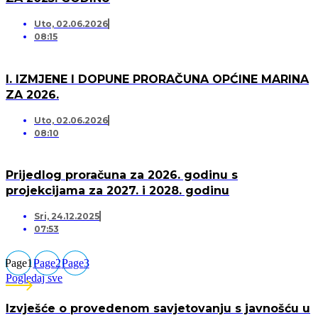
Uto, 02.06.2026
08:15
I. IZMJENE I DOPUNE PRORAČUNA OPĆINE MARINA
ZA 2026.
Uto, 02.06.2026
08:10
Prijedlog proračuna za 2026. godinu s
projekcijama za 2027. i 2028. godinu
Sri, 24.12.2025
07:53
Page
1
Page
2
Page
3
Pogledaj sve
Izvješće o provedenom savjetovanju s javnošću u