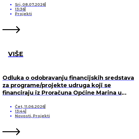
Sri, 08.07.2026
13:36
Projekti
VIŠE
Odluka o odobravanju financijskih sredstava
za programe/projekte udruga koji se
financiraju iz Proračuna Općine Marina u
2026. godini
Čet, 11.06.2026
13:44
Novosti
,
Projekti