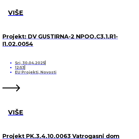
VIŠE
Projekt: DV GUSTIRNA-2 NPOO.C3.1.R1-
I1.02.0054
Sri, 30.04.2025
12:53
EU Projekti
,
Novosti
VIŠE
Projekt PK.3.4.10.0063 Vatrogasni dom