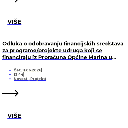
VIŠE
Odluka o odobravanju financijskih sredstava
za programe/projekte udruga koji se
financiraju iz Proračuna Općine Marina u
2026. godini
Čet, 11.06.2026
13:44
Novosti
,
Projekti
VIŠE