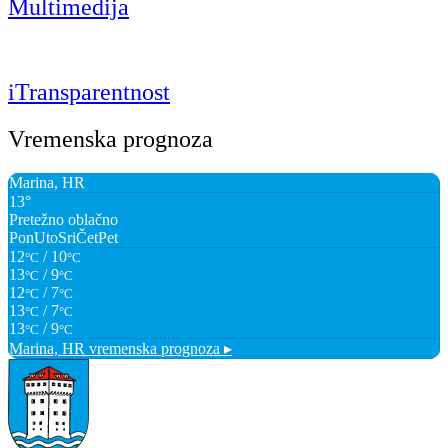
Multimedija
iTransparentnost
Vremenska prognoza
Marina, HR
13°
Pretežno oblačno
Pon
Uto
Sri
Čet
Pet
12
/ 10
°C
°C
13
/ 9
°C
°C
12
/ 7
°C
°C
13
/ 7
°C
°C
13
/ 9
°C
°C
Marina, HR
vremenska prognoza ▸