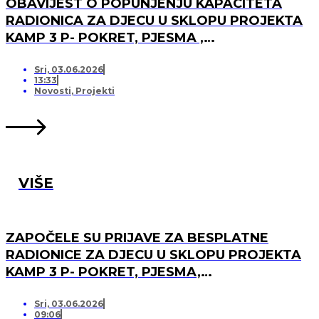
OBAVIJEST O POPUNJENJU KAPACITETA
RADIONICA ZA DJECU U SKLOPU PROJEKTA
KAMP 3 P- POKRET, PJESMA ,
PRIJATELJSTVO I OTVARANJU PRJAVA ZA
LISTU ČEKANJA
Sri, 03.06.2026
13:33
Novosti
,
Projekti
VIŠE
ZAPOČELE SU PRIJAVE ZA BESPLATNE
RADIONICE ZA DJECU U SKLOPU PROJEKTA
KAMP 3 P- POKRET, PJESMA,
PRIJATELJSTVO!
Sri, 03.06.2026
09:06