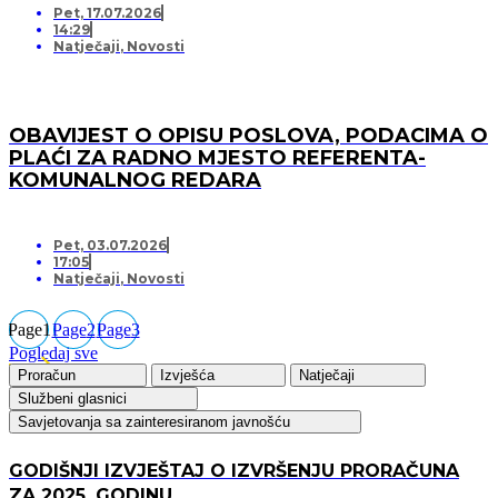
Pet, 17.07.2026
14:29
Natječaji
,
Novosti
OBAVIJEST O OPISU POSLOVA, PODACIMA O
PLAĆI ZA RADNO MJESTO REFERENTA-
KOMUNALNOG REDARA
Pet, 03.07.2026
17:05
Natječaji
,
Novosti
Page
1
Page
2
Page
3
Pogledaj sve
Proračun
Izvješća
Natječaji
Službeni glasnici
Savjetovanja sa zainteresiranom javnošću
GODIŠNJI IZVJEŠTAJ O IZVRŠENJU PRORAČUNA
ZA 2025. GODINU