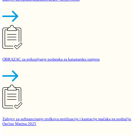
OBRAZAC za prikupljanje podataka za katastarsku izmjeru
Zahtjev za sufinanciranje troškova sterilizacije i kastracije mačaka na području
Općine Marina 2025