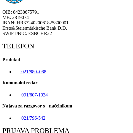
OIB: 84238675791
MB: 2819074
IBAN: HR3724020061825800001
Erste&Steiermärkische Bank D.D.
SWIFT/BIC: ESBCHR22
TELEFON
Protokol
021/889–088
Komunalni redar
091/607-1934
Najava za razgovor s načelnikom
021/796-542
PRIJAVA PROBLEMA