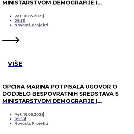
MINISTARSTVOM DEMOGRAFIJE I
USELJENIŠTVA ZA PROJEKT UREĐENJA I
OPREMANJA DJEČJEG IGRALIŠTA U
Pet, 16.05.2025
09:51
SVINCIMA
Novosti
,
Projekti
VIŠE
OPĆINA MARINA POTPISALA UGOVOR O
DODJELO BESPOVRATNIH SREDSTAVA S
MINISTARSTVOM DEMOGRAFIJE I
USELJENIŠTVA ZA PROJEKT UREĐENJA I
OPREMANJA DJEČJEG IGRALIŠTA U DV
Pet, 16.05.2025
09:50
MARINA, PO „KRIJESNICA“U POZORCU
Novosti
,
Projekti