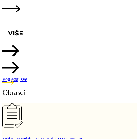
VIŠE
Pogledaj sve
Obrasci
Zahtjev za isplatu uskrsnice 2026 - sa privolom