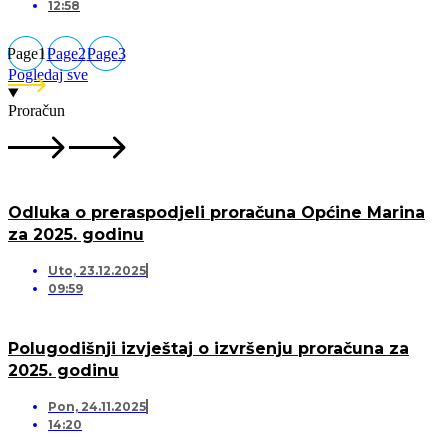
12:58
Page
1
Page
2
Page
3
Pogledaj sve
Proračun
Odluka o preraspodjeli proračuna Općine Marina
za 2025. godinu
Uto, 23.12.2025
09:59
Polugodišnji izvještaj o izvršenju proračuna za
2025. godinu
Pon, 24.11.2025
14:20