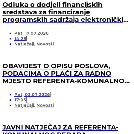
Odluka o dodjeli financijskih
sredstava za financiranje
programskih sadržaja elektroničkih
medija u 2026. godini (-za pružatelja
Pet, 17.07.2026
medijskih usluga)
14:29
Natječaji
,
Novosti
OBAVIJEST O OPISU POSLOVA,
PODACIMA O PLAĆI ZA RADNO
MJESTO REFERENTA-KOMUNALNOG
REDARA
Pet, 03.07.2026
17:05
Natječaji
,
Novosti
JAVNI NATJEČAJ ZA REFERENTA-