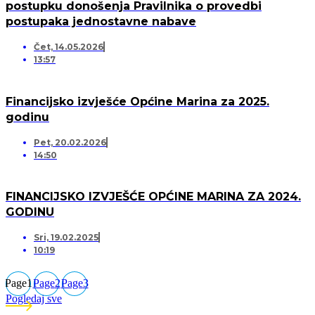
postupku donošenja Pravilnika o provedbi
postupaka jednostavne nabave
Čet, 14.05.2026
13:57
Financijsko izvješće Općine Marina za 2025.
godinu
Pet, 20.02.2026
14:50
FINANCIJSKO IZVJEŠĆE OPĆINE MARINA ZA 2024.
GODINU
Sri, 19.02.2025
10:19
Page
1
Page
2
Page
3
Pogledaj sve