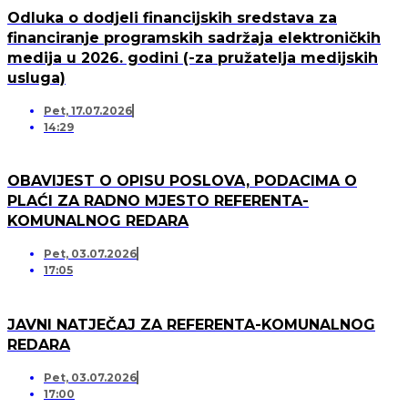
Odluka o dodjeli financijskih sredstava za
financiranje programskih sadržaja elektroničkih
medija u 2026. godini (-za pružatelja medijskih
usluga)
Pet, 17.07.2026
14:29
OBAVIJEST O OPISU POSLOVA, PODACIMA O
PLAĆI ZA RADNO MJESTO REFERENTA-
KOMUNALNOG REDARA
Pet, 03.07.2026
17:05
JAVNI NATJEČAJ ZA REFERENTA-KOMUNALNOG
REDARA
Pet, 03.07.2026
17:00