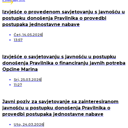
Izvješće o provedenom savjetovanju s javnošću u
postupku donošenja Pravilnika o provedbi
postupaka jednostavne nabave
Čet, 14.05.2026
13:57
Izvješće o savjetovanju s javnošću u postupku
donošenja Pravilnika o financiranju javnih potreba
Općine Marina
Sri, 25.03.2026
11:27
Javni poziv za savjetovanje sa zainteresiranom
javnošću u postupku donošenja Pravilnika o
provedbi postupaka jednostavne nabave
Uto, 24.03.2026