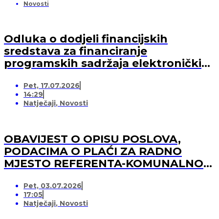
Novosti
Odluka o dodjeli financijskih
sredstava za financiranje
programskih sadržaja elektroničkih
medija u 2026. godini (-za pružatelja
Pet, 17.07.2026
medijskih usluga)
14:29
Natječaji
,
Novosti
OBAVIJEST O OPISU POSLOVA,
PODACIMA O PLAĆI ZA RADNO
MJESTO REFERENTA-KOMUNALNOG
REDARA
Pet, 03.07.2026
17:05
Natječaji
,
Novosti