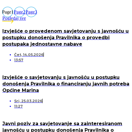
Page
1
Page
2
Page
3
Pogledaj sve
Izvješće o provedenom savjetovanju s javnošću u
postupku donošenja Pravilnika o provedbi
postupaka jednostavne nabave
Čet, 14.05.2026
13:57
Izvješće o savjetovanju s javnošću u postupku
donošenja Pravilnika o financiranju javnih potreba
Općine Marina
Sri, 25.03.2026
11:27
Javni poziv za savjetovanje sa zainteresiranom
javnošću u postupku donošenja Pravilnika o