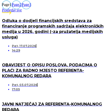
Page
1
Page
2
Page
3
Pogledaj sve
Odluka o dodjeli financijskih sredstava za
financiranje programskih sadržaja elektroničkih
medija u 2026. godini (-za pružatelja medijskih
usluga)
Pet, 17.07.2026
14:29
OBAVIJEST O OPISU POSLOVA, PODACIMA O
PLAĆI ZA RADNO MJESTO REFERENTA-
KOMUNALNOG REDARA
Pet, 03.07.2026
17:05
JAVNI NATJEČAJ ZA REFERENTA-KOMUNALNOG
REDARA