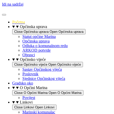
Idi na sadržaj
Početna
Općinska uprava
Close Općinska uprava
Open Općinska uprava
Statut općine Marina
Općinska uprava
Odluka o komunalnom redu
ARKOD potvrde
Obrasci
Općinsko vijeće
Close Općinsko vijeće
Open Općinsko vijeće
Sastav Općinskog vijeća
Poslovnik
Sjednice Općinskog vijeća
Gradsko oko
O Općini Marina
Close O Općini Marina
Open O Općini Marina
Povijest
Linkovi
Close Linkovi
Open Linkovi
Marinski komunalac