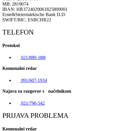
MB: 2819074
IBAN: HR3724020061825800001
Erste&Steiermärkische Bank D.D.
SWIFT/BIC: ESBCHR22
TELEFON
Protokol
021/889–088
Komunalni redar
091/607-1934
Najava za razgovor s načelnikom
021/796-542
PRIJAVA PROBLEMA
Komunalni redar