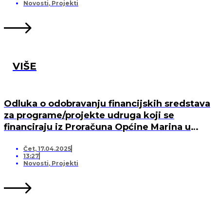
MARINA, PO „KRIJESNICA“U POZORCU
Novosti
,
Projekti
VIŠE
Odluka o odobravanju financijskih sredstava
za programe/projekte udruga koji se
financiraju iz Proračuna Općine Marina u
2025. godini
Čet, 17.04.2025
13:27
Novosti
,
Projekti