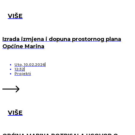
VIŠE
Izrada izmjena i dopuna prostornog plana
Općine Marina
Uto, 10.02.2026
12:32
Projekti
VIŠE