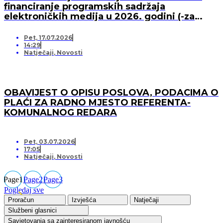
financiranje programskih sadržaja
elektroničkih medija u 2026. godini (-za
pružatelja medijskih usluga)
Pet, 17.07.2026
14:29
Natječaji
,
Novosti
OBAVIJEST O OPISU POSLOVA, PODACIMA O
PLAĆI ZA RADNO MJESTO REFERENTA-
KOMUNALNOG REDARA
Pet, 03.07.2026
17:05
Natječaji
,
Novosti
Page
1
Page
2
Page
3
Pogledaj sve
Proračun
Izvješća
Natječaji
Službeni glasnici
Savjetovanja sa zainteresiranom javnošću