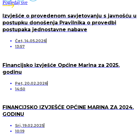
Pogledaj sve
Izvješće o provedenom savjetovanju s javnošću u
postupku donošenja Pravilnika o provedbi
postupaka jednostavne nabave
Čet, 14.05.2026
13:57
Financijsko izvješće Općine Marina za 2025.
godinu
Pet, 20.02.2026
14:50
FINANCIJSKO IZVJEŠĆE OPĆINE MARINA ZA 2024.
GODINU
Sri, 19.02.2025
10:19