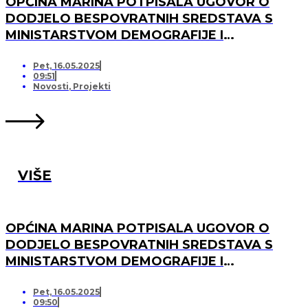
OPĆINA MARINA POTPISALA UGOVOR O
DODJELO BESPOVRATNIH SREDSTAVA S
MINISTARSTVOM DEMOGRAFIJE I
USELJENIŠTVA ZA PROJEKT UREĐENJA I
OPREMANJA DJEČJEG IGRALIŠTA U
Pet, 16.05.2025
09:51
SVINCIMA
Novosti
,
Projekti
VIŠE
OPĆINA MARINA POTPISALA UGOVOR O
DODJELO BESPOVRATNIH SREDSTAVA S
MINISTARSTVOM DEMOGRAFIJE I
USELJENIŠTVA ZA PROJEKT UREĐENJA I
OPREMANJA DJEČJEG IGRALIŠTA U DV
Pet, 16.05.2025
09:50