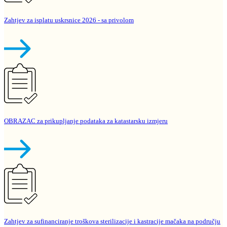
Zahtjev za isplatu uskrsnice 2026 - sa privolom
OBRAZAC za prikupljanje podataka za katastarsku izmjeru
Zahtjev za sufinanciranje troškova sterilizacije i kastracije mačaka na području