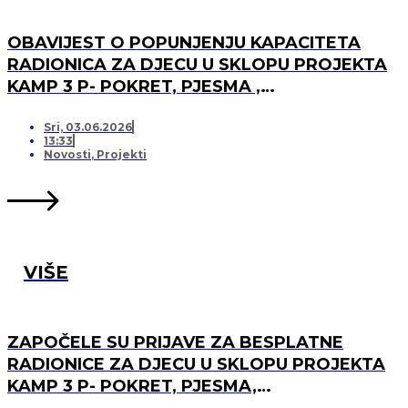
OBAVIJEST O POPUNJENJU KAPACITETA
RADIONICA ZA DJECU U SKLOPU PROJEKTA
KAMP 3 P- POKRET, PJESMA ,
PRIJATELJSTVO I OTVARANJU PRJAVA ZA
LISTU ČEKANJA
Sri, 03.06.2026
13:33
Novosti
,
Projekti
VIŠE
ZAPOČELE SU PRIJAVE ZA BESPLATNE
RADIONICE ZA DJECU U SKLOPU PROJEKTA
KAMP 3 P- POKRET, PJESMA,