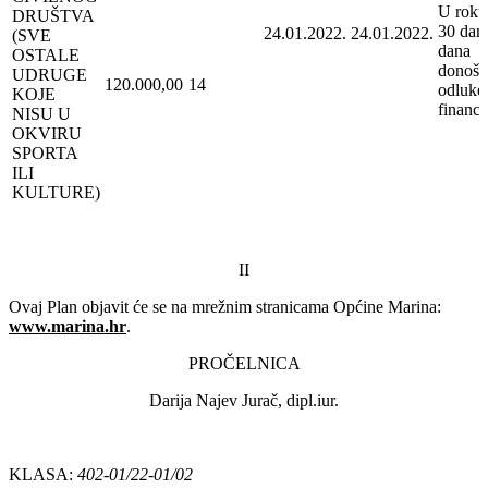
U roku
DRUŠTVA
30 dan
24.01.2022.
24.01.2022.
(SVE
dana
OSTALE
donoše
UDRUGE
120.000,00
14
odluke
KOJE
financi
NISU U
OKVIRU
SPORTA
ILI
KULTURE)
II
Ovaj Plan objavit će se na mrežnim stranicama Općine Marina:
www.marina.hr
.
PROČELNICA
Darija Najev Jurač, dipl.iur.
KLASA:
402-01/22-01/02