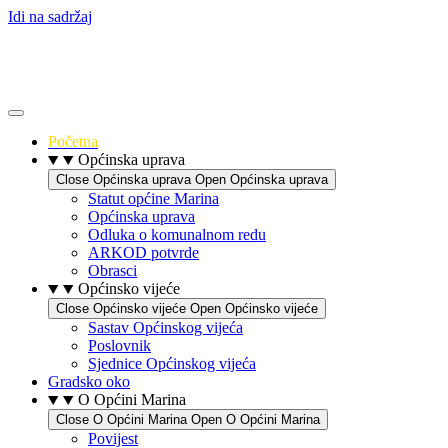
Idi na sadržaj
Početna
Općinska uprava
Close Općinska uprava
Open Općinska uprava
Statut općine Marina
Općinska uprava
Odluka o komunalnom redu
ARKOD potvrde
Obrasci
Općinsko vijeće
Close Općinsko vijeće
Open Općinsko vijeće
Sastav Općinskog vijeća
Poslovnik
Sjednice Općinskog vijeća
Gradsko oko
O Općini Marina
Close O Općini Marina
Open O Općini Marina
Povijest