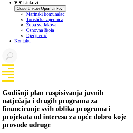
Linkovi
Close Linkovi
Open Linkovi
Marinski komunalac
Turistička zajednica
Župa sv. Jakova
Osnovna škola
Dječji vrtić
Kontakti
Godišnji plan raspisivanja javnih
natječaja i drugih programa za
financiranje svih oblika programa i
projekata od interesa za opće dobro koje
provode udruge