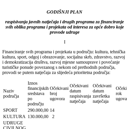
GODIŠNJI PLAN
raspisivanja javnih natječaja i drugih programa za financiranje
svih oblika programa i projekata od interesa za opće dobro koje
provode udruge
I
Financiranje svih programa i projekata u području: kultura, tehnička
kultura, sport, odgoj i obrazovanje, socijalna skrb, zdravstvo, razvoj
i demokratizacija društva, razvoj mjesne samouprave i povećanje
turističke ponude povezanog s nekom od prethodnih područja,
provodi se putem natječaja za slijedeća prioritetna područja:
Iznos
Očekivani
Očekivani
financijskih
Očekivani
Očekiv
Naziv
datum
datum
sredstava
broj
rok
područja
raspisivanja
završetka
po
ugovora
ugovar
natječaja
natječaja
području
SPORT
290.000,00
14
KULTURA
130.000,00
2
UDRUGE
CIVILNOG