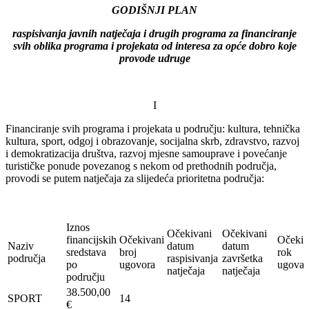
GODIŠNJI PLAN
raspisivanja javnih natječaja i drugih programa za financiranje
svih oblika programa i projekata od interesa za opće dobro koje
provode udruge
I
Financiranje svih programa i projekata u području: kultura, tehnička
kultura, sport, odgoj i obrazovanje, socijalna skrb, zdravstvo, razvoj
i demokratizacija društva, razvoj mjesne samouprave i povećanje
turističke ponude povezanog s nekom od prethodnih područja,
provodi se putem natječaja za slijedeća prioritetna područja:
Iznos
Očekivani
Očekivani
financijskih
Očekivani
Očekiv
Naziv
datum
datum
sredstava
broj
rok
područja
raspisivanja
završetka
po
ugovora
ugovar
natječaja
natječaja
području
38.500,00
SPORT
14
€