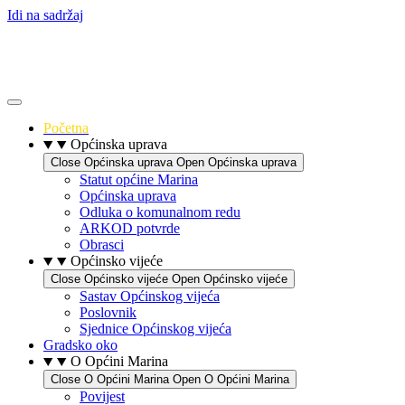
Idi na sadržaj
Početna
Općinska uprava
Close Općinska uprava
Open Općinska uprava
Statut općine Marina
Općinska uprava
Odluka o komunalnom redu
ARKOD potvrde
Obrasci
Općinsko vijeće
Close Općinsko vijeće
Open Općinsko vijeće
Sastav Općinskog vijeća
Poslovnik
Sjednice Općinskog vijeća
Gradsko oko
O Općini Marina
Close O Općini Marina
Open O Općini Marina
Povijest