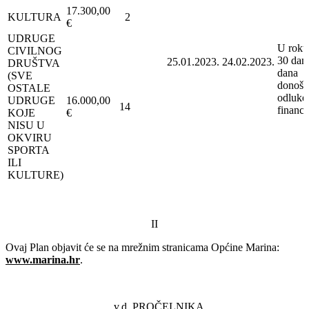
17.300,00
KULTURA
2
€
UDRUGE
U roku
CIVILNOG
30 dan
25.01.2023.
24.02.2023.
DRUŠTVA
dana
(SVE
donoše
OSTALE
odluke
UDRUGE
16.000,00
14
financi
KOJE
€
NISU U
OKVIRU
SPORTA
ILI
KULTURE)
II
Ovaj Plan objavit će se na mrežnim stranicama Općine Marina:
www.marina.hr
.
v.d. PROČELNIKA