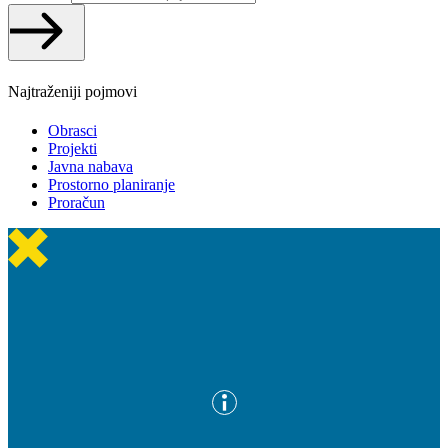
Najtraženiji pojmovi
Obrasci
Projekti
Javna nabava
Prostorno planiranje
Proračun