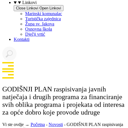
Linkovi
Close Linkovi
Open Linkovi
Marinski komunalac
Turistička zajednica
Župa sv. Jakova
Osnovna škola
Dječji vrtić
Kontakti
GODIŠNJI PLAN raspisivanja javnih
natječaja i drugih programa za financiranje
svih oblika programa i projekata od interesa
za opće dobro koje provode udruge
Vi ste ovdje →
Početna
-
Novosti
-
GODIŠNJI PLAN raspisivanja