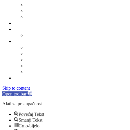
Sastav općinskog vijeća
Poslovnik
Sjednice općinskog vijeća
Gradsko oko
O Općini Marina
Povijest
Linkovi
Marinski komunalac
Turistička zajednica
Župa sv. Jakova
Osnovna škola
Dječji vrtić
Kontakti
Skip to content
Open toolbar
Alati za pristupačnost
Povećaj Tekst
Smanji Tekst
Crno-bijelo