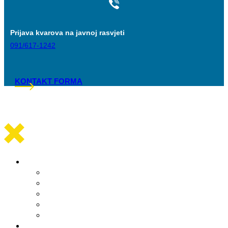
Prijava kvarova na javnoj rasvjeti
091/617-1242
KONTAKT FORMA
Općinska uprava
Statut općine Marina
Općinska uprava
Odluka o komunalnom redu
ARKOD potvrde
Obrasci
Općinsko vijeće