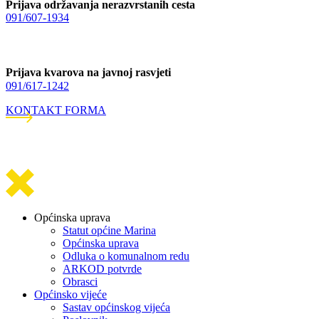
Prijava održavanja nerazvrstanih cesta
091/607-1934
Prijava kvarova na javnoj rasvjeti
091/617-1242
KONTAKT FORMA
Općinska uprava
Statut općine Marina
Općinska uprava
Odluka o komunalnom redu
ARKOD potvrde
Obrasci
Općinsko vijeće
Sastav općinskog vijeća