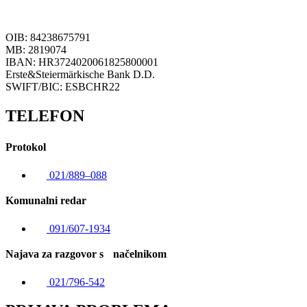
OIB: 84238675791
MB: 2819074
IBAN: HR3724020061825800001
Erste&Steiermärkische Bank D.D.
SWIFT/BIC: ESBCHR22
TELEFON
Protokol
021/889–088
Komunalni redar
091/607-1934
Najava za razgovor s načelnikom
021/796-542