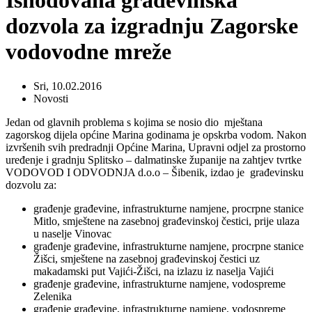
Ishodovana građevinska
dozvola za izgradnju Zagorske
vodovodne mreže
Sri, 10.02.2016
Novosti
Jedan od glavnih problema s kojima se nosio dio mještana
zagorskog dijela općine Marina godinama je opskrba vodom. Nakon
izvršenih svih predradnji Općine Marina, Upravni odjel za prostorno
uređenje i gradnju Splitsko – dalmatinske županije na zahtjev tvrtke
VODOVOD I ODVODNJA d.o.o – Šibenik, izdao je građevinsku
dozvolu za:
građenje građevine, infrastrukturne namjene, procrpne stanice
Mitlo, smještene na zasebnoj građevinskoj čestici, prije ulaza
u naselje Vinovac
građenje građevine, infrastrukturne namjene, procrpne stanice
Žišci, smještene na zasebnoj građevinskoj čestici uz
makadamski put Vajići-Žišci, na izlazu iz naselja Vajići
građenje građevine, infrastrukturne namjene, vodospreme
Zelenika
građenje građevine, infrastrukturne namjene, vodospreme