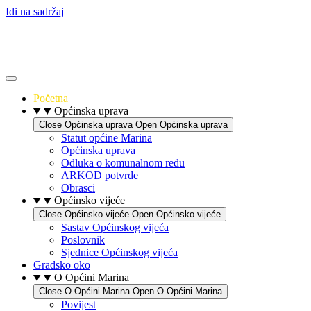
Idi na sadržaj
Početna
Općinska uprava
Close Općinska uprava
Open Općinska uprava
Statut općine Marina
Općinska uprava
Odluka o komunalnom redu
ARKOD potvrde
Obrasci
Općinsko vijeće
Close Općinsko vijeće
Open Općinsko vijeće
Sastav Općinskog vijeća
Poslovnik
Sjednice Općinskog vijeća
Gradsko oko
O Općini Marina
Close O Općini Marina
Open O Općini Marina
Povijest