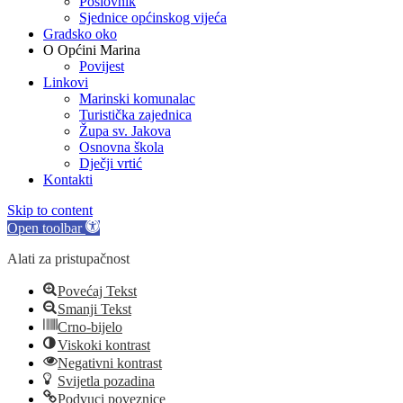
Poslovnik
Sjednice općinskog vijeća
Gradsko oko
O Općini Marina
Povijest
Linkovi
Marinski komunalac
Turistička zajednica
Župa sv. Jakova
Osnovna škola
Dječji vrtić
Kontakti
Skip to content
Open toolbar
Alati za pristupačnost
Povećaj Tekst
Smanji Tekst
Crno-bijelo
Viskoki kontrast
Negativni kontrast
Svijetla pozadina
Podvuci poveznice