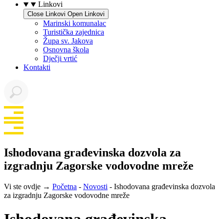
Linkovi
Close Linkovi
Open Linkovi
Marinski komunalac
Turistička zajednica
Župa sv. Jakova
Osnovna škola
Dječji vrtić
Kontakti
Ishodovana građevinska dozvola za
izgradnju Zagorske vodovodne mreže
Vi ste ovdje →
Početna
-
Novosti
-
Ishodovana građevinska dozvola
za izgradnju Zagorske vodovodne mreže