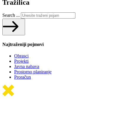
Tražilica
Search ...
Najtraženiji pojmovi
Obrasci
Projekti
Javna nabava
Prostorno planiranje
Proračun