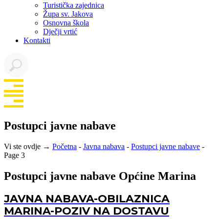
Turistička zajednica
Župa sv. Jakova
Osnovna škola
Dječji vrtić
Kontakti
Postupci javne nabave
Vi ste ovdje →
Početna
-
Javna nabava
-
Postupci javne nabave
-
Page 3
Postupci javne nabave Općine Marina
JAVNA NABAVA-OBILAZNICA
MARINA-POZIV NA DOSTAVU