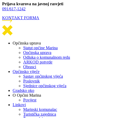
Prijava kvarova na javnoj rasvjeti
091/617-1242
KONTAKT FORMA
Općinska uprava
Statut općine Marina
Općinska uprava
Odluka o komunalnom redu
ARKOD potvrde
Obrasci
Općinsko vijeće
Sastav općinskog vijeća
Poslovnik
Sjednice općinskog vijeća
Gradsko oko
O Općini Marina
Povijest
Linkovi
Marinski komunalac
Turistička zajednica