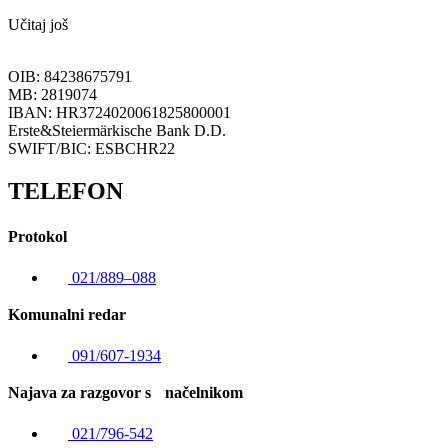
Učitaj još
OIB: 84238675791
MB: 2819074
IBAN: HR3724020061825800001
Erste&Steiermärkische Bank D.D.
SWIFT/BIC: ESBCHR22
TELEFON
Protokol
021/889–088
Komunalni redar
091/607-1934
Najava za razgovor s načelnikom
021/796-542