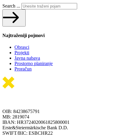
Search ...
Najtraženiji pojmovi
Obrasci
Projekti
Javna nabava
Prostorno planiranje
Proračun
OIB: 84238675791
MB: 2819074
IBAN: HR3724020061825800001
Erste&Steiermärkische Bank D.D.
SWIFT/BIC: ESBCHR22