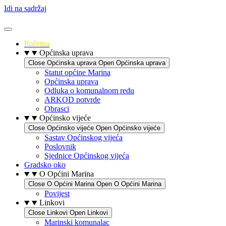
Idi na sadržaj
Početna
Općinska uprava
Close Općinska uprava
Open Općinska uprava
Statut općine Marina
Općinska uprava
Odluka o komunalnom redu
ARKOD potvrde
Obrasci
Općinsko vijeće
Close Općinsko vijeće
Open Općinsko vijeće
Sastav Općinskog vijeća
Poslovnik
Sjednice Općinskog vijeća
Gradsko oko
O Općini Marina
Close O Općini Marina
Open O Općini Marina
Povijest
Linkovi
Close Linkovi
Open Linkovi
Marinski komunalac