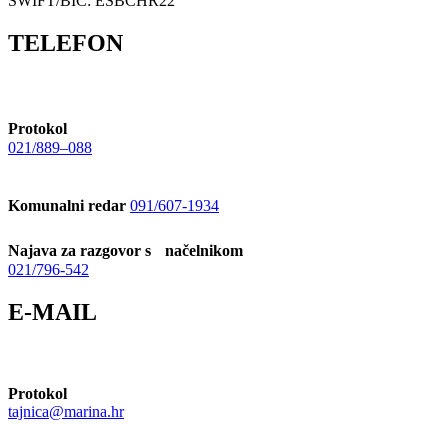
SWIFT/BIC: ESBCHR22
TELEFON
Protokol
021/889–088
Komunalni redar
091/607-1934
Najava za razgovor s načelnikom
021/796-542
E-MAIL
Protokol
tajnica@marina.hr