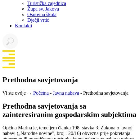
Turistička zajednica
Župa sv. Jakova
Osnovna škola
Dječji vrtić
Kontakti
Prethodna savjetovanja
Vi ste ovdje →
Početna
-
Javna nabava
-
Prethodna savjetovanja
Prethodna savjetovanja sa
zainteresiranim gospodarskim subjektima
Općina Marina je, temeljem članka 198. stavka 3. Zakona o javnoj
nabavi („Narodne novine”, broj 120/16) obvezna prije pokretanja
otvorenog ili ograničenog postupka javne nabave za nabavu radova