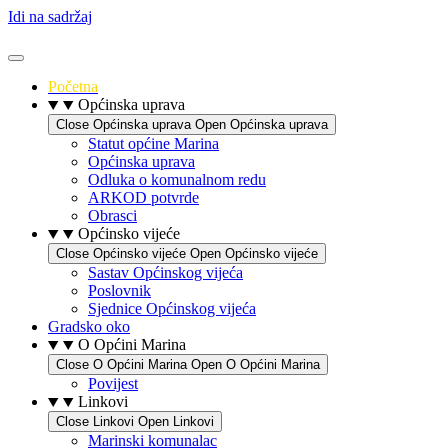
Idi na sadržaj
Početna
Općinska uprava
Close Općinska uprava
Open Općinska uprava
Statut općine Marina
Općinska uprava
Odluka o komunalnom redu
ARKOD potvrde
Obrasci
Općinsko vijeće
Close Općinsko vijeće
Open Općinsko vijeće
Sastav Općinskog vijeća
Poslovnik
Sjednice Općinskog vijeća
Gradsko oko
O Općini Marina
Close O Općini Marina
Open O Općini Marina
Povijest
Linkovi
Close Linkovi
Open Linkovi
Marinski komunalac