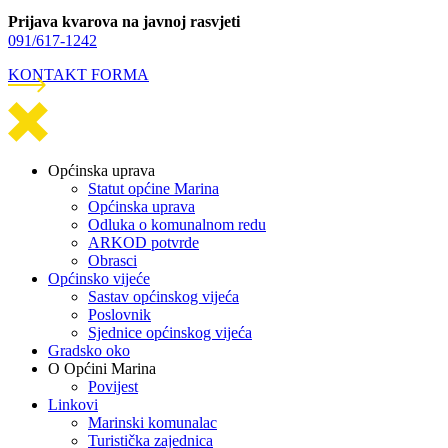
Prijava kvarova na javnoj rasvjeti
091/617-1242
KONTAKT FORMA
Općinska uprava
Statut općine Marina
Općinska uprava
Odluka o komunalnom redu
ARKOD potvrde
Obrasci
Općinsko vijeće
Sastav općinskog vijeća
Poslovnik
Sjednice općinskog vijeća
Gradsko oko
O Općini Marina
Povijest
Linkovi
Marinski komunalac
Turistička zajednica