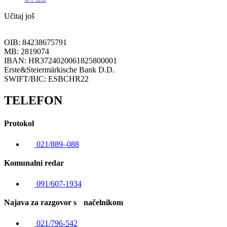
Učitaj još
OIB: 84238675791
MB: 2819074
IBAN: HR3724020061825800001
Erste&Steiermärkische Bank D.D.
SWIFT/BIC: ESBCHR22
TELEFON
Protokol
021/889–088
Komunalni redar
091/607-1934
Najava za razgovor s načelnikom
021/796-542