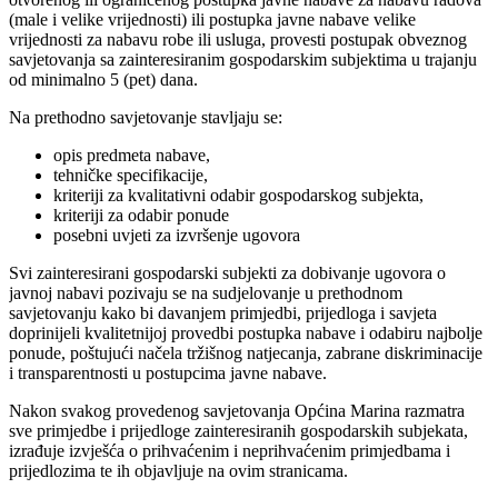
(male i velike vrijednosti) ili postupka javne nabave velike
vrijednosti za nabavu robe ili usluga, provesti postupak obveznog
savjetovanja sa zainteresiranim gospodarskim subjektima u trajanju
od minimalno 5 (pet) dana.
Na prethodno savjetovanje stavljaju se:
opis predmeta nabave,
tehničke specifikacije,
kriteriji za kvalitativni odabir gospodarskog subjekta,
kriteriji za odabir ponude
posebni uvjeti za izvršenje ugovora
Svi zainteresirani gospodarski subjekti za dobivanje ugovora o
javnoj nabavi pozivaju se na sudjelovanje u prethodnom
savjetovanju kako bi davanjem primjedbi, prijedloga i savjeta
doprinijeli kvalitetnijoj provedbi postupka nabave i odabiru najbolje
ponude, poštujući načela tržišnog natjecanja, zabrane diskriminacije
i transparentnosti u postupcima javne nabave.
Nakon svakog provedenog savjetovanja Općina Marina razmatra
sve primjedbe i prijedloge zainteresiranih gospodarskih subjekata,
izrađuje izvješća o prihvaćenim i neprihvaćenim primjedbama i
prijedlozima te ih objavljuje na ovim stranicama.