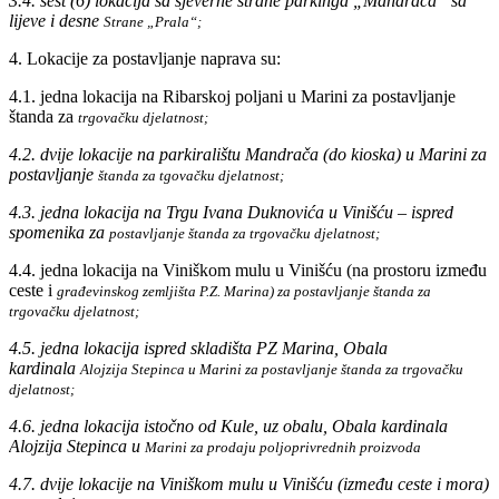
3.4. šest (6) lokacija sa sjeverne strane parkinga „Mandrača“ sa
lijeve i desne
Strane „Prala“;
4. Lokacije za postavljanje naprava su:
4.1. jedna lokacija na Ribarskoj poljani u Marini za postavljanje
štanda za
trgovačku djelatnost;
4.2. dvije lokacije na parkiralištu Mandrača (do kioska) u Marini za
postavljanje
štanda za tgovačku djelatnost;
4.3. jedna lokacija na Trgu Ivana Duknovića u Vinišću – ispred
spomenika za
postavljanje štanda za trgovačku djelatnost;
4.4. jedna lokacija na Viniškom mulu u Vinišću (na prostoru između
ceste i
građevinskog zemljišta P.Z. Marina) za postavljanje štanda za
trgovačku
djelatnost;
4.5. jedna lokacija ispred skladišta PZ Marina, Obala
kardinala
Alojzija Stepinca u Marini za postavljanje štanda za trgovačku
djelatnost;
4.6. jedna lokacija istočno od Kule, uz obalu, Obala kardinala
Alojzija Stepinca u
Marini za prodaju poljoprivrednih proizvoda
4.7. dvije lokacije na Viniškom mulu u Vinišću (između ceste i mora)