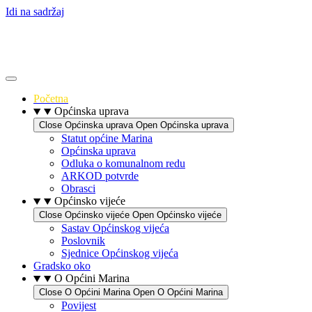
Idi na sadržaj
Početna
Općinska uprava
Close Općinska uprava
Open Općinska uprava
Statut općine Marina
Općinska uprava
Odluka o komunalnom redu
ARKOD potvrde
Obrasci
Općinsko vijeće
Close Općinsko vijeće
Open Općinsko vijeće
Sastav Općinskog vijeća
Poslovnik
Sjednice Općinskog vijeća
Gradsko oko
O Općini Marina
Close O Općini Marina
Open O Općini Marina
Povijest