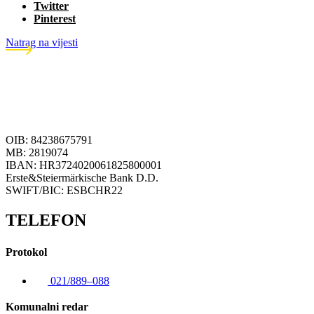
Twitter
Pinterest
Natrag na vijesti
OIB: 84238675791
MB: 2819074
IBAN: HR3724020061825800001
Erste&Steiermärkische Bank D.D.
SWIFT/BIC: ESBCHR22
TELEFON
Protokol
021/889–088
Komunalni redar