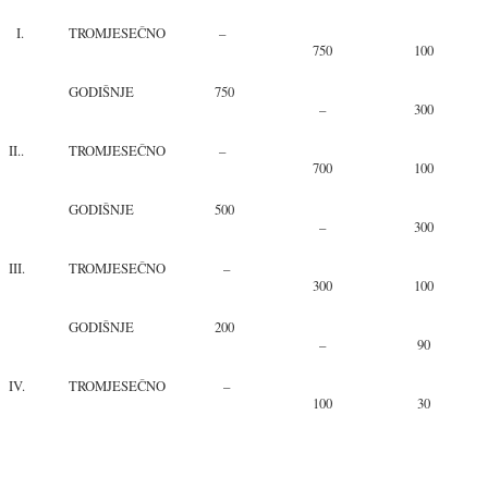
I.
TROMJESEČNO
–
750
100
GODIŠNJE
750
–
300
II..
TROMJESEČNO
–
700
100
GODIŠNJE
500
–
300
III.
TROMJESEČNO
–
300
100
GODIŠNJE
200
–
90
IV.
TROMJESEČNO
–
100
30