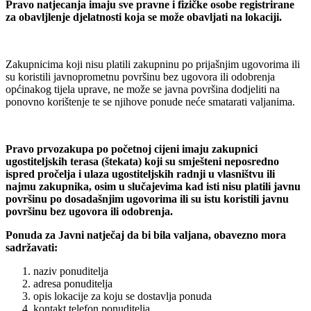
Pravo natjecanja imaju sve pravne i fizičke osobe registrirane
za obavljlenje djelatnosti koja se može obavljati na lokaciji.
Zakupnicima koji nisu platili zakupninu po prijašnjim ugovorima ili
su koristili javnoprometnu površinu bez ugovora ili odobrenja
općinakog tijela uprave, ne može se javna površina dodjeliti na
ponovno korištenje te se njihove ponude neće smatarati valjanima.
Pravo prvozakupa po početnoj cijeni imaju zakupnici
ugostiteljskih terasa (štekata) koji su smješteni neposredno
ispred pročelja i ulaza ugostiteljskih radnji u vlasništvu ili
najmu zakupnika, osim u slučajevima kad isti nisu platili javnu
površinu po dosadašnjim ugovorima ili su istu koristili javnu
površinu bez ugovora ili odobrenja.
Ponuda za Javni natječaj da bi bila valjana, obavezno mora
sadržavati:
naziv ponuditelja
adresa ponuditelja
opis lokacije za koju se dostavlja ponuda
kontakt telefon ponuditelja