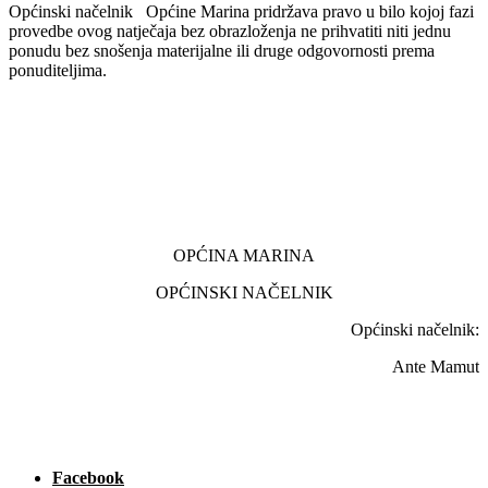
Općinski načelnik Općine Marina pridržava pravo u bilo kojoj fazi
provedbe ovog natječaja bez obrazloženja ne prihvatiti niti jednu
ponudu bez snošenja materijalne ili druge odgovornosti prema
ponuditeljima.
OPĆINA MARINA
OPĆINSKI NAČELNIK
Općinski načelnik:
Ante Mamut
Facebook