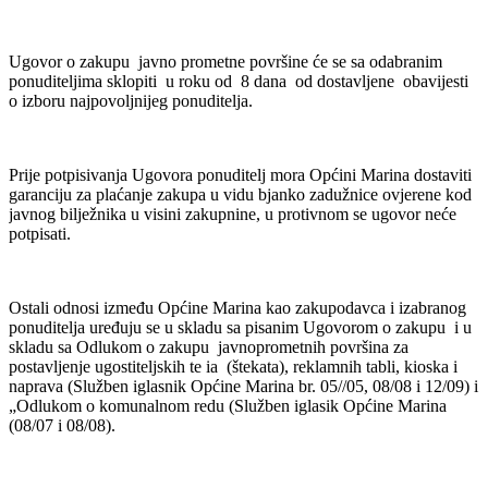
Ugovor o zakupu javno prometne površine će se sa odabranim
ponuditeljima sklopiti u roku od 8 dana od dostavljene obavijesti
o izboru najpovoljnijeg ponuditelja.
Prije potpisivanja Ugovora ponuditelj mora Općini Marina dostaviti
garanciju za plaćanje zakupa u vidu bjanko zadužnice ovjerene kod
javnog bilježnika u visini zakupnine, u protivnom se ugovor neće
potpisati.
Ostali odnosi između Općine Marina kao zakupodavca i izabranog
ponuditelja uređuju se u skladu sa pisanim Ugovorom o zakupu i u
skladu sa Odlukom o zakupu javnoprometnih površina za
postavljenje ugostiteljskih te ia (štekata), reklamnih tabli, kioska i
naprava (Služben iglasnik Općine Marina br. 05//05, 08/08 i 12/09) i
„Odlukom o komunalnom redu (Služben iglasik Općine Marina
(08/07 i 08/08).