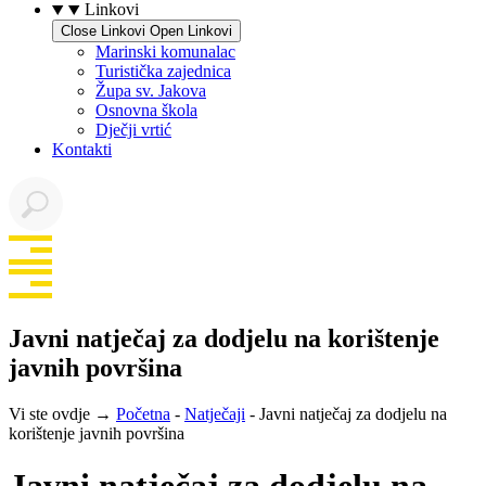
Linkovi
Close Linkovi
Open Linkovi
Marinski komunalac
Turistička zajednica
Župa sv. Jakova
Osnovna škola
Dječji vrtić
Kontakti
Javni natječaj za dodjelu na korištenje
javnih površina
Vi ste ovdje →
Početna
-
Natječaji
-
Javni natječaj za dodjelu na
korištenje javnih površina