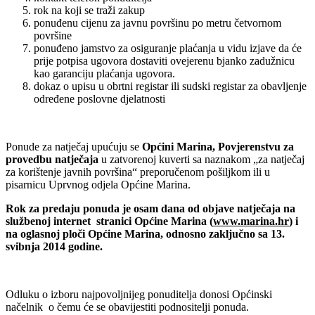
rok na koji se traži zakup
ponuđenu cijenu za javnu površinu po metru četvornom
površine
ponuđeno jamstvo za osiguranje plaćanja u vidu izjave da će
prije potpisa ugovora dostaviti ovejerenu bjanko zadužnicu
kao garanciju plaćanja ugovora.
dokaz o upisu u obrtni registar ili sudski registar za obavljenje
određene poslovne djelatnosti
Ponude za natječaj upućuju se
Općini Marina, Povjerenstvu za
provedbu natječaja
u zatvorenoj kuverti sa naznakom „za natječaj
za korištenje javnih površina“ preporučenom pošiljkom ili u
pisarnicu Uprvnog odjela Općine Marina.
Rok za predaju ponuda je osam dana od objave natječaja na
službenoj internet stranici Općine Marina (
www.marina.hr
) i
na oglasnoj ploči Općine Marina, odnosno zaključno sa 13.
svibnja 2014 godine.
Odluku o izboru najpovoljnijeg ponuditelja donosi Općinski
načelnik o čemu će se obavijestiti podnositelji ponuda.