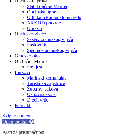
Općinska uprava
Statut općine Marina
Općinska uprava
Odluka o komunalnom redu
ARKOD potvrde
Obrasci
Općinsko vijeće
Sastav općinskog vijeća
Poslovnik
Sjednice općinskog vijeća
Gradsko oko
O Općini Marina
Povijest
Linkovi
Marinski komunalac
Turistička zajednica
Župa sv. Jakova
Osnovna škola
Dječji vrtić
Kontakti
Skip to content
Open toolbar
Alati za pristupačnost