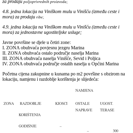
za prodaju
poljoprivrednih proizvoda;
4.8. jedna lokacija na Viniškom mulu u Vinišću (između ceste i
mora) za prodaju
ribe;
4.9. jedna lokacija na Viniškom mulu u Vinišću (između ceste i
mora) za jednostavne ugostiteljske usluge;
Javne površine se djele u četiri zone:
I. ZONA obuhvaća povjesnu jezgru Marina
II. ZONA obuhvaća ostalo područje naselja Marina
III. ZONA obuhvaća naselja Vinišće, Sevid i Poljica
IV. ZONA obuhvaća područje ostalih naselja u Općini Marina
Početna cijena zakupnine u kunama po m2 površine s obzirom na
lokaciju, namjenu i razdoblje korištenja je slijedeća:
NAMJENA
ZONA
RAZDOBLJE
KIOSCI
OSTALE
UGOST.
NAPRAVE
TERASE
KORIŠTENJA
GODIŠNJE
–
–
300