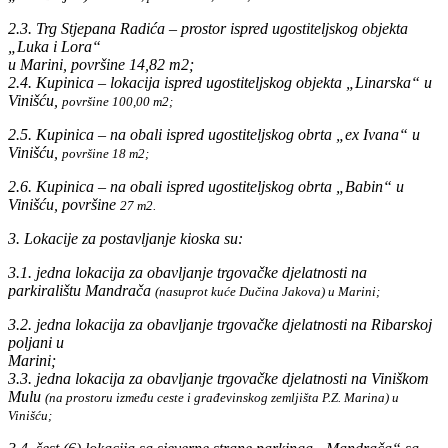
2.3. Trg Stjepana Radića – prostor ispred ugostiteljskog objekta
„Luka i Lora“
u Marini, površine 14,82 m2;
2.4. Kupinica – lokacija ispred ugostiteljskog objekta „Linarska“ u
Vinišću,
površine 100,00 m2;
2.5. Kupinica – na obali ispred ugostiteljskog obrta „ex Ivana“ u
Vinišću,
površine 18 m2;
2.6. Kupinica – na obali ispred ugostiteljskog obrta „Babin“ u
Vinišću, površine
27 m2.
3. Lokacije za postavljanje kioska su:
3.1. jedna lokacija za obavljanje trgovačke djelatnosti na
parkiralištu Mandrača
(nasuprot kuće Dučina Jakova) u Marini;
3.2. jedna lokacija za obavljanje trgovačke djelatnosti na Ribarskoj
poljani u
Marini;
3.3. jedna lokacija za obavljanje trgovačke djelatnosti na Viniškom
Mulu
(na prostoru između ceste i građevinskog zemljišta P.Z. Marina) u
Vinišću;