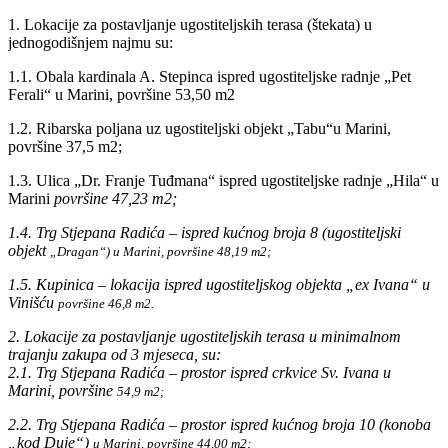
1. Lokacije za postavljanje ugostiteljskih terasa (štekata) u
jednogodišnjem najmu su:
1.1. Obala kardinala A. Stepinca ispred ugostiteljske radnje „Pet
Ferali“ u Marini, površine 53,50 m2
1.2. Ribarska poljana uz ugostiteljski objekt „Tabu“u Marini,
površine 37,5 m2;
1.3. Ulica „Dr. Franje Tuđmana“ ispred ugostiteljske radnje „Hila“ u
Marini
površine 47,23 m2;
1.4. Trg Stjepana Radića – ispred kućnog broja 8 (ugostiteljski
objekt
„Dragan“) u Marini, površine 48,19 m2;
1.5. Kupinica – lokacija ispred ugostiteljskog objekta „ex Ivana“ u
Vinišću
površine 46,8 m2.
2. Lokacije za postavljanje ugostiteljskih terasa u minimalnom
trajanju zakupa od 3 mjeseca, su:
2.1. Trg Stjepana Radića – prostor ispred crkvice Sv. Ivana u
Marini, površine
54,9 m2;
2.2. Trg Stjepana Radića – prostor ispred kućnog broja 10 (konoba
„kod Duje“)
u Marini, površine 44,00 m2;