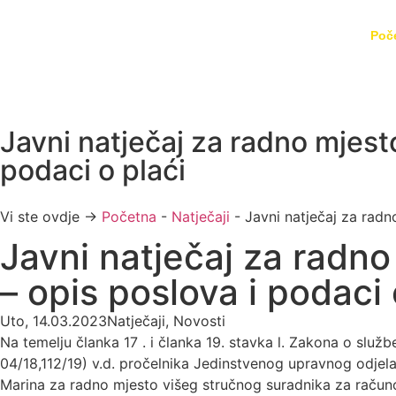
Poč
Javni natječaj za radno mjesto
podaci o plaći
Vi ste ovdje →
Početna
-
Natječaji
-
Javni natječaj za radn
Javni natječaj za radno
– opis poslova i podaci 
Uto, 14.03.2023
Natječaji
,
Novosti
Na temelju članka 17 . i članka 19. stavka l. Zakona o služ
04/18,112/19) v.d. pročelnika Jedinstvenog upravnog odjela
Marina za radno mjesto višeg stručnog suradnika za račun