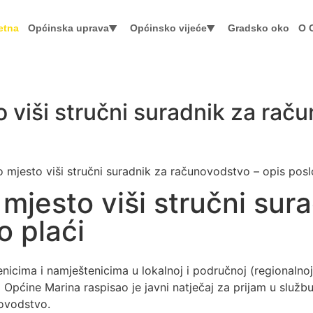
etna
Općinska uprava
Općinsko vijeće
Gradsko oko
O 
 viši stručni suradnik za raču
o mjesto viši stručni suradnik za računovodstvo – opis posl
 mjesto viši stručni su
o plaći
benicima i namještenicima u lokalnoj i područnoj (regionaln
 Općine Marina raspisao je javni natječaj za prijam u služ
ovodstvo.