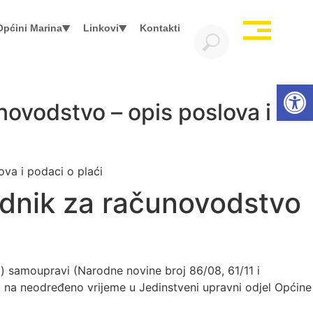
Općini Marina
Linkovi
Kontakti
Open
novodstvo – opis poslova i
ova i podaci o plaći
radnik za računovodstvo
oj) samoupravi (Narodne novine broj 86/08, 61/11 i
bu na neodređeno vrijeme u Jedinstveni upravni odjel Općine