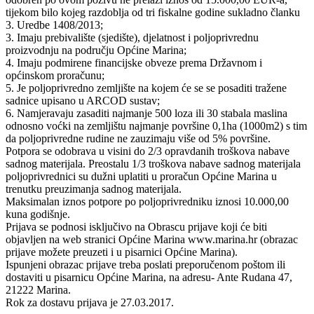
tijekom bilo kojeg razdoblja od tri fiskalne godine sukladno članku
3. Uredbe 1408/2013;
3. Imaju prebivalište (sjedište), djelatnost i poljoprivrednu
proizvodnju na području Općine Marina;
4. Imaju podmirene financijske obveze prema Državnom i
općinskom proračunu;
5. Je poljoprivredno zemljište na kojem će se se posaditi tražene
sadnice upisano u ARCOD sustav;
6. Namjeravaju zasaditi najmanje 500 loza ili 30 stabala maslina
odnosno voćki na zemljištu najmanje površine 0,1ha (1000m2) s tim
da poljoprivredne rudine ne zauzimaju više od 5% površine.
Potpora se odobrava u visini do 2/3 opravdanih troškova nabave
sadnog materijala. Preostalu 1/3 troškova nabave sadnog materijala
poljoprivrednici su dužni uplatiti u proračun Općine Marina u
trenutku preuzimanja sadnog materijala.
Maksimalan iznos potpore po poljoprivredniku iznosi 10.000,00
kuna godišnje.
Prijava se podnosi isključivo na Obrascu prijave koji će biti
objavljen na web stranici Općine Marina www.marina.hr (obrazac
prijave možete preuzeti i u pisarnici Općine Marina).
Ispunjeni obrazac prijave treba poslati preporučenom poštom ili
dostaviti u pisarnicu Općine Marina, na adresu- Ante Rudana 47,
21222 Marina.
Rok za dostavu prijava je 27.03.2017.