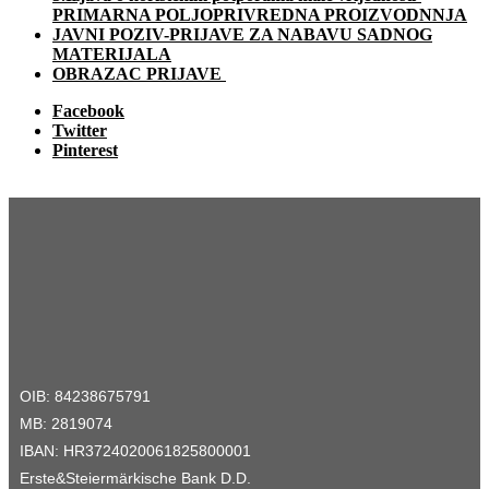
PRIMARNA POLJOPRIVREDNA PROIZVODNNJA
JAVNI POZIV-PRIJAVE ZA NABAVU SADNOG
MATERIJALA
OBRAZAC PRIJAVE
Facebook
Twitter
Pinterest
OIB: 84238675791
MB: 2819074
IBAN: HR3724020061825800001
Erste&Steiermärkische Bank D.D.