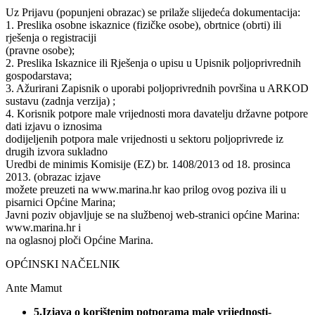
Uz Prijavu (popunjeni obrazac) se prilaže slijedeća dokumentacija:
1. Preslika osobne iskaznice (fizičke osobe), obrtnice (obrti) ili
rješenja o registraciji
(pravne osobe);
2. Preslika Iskaznice ili Rješenja o upisu u Upisnik poljoprivrednih
gospodarstava;
3. Ažurirani Zapisnik o uporabi poljoprivrednih površina u ARKOD
sustavu (zadnja verzija) ;
4. Korisnik potpore male vrijednosti mora davatelju državne potpore
dati izjavu o iznosima
dodijeljenih potpora male vrijednosti u sektoru poljoprivrede iz
drugih izvora sukladno
Uredbi de minimis Komisije (EZ) br. 1408/2013 od 18. prosinca
2013. (obrazac izjave
možete preuzeti na www.marina.hr kao prilog ovog poziva ili u
pisarnici Općine Marina;
Javni poziv objavljuje se na službenoj web-stranici općine Marina:
www.marina.hr i
na oglasnoj ploči Općine Marina.
OPĆINSKI NAČELNIK
Ante Mamut
5.Izjava o korištenim potporama male vrijednosti-