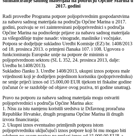
sufinanciranje sadnog materijala na području Općine Marina u
2017. godini
Radi provedbe Programa potpore poljoprivrednim gospodarstvima
za nabavu sadnog materijala na području Općine Marina u 2017.
godini, pozivaju se svi zainteresirani poljoprivrednici s područja
Općine Marina na podnošenje prijave za nabavu sadnog materijala
za višegodišnje trajne nasade: vinograde, maslinike i voćnjake.
Potpora se dodjeljuje sukladno Uredbi Komisije (EZ) br. 1408/2013
od 18. prosinca 2013. o primjeni članaka 107. i 108. Ugovora o
funkcioniranju Europske unije na potpore de minimis u
poljoprivrednom sektoru (SL L 352, 24. prosinca 2013, dalje:
Uredba br.1408/2013).
Sukladno članku 3. Uredbe 1408/2013, ukupni iznos potpora male
vrijednosti koji je dodijeljen pojedinom korisniku (poljoprivredniku)
ne smije prijeći iznos od 15.000,00 EUR tijekom tri fiskalne godine
(računat će se razdoblje od objave ovog poziva, tri godine unatrag).
Pravo na potporu za nabavu sadnog materijala mogu ostvariti
poljoprivrednici s područja Općine Marina ako:
1. Nisu za istu namjenu koristili sredstva iz Državnog proračuna
Republike Hrvatske, drugih programa Općine Marina ili drugih
izvora financiranja;
2. Ukupni iznos eventualno primljenih potpora istom
poljoprivredniku uključujući iznos potpore koji bi mu mogao biti
odobren po ovom pozivu ne prelazi iznos od 15.000,00 EUR-a,