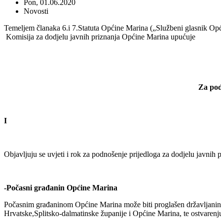
Pon, 01.06.2020
Novosti
Temeljem članaka 6.i 7.Statuta Općine Marina („Službeni glasnik Op
Komisija za dodjelu javnih priznanja Općine Marina upućuje
Za pod
I
Objavljuju se uvjeti i rok za podnošenje prijedloga za dodjelu javnih 
-Počasni građanin Općine Marina
Počasnim građaninom Općine Marina može biti proglašen državljanin R
Hrvatske,Splitsko-dalmatinske županije i Općine Marina, te ostvaren