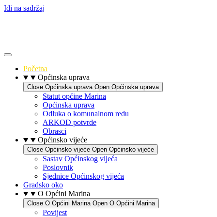
Idi na sadržaj
Početna
Općinska uprava
Close Općinska uprava
Open Općinska uprava
Statut općine Marina
Općinska uprava
Odluka o komunalnom redu
ARKOD potvrde
Obrasci
Općinsko vijeće
Close Općinsko vijeće
Open Općinsko vijeće
Sastav Općinskog vijeća
Poslovnik
Sjednice Općinskog vijeća
Gradsko oko
O Općini Marina
Close O Općini Marina
Open O Općini Marina
Povijest