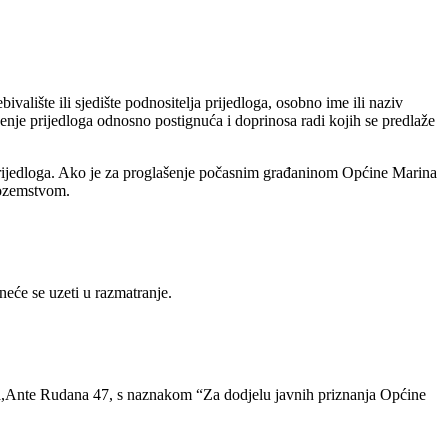
alište ili sjedište podnositelja prijedloga, osobno ime ili naziv
enje prijedloga odnosno postignuća i doprinosa radi kojih se predlaže
 prijedloga. Ako je za proglašenje počasnim građaninom Općine Marina
inozemstvom.
eće se uzeti u razmatranje.
na,Ante Rudana 47, s naznakom “Za dodjelu javnih priznanja Općine