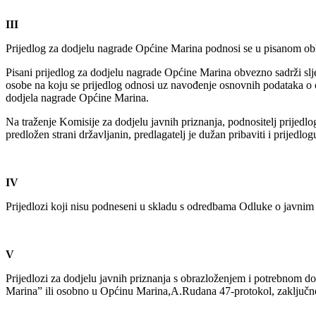
III
Prijedlog za dodjelu nagrade Općine Marina podnosi se u pisanom ob
Pisani prijedlog za dodjelu nagrade Općine Marina obvezno sadrži sljed
osobe na koju se prijedlog odnosi uz navođenje osnovnih podataka o os
dodjela nagrade Općine Marina.
Na traženje Komisije za dodjelu javnih priznanja, podnositelj prijed
predložen strani državljanin, predlagatelj je dužan pribaviti i prijedl
IV
Prijedlozi koji nisu podneseni u skladu s odredbama Odluke o javnim 
V
Prijedlozi za dodjelu javnih priznanja s obrazloženjem i potrebnom
Marina” ili osobno u Općinu Marina,A.Rudana 47-protokol, zaključno