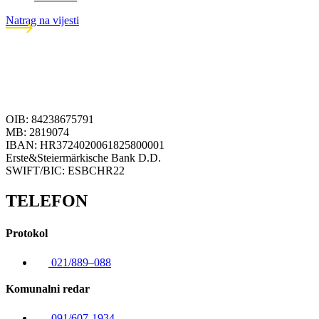
Natrag na vijesti
OIB: 84238675791
MB: 2819074
IBAN: HR3724020061825800001
Erste&Steiermärkische Bank D.D.
SWIFT/BIC: ESBCHR22
TELEFON
Protokol
021/889–088
Komunalni redar
091/607-1934