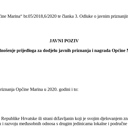
ćine Marina“ br.05/2018,6/2020 te članka 3. Odluke o javnim priznanj
JAVNI POZIV
nošenje prijedloga za dodjelu javnih priznanja i nagrada Općine
priznanja Općine Marina u 2020. godini i to:
epublike Hrvatske ili strani državljanin koji je svojim djelovanjem z
ju i razvoju međusobnih odnosa s drugim jedinicama lokalne i područne