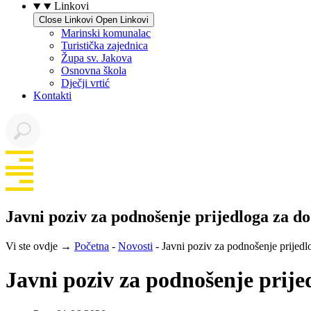
Linkovi
Close Linkovi
Open Linkovi
Marinski komunalac
Turistička zajednica
Župa sv. Jakova
Osnovna škola
Dječji vrtić
Kontakti
Javni poziv za podnošenje prijedloga za d
Vi ste ovdje →
Početna
-
Novosti
-
Javni poziv za podnošenje prijedl
Javni poziv za podnošenje prij