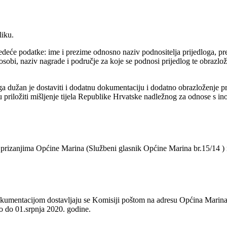
liku.
eće podatke: ime i prezime odnosno naziv podnositelja prijedloga, prebiv
obi, naziv nagrade i područje za koje se podnosi prijedlog te obrazlož
loga dužan je dostaviti i dodatnu dokumentaciju i dodatno obrazloženje
ogu priložiti mišljenje tijela Republike Hrvatske nadležnog za odnose s 
prizanjima Općine Marina (Službeni glasnik Općine Marina br.15/14 ) n
 dokumentacijom dostavljaju se Komisiji poštom na adresu Općina Mari
 do 01.srpnja 2020. godine.