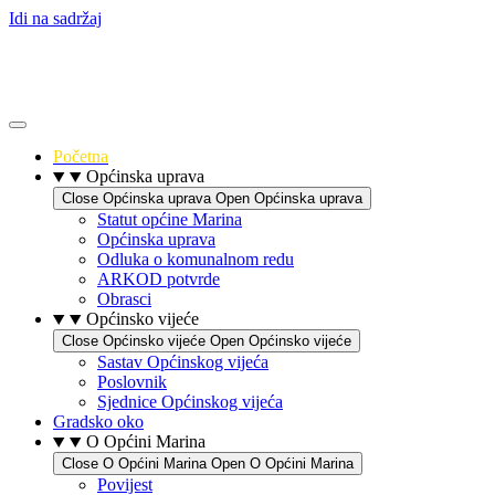
Idi na sadržaj
Početna
Općinska uprava
Close Općinska uprava
Open Općinska uprava
Statut općine Marina
Općinska uprava
Odluka o komunalnom redu
ARKOD potvrde
Obrasci
Općinsko vijeće
Close Općinsko vijeće
Open Općinsko vijeće
Sastav Općinskog vijeća
Poslovnik
Sjednice Općinskog vijeća
Gradsko oko
O Općini Marina
Close O Općini Marina
Open O Općini Marina
Povijest