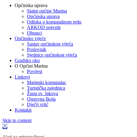
Općinska uprava
Statut općine Marina
Općinska uprava
Odluka o komunalnom redu
ARKOD potvrde
Obrasci
Općinsko vijeće
Sastav općinskog vijeća
Poslovnik
Sjednice općinskog vijeća
Gradsko oko
O Općini Marina
Povijest
Linkovi
Marinski komunalac
Turistička zajednica
Župa sv. Jakova
Osnovna škola
Dječji vrtić
Kontakti
Skip to content
Open
toolbar
Alati za pristupačnost