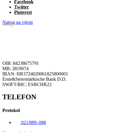
Facebook
Twitter
Pinterest
Natrag na vijesti
OIB: 84238675791
MB: 2819074
IBAN: HR3724020061825800001
Erste&Steiermärkische Bank D.D.
SWIFT/BIC: ESBCHR22
TELEFON
Protokol
021/889–088