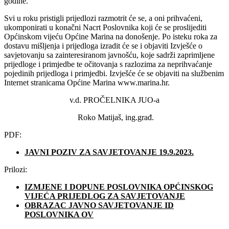
godine.
Svi u roku pristigli prijedlozi razmotrit će se, a oni prihvaćeni,
ukomponirati u konačni Nacrt Poslovnika koji će se proslijediti
Općinskom vijeću Općine Marina na donošenje. Po isteku roka za
dostavu mišljenja i prijedloga izradit će se i objaviti Izvješće o
savjetovanju sa zainteresiranom javnošću, koje sadrži zaprimljene
prijedloge i primjedbe te očitovanja s razlozima za neprihvaćanje
pojedinih prijedloga i primjedbi. Izvješće će se objaviti na službenim
Internet stranicama Općine Marina www.marina.hr.
v.d. PROČELNIKA JUO-a
Roko Matijaš, ing.građ.
PDF:
JAVNI POZIV ZA SAVJETOVANJE 19.9.2023.
Prilozi:
IZMJENE I DOPUNE POSLOVNIKA OPĆINSKOG
VIJEĆA PRIJEDLOG ZA SAVJETOVANJE
OBRAZAC JAVNO SAVJETOVANJE ID
POSLOVNIKA OV