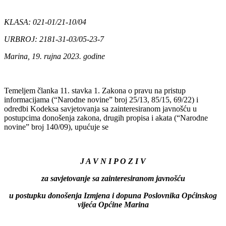
KLASA: 021-01/21-10/04
URBROJ: 2181-31-03/05-23-7
Marina, 19. rujna 2023. godine
Temeljem članka 11. stavka 1. Zakona o pravu na pristup
informacijama (“Narodne novine” broj 25/13, 85/15, 69/22) i
odredbi Kodeksa savjetovanja sa zainteresiranom javnošću u
postupcima donošenja zakona, drugih propisa i akata (“Narodne
novine” broj 140/09), upućuje se
J A V N I P O Z I V
za savjetovanje sa zainteresiranom javnošću
u postupku donošenja Izmjena i dopuna Poslovnika Općinskog
vijeća Općine Marina