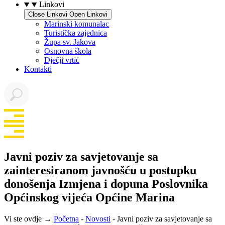
Linkovi
Close Linkovi
Open Linkovi
Marinski komunalac
Turistička zajednica
Župa sv. Jakova
Osnovna škola
Dječji vrtić
Kontakti
Javni poziv za savjetovanje sa
zainteresiranom javnošću u postupku
donošenja Izmjena i dopuna Poslovnika
Općinskog vijeća Općine Marina
Vi ste ovdje →
Početna
-
Novosti
-
Javni poziv za savjetovanje sa