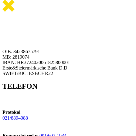
OIB: 84238675791
MB: 2819074
IBAN: HR3724020061825800001
Erste&Steiermärkische Bank D.D.
SWIFT/BIC: ESBCHR22
TELEFON
Protokol
021/889–088
Komunalni redar
091/607-1934