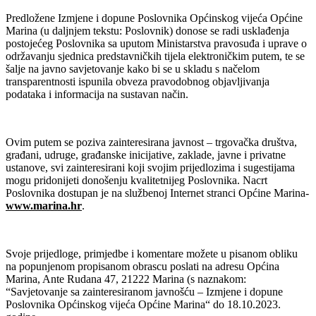
Predložene Izmjene i dopune Poslovnika Općinskog vijeća Općine
Marina (u daljnjem tekstu: Poslovnik) donose se radi usklađenja
postojećeg Poslovnika sa uputom Ministarstva pravosuđa i uprave o
održavanju sjednica predstavničkih tijela elektroničkim putem, te se
šalje na javno savjetovanje kako bi se u skladu s načelom
transparentnosti ispunila obveza pravodobnog objavljivanja
podataka i informacija na sustavan način.
Ovim putem se poziva zainteresirana javnost – trgovačka društva,
građani, udruge, građanske inicijative, zaklade, javne i privatne
ustanove, svi zainteresirani koji svojim prijedlozima i sugestijama
mogu pridonijeti donošenju kvalitetnijeg Poslovnika. Nacrt
Poslovnika dostupan je na službenoj Internet stranci Općine Marina-
www.marina.hr
.
Svoje prijedloge, primjedbe i komentare možete u pisanom obliku
na popunjenom propisanom obrascu poslati na adresu Općina
Marina, Ante Rudana 47, 21222 Marina (s naznakom:
“Savjetovanje sa zainteresiranom javnošću – Izmjene i dopune
Poslovnika Općinskog vijeća Općine Marina“ do 18.10.2023.