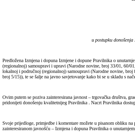
u postupku donošenja 
Predložena Izmjena i dopuna Izmjene i dopune Pravilnika o unutarnje
(regionalnoj) samoupravi i upravi (Narodne novine, broj 33/01, 60/0
lokalnoj i područnoj (regionalnoj) samoupravi (Narodne novine, broj
broj 5/15)), te se šalje na javno savjetovanje kako bi se u skladu s n
Ovim putem se poziva zainteresirana javnost – trgovačka društva, građa
pridonijeti donošenju kvalitetnijeg Pravilnika . Nacrt Pravilnika dost
Svoje prijedloge, primjedbe i komentare možete u pisanom obliku n
zainteresiranom javnošću – Izmjena i dopuna Pravilnika o unutarnje