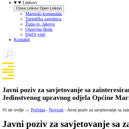
Linkovi
Close Linkovi
Open Linkovi
Marinski komunalac
Turistička zajednica
Župa sv. Jakova
Osnovna škola
Dječji vrtić
Kontakti
Javni poziv za savjetovanje sa zainteresi
Jedinstvenog upravnog odjela Općine Mar
Vi ste ovdje →
Početna
-
Novosti
-
Javni poziv za savjetovanje sa z
Javni poziv za savjetovanje sa