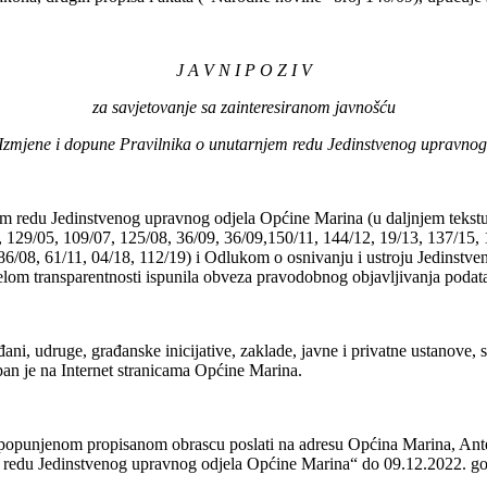
J A V N I P O Z I V
za savjetovanje sa zainteresiranom javnošću
Izmjene i dopune Pravilnika o unutarnjem redu Jedinstvenog upravno
m redu Jedinstvenog upravnog odjela Općine Marina (u daljnjem tekstu:
1, 129/05, 109/07, 125/08, 36/09, 36/09,150/11, 144/12, 19/13, 137/15
 86/08, 61/11, 04/18, 112/19) i Odlukom o osnivanju i ustroju Jedinst
ačelom transparentnosti ispunila obveza pravodobnog objavljivanja podat
ni, udruge, građanske inicijative, zaklade, javne i privatne ustanove, s
upan je na Internet stranicama Općine Marina.
a popunjenom propisanom obrascu poslati na adresu Općina Marina, An
m redu Jedinstvenog upravnog odjela Općine Marina“ do 09.12.2022. go