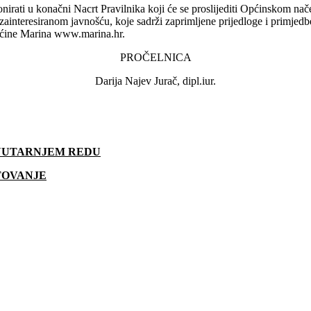
mponirati u konačni Nacrt Pravilnika koji će se proslijediti Općinskom 
sa zainteresiranom javnošću, koje sadrži zaprimljene prijedloge i primjed
Općine Marina www.marina.hr.
PROČELNICA
Darija Najev Jurač, dipl.iur.
UNUTARNJEM REDU
TOVANJE