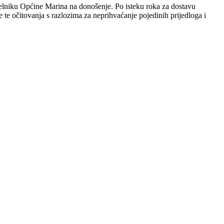
načelniku Općine Marina na donošenje. Po isteku roka za dostavu
be te očitovanja s razlozima za neprihvaćanje pojedinih prijedloga i