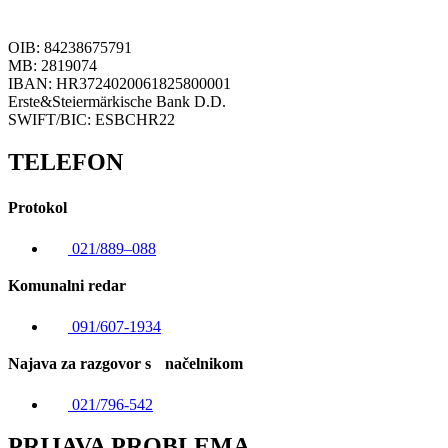
OIB: 84238675791
MB: 2819074
IBAN: HR3724020061825800001
Erste&Steiermärkische Bank D.D.
SWIFT/BIC: ESBCHR22
TELEFON
Protokol
021/889–088
Komunalni redar
091/607-1934
Najava za razgovor s načelnikom
021/796-542
PRIJAVA PROBLEMA