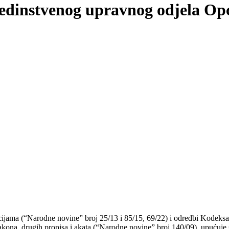
Jedinstvenog upravnog odjela Op
cijama (“Narodne novine” broj 25/13 i 85/15, 69/22) i odredbi Kodeksa
akona, drugih propisa i akata (“Narodne novine” broj 140/09), upućuje 