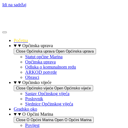
Idi na sadržaj
Početna
Općinska uprava
Close Općinska uprava
Open Općinska uprava
Statut općine Marina
Općinska uprava
Odluka o komunalnom redu
ARKOD potvrde
Obrasci
Općinsko vijeće
Close Općinsko vijeće
Open Općinsko vijeće
Sastav Općinskog vijeća
Poslovnik
Sjednice Općinskog vijeća
Gradsko oko
O Općini Marina
Close O Općini Marina
Open O Općini Marina
Povijest