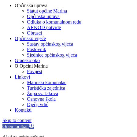
Općinska uprava
Statut općine Marina
Općinska uprava
Odluka o komunalnom redu
ARKOD potvrde
Obrasci
Općinsko vijeće
Sastav općinskog vijeća
Poslovnik
Sjednice općinskog vijeća
Gradsko oko
O Općini Marina
Povijest
Linkovi
Marinski komunalac
Turistička zajednica
Župa sv. Jakova
Osnovna škola
Dječji vrtić
Kontakti
Skip to content
Open toolbar
Alati za pristupačnost