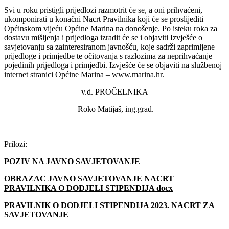
Svi u roku pristigli prijedlozi razmotrit će se, a oni prihvaćeni,
ukomponirati u konačni Nacrt Pravilnika koji će se proslijediti
Općinskom vijeću Općine Marina na donošenje. Po isteku roka za
dostavu mišljenja i prijedloga izradit će se i objaviti Izvješće o
savjetovanju sa zainteresiranom javnošću, koje sadrži zaprimljene
prijedloge i primjedbe te očitovanja s razlozima za neprihvaćanje
pojedinih prijedloga i primjedbi. Izvješće će se objaviti na službenoj
internet stranici Općine Marina – www.marina.hr.
v.d. PROČELNIKA
Roko Matijaš, ing.građ.
Prilozi:
POZIV NA JAVNO SAVJETOVANJE
OBRAZAC JAVNO SAVJETOVANJE NACRT
PRAVILNIKA O DODJELI STIPENDIJA docx
PRAVILNIK O DODJELI STIPENDIJA 2023. NACRT ZA
SAVJETOVANJE