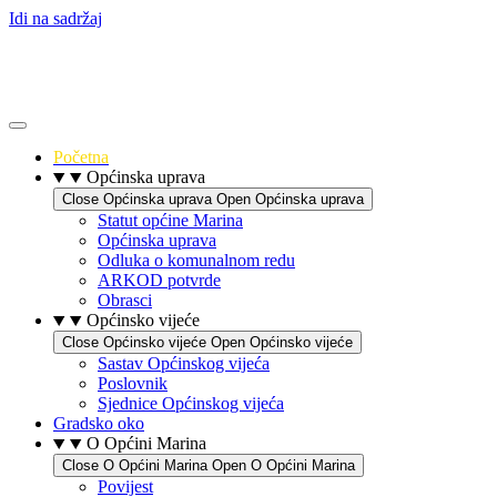
Idi na sadržaj
Početna
Općinska uprava
Close Općinska uprava
Open Općinska uprava
Statut općine Marina
Općinska uprava
Odluka o komunalnom redu
ARKOD potvrde
Obrasci
Općinsko vijeće
Close Općinsko vijeće
Open Općinsko vijeće
Sastav Općinskog vijeća
Poslovnik
Sjednice Općinskog vijeća
Gradsko oko
O Općini Marina
Close O Općini Marina
Open O Općini Marina
Povijest