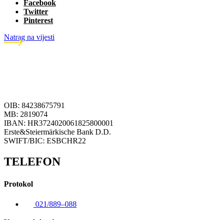
Facebook
Twitter
Pinterest
Natrag na vijesti
OIB: 84238675791
MB: 2819074
IBAN: HR3724020061825800001
Erste&Steiermärkische Bank D.D.
SWIFT/BIC: ESBCHR22
TELEFON
Protokol
021/889–088