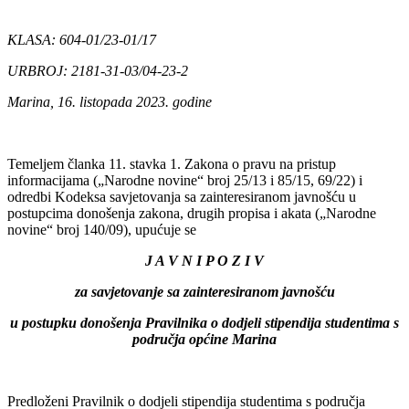
KLASA: 604-01/23-01/17
URBROJ: 2181-31-03/04-23-2
Marina, 16. listopada 2023. godine
Temeljem članka 11. stavka 1. Zakona o pravu na pristup
informacijama („Narodne novine“ broj 25/13 i 85/15, 69/22) i
odredbi Kodeksa savjetovanja sa zainteresiranom javnošću u
postupcima donošenja zakona, drugih propisa i akata („Narodne
novine“ broj 140/09), upućuje se
J A V N I P O Z I V
za savjetovanje sa zainteresiranom javnošću
u postupku donošenja Pravilnika o dodjeli stipendija studentima s
područja općine Marina
Predloženi Pravilnik o dodjeli stipendija studentima s područja