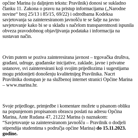
općine Marina (u daljnjem tekstu: Pravilnik) donosi se sukladno
članku 11. Zakona o pravu na pristup informacijama („Narodne
novine“ broj 25/13 i 85/15, 69/22) i odredbama Kodeksa
savjetovanja sa zainteresiranom javnošću te se šalje na javno
savjetovanje kako bi se u skladu s načelom transparentnosti ispunila
obveza pravodobnog objavljivanja podataka i informacija na
sustavan način.
Ovim putem se poziva zainteresirana javnost – trgovačka društva,
građani, udruge, građanske inicijative, zaklade, javne i privatne
ustanove, svi zainteresirani koji svojim prijedlozima i sugestijama
mogu pridonijeti donošenju kvalitetnijeg Pravilnika. Nacrt
Pravilnika dostupan je na službenoj internet stranici Općine Marina
– www.marina.hr.
Svoje prijedloge, primjedbe i komentare možete u pisanom obliku
na popunjenom propisanom obrascu poslati na adresu Općina
Marina, Ante Rudana 47, 21222 Marina (s naznakom:
“Savjetovanje sa zainteresiranom javnošću – Pravilnik o dodjeli
stipendija studentima s područja općine Marina)
do 15.11.2023.
godine.