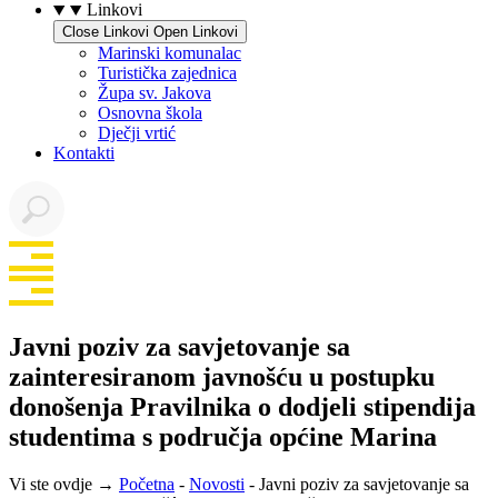
Linkovi
Close Linkovi
Open Linkovi
Marinski komunalac
Turistička zajednica
Župa sv. Jakova
Osnovna škola
Dječji vrtić
Kontakti
Javni poziv za savjetovanje sa
zainteresiranom javnošću u postupku
donošenja Pravilnika o dodjeli stipendija
studentima s područja općine Marina
Vi ste ovdje →
Početna
-
Novosti
-
Javni poziv za savjetovanje sa