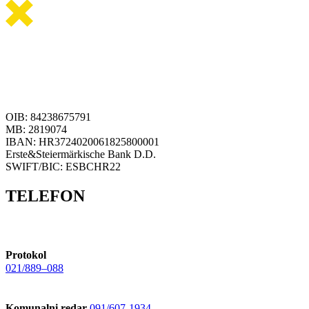
OIB: 84238675791
MB: 2819074
IBAN: HR3724020061825800001
Erste&Steiermärkische Bank D.D.
SWIFT/BIC: ESBCHR22
TELEFON
Protokol
021/889–088
Komunalni redar
091/607-1934