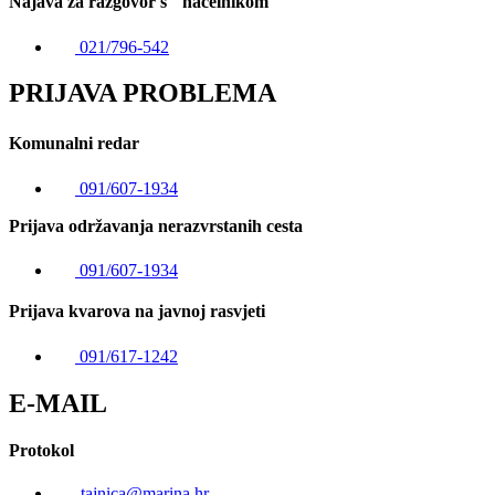
Najava za razgovor s načelnikom
021/796-542
PRIJAVA PROBLEMA
Komunalni redar
091/607-1934
Prijava održavanja nerazvrstanih cesta
091/607-1934
Prijava kvarova na javnoj rasvjeti
091/617-1242
E-MAIL
Protokol
tajnica@marina.hr