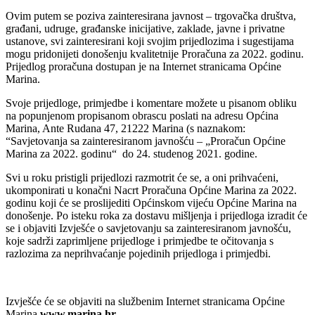
Ovim putem se poziva zainteresirana javnost – trgovačka društva,
građani, udruge, građanske inicijative, zaklade, javne i privatne
ustanove, svi zainteresirani koji svojim prijedlozima i sugestijama
mogu pridonijeti donošenju kvalitetnije Proračuna za 2022. godinu.
Prijedlog proračuna dostupan je na Internet stranicama Općine
Marina.
Svoje prijedloge, primjedbe i komentare možete u pisanom obliku
na popunjenom propisanom obrascu poslati na adresu Općina
Marina, Ante Rudana 47, 21222 Marina (s naznakom:
“Savjetovanja sa zainteresiranom javnošću – „Proračun Općine
Marina za 2022. godinu“ do 24. studenog 2021. godine.
Svi u roku pristigli prijedlozi razmotrit će se, a oni prihvaćeni,
ukomponirati u konačni Nacrt Proračuna Općine Marina za 2022.
godinu koji će se proslijediti Općinskom vijeću Općine Marina na
donošenje. Po isteku roka za dostavu mišljenja i prijedloga izradit će
se i objaviti Izvješće o savjetovanju sa zainteresiranom javnošću,
koje sadrži zaprimljene prijedloge i primjedbe te očitovanja s
razlozima za neprihvaćanje pojedinih prijedloga i primjedbi.
Izvješće će se objaviti na službenim Internet stranicama Općine
Marina
www.marina.hr
.