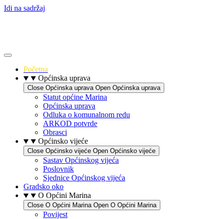
Idi na sadržaj
Početna
Općinska uprava
Close Općinska uprava
Open Općinska uprava
Statut općine Marina
Općinska uprava
Odluka o komunalnom redu
ARKOD potvrde
Obrasci
Općinsko vijeće
Close Općinsko vijeće
Open Općinsko vijeće
Sastav Općinskog vijeća
Poslovnik
Sjednice Općinskog vijeća
Gradsko oko
O Općini Marina
Close O Općini Marina
Open O Općini Marina
Povijest