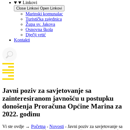
Linkovi
Close Linkovi
Open Linkovi
Marinski komunalac
Turistička zajednica
Župa sv. Jakova
Osnovna škola
Dječji vrtić
Kontakti
Javni poziv za savjetovanje sa
zainteresiranom javnošću u postupku
donošenja Proračuna Općine Marina za
2022. godinu
Vi ste ovdje →
Početna
-
Novosti
-
Javni poziv za savjetovanje sa