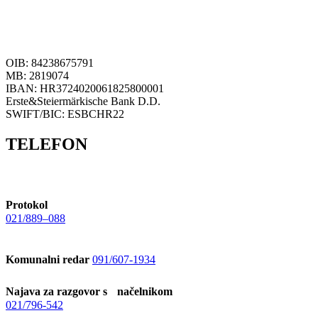
OIB: 84238675791
MB: 2819074
IBAN: HR3724020061825800001
Erste&Steiermärkische Bank D.D.
SWIFT/BIC: ESBCHR22
TELEFON
Protokol
021/889–088
Komunalni redar
091/607-1934
Najava za razgovor s načelnikom
021/796-542