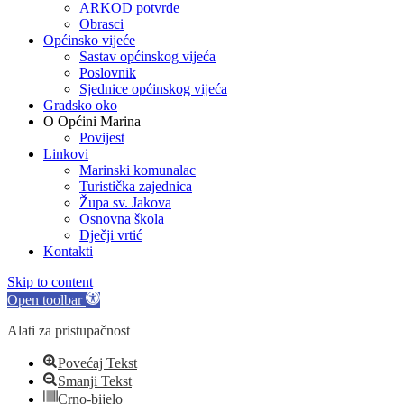
ARKOD potvrde
Obrasci
Općinsko vijeće
Sastav općinskog vijeća
Poslovnik
Sjednice općinskog vijeća
Gradsko oko
O Općini Marina
Povijest
Linkovi
Marinski komunalac
Turistička zajednica
Župa sv. Jakova
Osnovna škola
Dječji vrtić
Kontakti
Skip to content
Open toolbar
Alati za pristupačnost
Povećaj Tekst
Smanji Tekst
Crno-bijelo