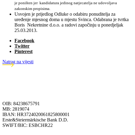
je poništen jer kandidatura jedinog natjecatelja ne udovoljava
zakonskim propisima.
Usvojen je prijedlog Odluke o odabiru ponuditelja za
uređenje mjesnog doma u mjestu Svinca. Odabrana je tvrtka
Boris Nekretnine d.o.o. a radovi započinju u ponedjeljak
25.03.2013.
Facebook
Twitter
Pinterest
Natrag na vijesti
OIB: 84238675791
MB: 2819074
IBAN: HR3724020061825800001
Erste&Steiermärkische Bank D.D.
SWIFT/BIC: ESBCHR22