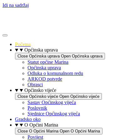
Idi na sadržaj
Početna
Općinska uprava
Close Općinska uprava
Open Općinska uprava
Statut općine Marina
Općinska uprava
Odluka o komunalnom redu
ARKOD potvrde
Obrasci
Općinsko vijeće
Close Općinsko vijeće
Open Općinsko vijeće
Sastav Općinskog vijeća
Poslovnik
Sjednice Općinskog vijeća
Gradsko oko
O Općini Marina
Close O Općini Marina
Open O Općini Marina
Povijest