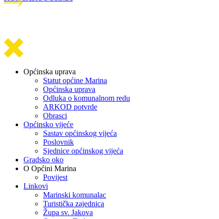
Općinska uprava
Statut općine Marina
Općinska uprava
Odluka o komunalnom redu
ARKOD potvrde
Obrasci
Općinsko vijeće
Sastav općinskog vijeća
Poslovnik
Sjednice općinskog vijeća
Gradsko oko
O Općini Marina
Povijest
Linkovi
Marinski komunalac
Turistička zajednica
Župa sv. Jakova