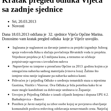
Kratak pregled odluka Vijeća
sa zadnje sjednice
Sri, 20.03.2013
Novosti
Dana 18.03.2013 održana je 32. sjednice Vijeća Općine Marina.
Donosimo vam kratak pregled odluka koje je Vijeće usvojilo.
Izglasana je suglasnost za davanje jamstva za projekt izgradnje Južnog
spoja vodovoda Krka u slučaju povlačenja Hrvatskih voda iz projekta.
Vrijednost projekta je 4,5 milijuna kuna, a trenutno se očekuje
potpisivanje ugovora s izvođačem radova
Napravljene su izmjene u proračunu Općine za 2013. godinu kojim a je
omogućena nabavka sadnog materijala (vinova loza). Žalimo što
izmjene nisu ranije izglasane pa nabavka sadnica kasni.
Prihvaćen je i prijedlog Odluke o uređenju tematskih staza u mjestima
Gustirna, Vinišće i Vinovac. Ova Odluka je bila potrebna kako bi se
staze mogle kandidirati za dobivanje sredstava iz Županije.
Usvojen je Prijedlog Odluke o izradi ciljanih Izmjena i dopuna UPU 4.2.
Barbašnjevica – Banovi
Poništen je Javni natječaj za izbor osobe kojoj se povjerava obavljanje
komunalnih poslova redovitog održavanja nerazvrstanih cesta. Natječaj