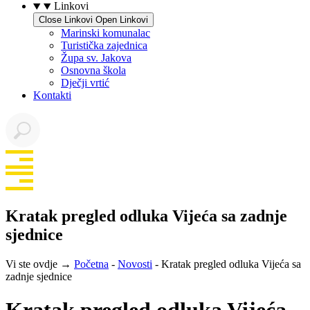
Linkovi
Close Linkovi
Open Linkovi
Marinski komunalac
Turistička zajednica
Župa sv. Jakova
Osnovna škola
Dječji vrtić
Kontakti
Kratak pregled odluka Vijeća sa zadnje
sjednice
Vi ste ovdje →
Početna
-
Novosti
-
Kratak pregled odluka Vijeća sa
zadnje sjednice