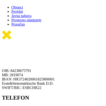
Obrasci
Projekti
Javna nabava
Prostorno planiranje
Proračun
OIB: 84238675791
MB: 2819074
IBAN: HR3724020061825800001
Erste&Steiermärkische Bank D.D.
SWIFT/BIC: ESBCHR22
TELEFON