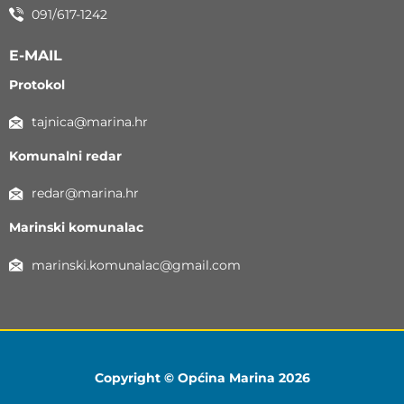
091/617-1242
E-MAIL
Protokol
tajnica@marina.hr
Komunalni redar
redar@marina.hr
Marinski komunalac
marinski.komunalac@gmail.com
Copyright © Općina Marina 2026