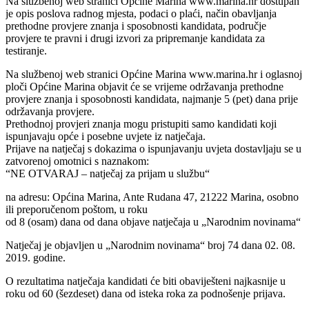
Na službenoj web stranici Općine Marina www.marina.hr dostupan
je opis poslova radnog mjesta, podaci o plaći, način obavljanja
prethodne provjere znanja i sposobnosti kandidata, područje
provjere te pravni i drugi izvori za pripremanje kandidata za
testiranje.
Na službenoj web stranici Općine Marina www.marina.hr i oglasnoj
ploči Općine Marina objavit će se vrijeme održavanja prethodne
provjere znanja i sposobnosti kandidata, najmanje 5 (pet) dana prije
održavanja provjere.
Prethodnoj provjeri znanja mogu pristupiti samo kandidati koji
ispunjavaju opće i posebne uvjete iz natječaja.
Prijave na natječaj s dokazima o ispunjavanju uvjeta dostavljaju se u
zatvorenoj omotnici s naznakom:
“NE OTVARAJ – natječaj za prijam u službu“
na adresu: Općina Marina, Ante Rudana 47, 21222 Marina, osobno
ili preporučenom poštom, u roku
od 8 (osam) dana od dana objave natječaja u „Narodnim novinama“
Natječaj je objavljen u „Narodnim novinama“ broj 74 dana 02. 08.
2019. godine.
O rezultatima natječaja kandidati će biti obaviješteni najkasnije u
roku od 60 (šezdeset) dana od isteka roka za podnošenje prijava.