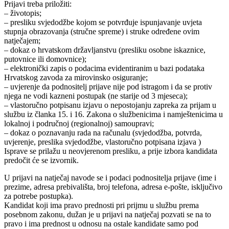
Prijavi treba priložiti:
– životopis;
– presliku svjedodžbe kojom se potvrđuje ispunjavanje uvjeta
stupnja obrazovanja (stručne spreme) i struke određene ovim
natječajem;
– dokaz o hrvatskom državljanstvu (presliku osobne iskaznice,
putovnice ili domovnice);
– elektronički zapis o podacima evidentiranim u bazi podataka
Hrvatskog zavoda za mirovinsko osiguranje;
– uvjerenje da podnositelj prijave nije pod istragom i da se protiv
njega ne vodi kazneni postupak (ne starije od 3 mjeseca);
– vlastoručno potpisanu izjavu o nepostojanju zapreka za prijam u
službu iz članka 15. i 16. Zakona o službenicima i namještenicima u
lokalnoj i područnoj (regionalnoj) samoupravi;
– dokaz o poznavanju rada na računalu (svjedodžba, potvrda,
uvjerenje, preslika svjedodžbe, vlastoručno potpisana izjava )
Isprave se prilažu u neovjerenom presliku, a prije izbora kandidata
predočit će se izvornik.
U prijavi na natječaj navode se i podaci podnositelja prijave (ime i
prezime, adresa prebivališta, broj telefona, adresa e-pošte, isključivo
za potrebe postupka).
Kandidat koji ima pravo prednosti pri prijmu u službu prema
posebnom zakonu, dužan je u prijavi na natječaj pozvati se na to
pravo i ima prednost u odnosu na ostale kandidate samo pod