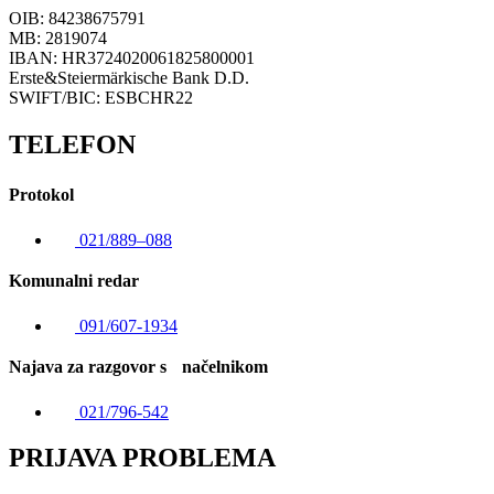
OIB: 84238675791
MB: 2819074
IBAN: HR3724020061825800001
Erste&Steiermärkische Bank D.D.
SWIFT/BIC: ESBCHR22
TELEFON
Protokol
021/889–088
Komunalni redar
091/607-1934
Najava za razgovor s načelnikom
021/796-542
PRIJAVA PROBLEMA