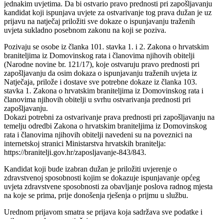
jednakim uvjetima. Da bi ostvario pravo prednosti pri zapošljavanju
kandidat koji ispunjava uvjete za ostvarivanje tog prava dužan je uz
prijavu na natječaj priložiti sve dokaze o ispunjavanju traženih
uvjeta sukladno posebnom zakonu na koji se poziva.
Pozivaju se osobe iz članka 101. stavka 1. i 2. Zakona o hrvatskim
braniteljima iz Domovinskog rata i članovima njihovih obitelji
(Narodne novine br. 121/17), koje ostvaruju pravo prednosti pri
zapošljavanju da osim dokaza o ispunjavanju traženih uvjeta iz
Natječaja, prilože i dostave sve potrebne dokaze iz članka 103.
stavka 1. Zakona o hrvatskim braniteljima iz Domovinskog rata i
članovima njihovih obitelji u svrhu ostvarivanja prednosti pri
zapošljavanju.
Dokazi potrebni za ostvarivanje prava prednosti pri zapošljavanju na
temelju odredbi Zakona o hrvatskim braniteljima iz Domovinskog
rata i članovima njihovih obitelji navedeni su na poveznici na
internetskoj stranici Ministarstva hrvatskih branitelja:
https://branitelji.gov.hr/zaposljavanje-843/843.
Kandidat koji bude izabran dužan je priložiti uvjerenje o
zdravstvenoj sposobnosti kojim se dokazuje ispunjavanje općeg
uvjeta zdravstvene sposobnosti za obavljanje poslova radnog mjesta
na koje se prima, prije donošenja rješenja o prijmu u službu.
Urednom prijavom smatra se prijava koja sadržava sve podatke i