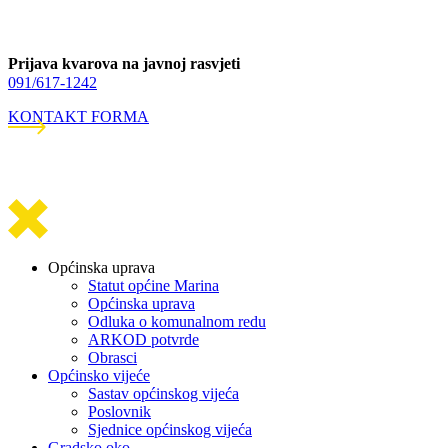
Prijava kvarova na javnoj rasvjeti
091/617-1242
KONTAKT FORMA
Općinska uprava
Statut općine Marina
Općinska uprava
Odluka o komunalnom redu
ARKOD potvrde
Obrasci
Općinsko vijeće
Sastav općinskog vijeća
Poslovnik
Sjednice općinskog vijeća
Gradsko oko