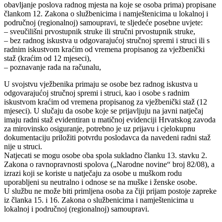
obavljanje poslova radnog mjesta na koje se osoba prima) propisane
člankom 12. Zakona o službenicima i namještenicima u lokalnoj i
područnoj (regionalnoj) samoupravi, te sljedeće posebne uvjete:
– sveučilišni prvostupnik struke ili stručni prvostupnik struke,
– bez radnog iskustva u odgovarajućoj stručnoj spremi i struci ili s
radnim iskustvom kraćim od vremena propisanog za vježbenički
staž (kraćim od 12 mjeseci),
– poznavanje rada na računalu,
U svojstvu vježbenika primaju se osobe bez radnog iskustva u
odgovarajućoj stručnoj spremi i struci, kao i osobe s radnim
iskustvom kraćim od vremena propisanog za vježbenički staž (12
mjeseci). U slučaju da osobe koje se prijavljuju na javni natječaj
imaju radni staž evidentiran u matičnoj evidenciji Hrvatskog zavoda
za mirovinsko osiguranje, potrebno je uz prijavu i cjelokupnu
dokumentaciju priložiti potvrdu poslodavca da navedeni radni staž
nije u struci.
Natjecati se mogu osobe oba spola sukladno članku 13. stavku 2.
Zakona o ravnopravnosti spolova („Narodne novine“ broj 82/08), a
izrazi koji se koriste u natječaju za osobe u muškom rodu
uporabljeni su neutralno i odnose se na muške i ženske osobe.
U službu ne može biti primljena osoba za čiji prijam postoje zapreke
iz članka 15. i 16. Zakona o službenicima i namještenicima u
lokalnoj i područnoj (regionalnoj) samoupravi.