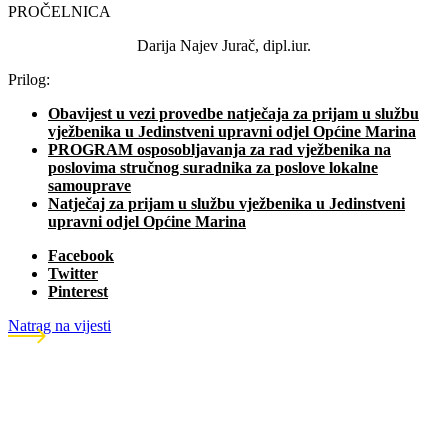
PROČELNICA
Darija Najev Jurač, dipl.iur.
Prilog:
Obavijest u vezi provedbe natječaja za prijam u službu
vježbenika u Jedinstveni upravni odjel Općine Marina
PROGRAM osposobljavanja za rad vježbenika na
poslovima stručnog suradnika za poslove lokalne
samouprave
Natječaj za prijam u službu vježbenika u Jedinstveni
upravni odjel Općine Marina
Facebook
Twitter
Pinterest
Natrag na vijesti