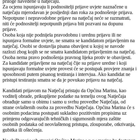
priloge navedene u natječaju.
Za ocjenu ispunjavaju li podnositelji prijave uvjete naznačene u
natječaju mjerodavan je posljednji dan roka za podnošenje prijava.
Nepotpune i nepravodobne prijave na natječaj neće se razmatrati,
niti će podnositelji nepotpunih prijava biti pozvani na dopunu
prijave.
Osoba koja nije podnijela pravodobnu i urednu prijavu ili ne
ispunjava formalne uvjete, ne smatra se kandidatom prijavljenim na
natječaj. Osobi se dostavlja pisana obavijest u kojoj se navode
razlozi zbog kojih se ne smatra kandidatom prijavljenim na natječaj.
Osoba nema pravo podnošenja pravnog lijeka protiv te obavijesti.
Za kandidate prijavljene na natječaj čije su prijave uredne i koji
ispunjavaju formalne uvjete provest će se postupak provjere znanja i
sposobnosti putem pisanog testiranja i intervjua. Ako kandidat ne
pristupi testiranju smatra se da je povukao prijavu na natječaj.
Kandidati prijavom na Natječaj pristaju da Općina Marina, kao
voditelj obrade, prikupljene podatke na temelju ovog Natječaja
obrađuje samo u obimu i samo u svrhu provedbe Natječaja, od
strane ovlaštenih osoba za provedbu Natječaja. Općina Marina će s
osobnim podacima postupati sukladno pozitivnim propisima uz
primjenu odgovarajućih tehničkih i sigurnosnih mjera zaštite
osobnih podataka od neovlaštenog pristupa, zlouporabe, otkrivanja,
gubitka ili oštećenja.