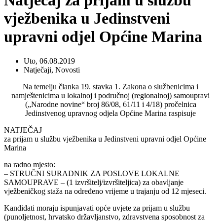
Natječaj za prijam u službu
vježbenika u Jedinstveni
upravni odjel Općine Marina
Uto, 06.08.2019
Natječaji
,
Novosti
Na temelju članka 19. stavka 1. Zakona o službenicima i
namještenicima u lokalnoj i područnoj (regionalnoj) samoupravi
(„Narodne novine“ broj 86/08, 61/11 i 4/18) pročelnica
Jedinstvenog upravnog odjela Općine Marina raspisuje
NATJEČAJ
za prijam u službu vježbenika u Jedinstveni upravni odjel Općine
Marina
na radno mjesto:
– STRUČNI SURADNIK ZA POSLOVE LOKALNE
SAMOUPRAVE – (1 izvršitelj/izvršiteljica) za obavljanje
vježbeničkog staža na određeno vrijeme u trajanju od 12 mjeseci.
Kandidati moraju ispunjavati opće uvjete za prijam u službu
(punoljetnost, hrvatsko državljanstvo, zdravstvena sposobnost za