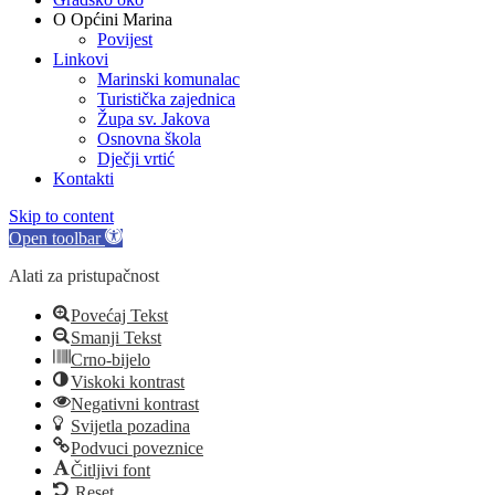
O Općini Marina
Povijest
Linkovi
Marinski komunalac
Turistička zajednica
Župa sv. Jakova
Osnovna škola
Dječji vrtić
Kontakti
Skip to content
Open toolbar
Alati za pristupačnost
Povećaj Tekst
Smanji Tekst
Crno-bijelo
Viskoki kontrast
Negativni kontrast
Svijetla pozadina
Podvuci poveznice
Čitljivi font
Reset