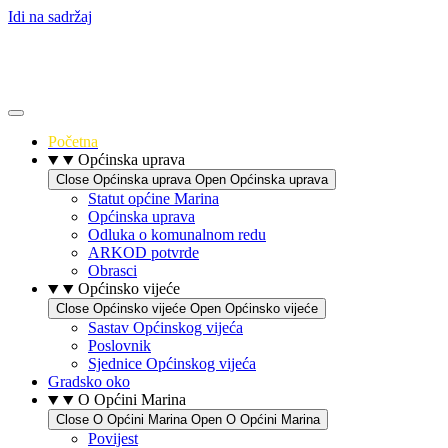
Idi na sadržaj
Početna
Općinska uprava
Close Općinska uprava
Open Općinska uprava
Statut općine Marina
Općinska uprava
Odluka o komunalnom redu
ARKOD potvrde
Obrasci
Općinsko vijeće
Close Općinsko vijeće
Open Općinsko vijeće
Sastav Općinskog vijeća
Poslovnik
Sjednice Općinskog vijeća
Gradsko oko
O Općini Marina
Close O Općini Marina
Open O Općini Marina
Povijest