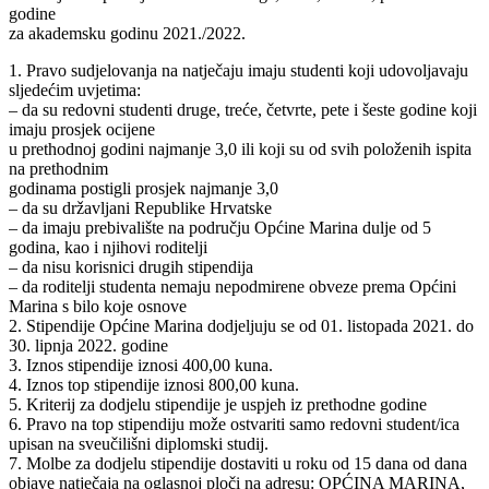
godine
za akademsku godinu 2021./2022.
1. Pravo sudjelovanja na natječaju imaju studenti koji udovoljavaju
sljedećim uvjetima:
– da su redovni studenti druge, treće, četvrte, pete i šeste godine koji
imaju prosjek ocijene
u prethodnoj godini najmanje 3,0 ili koji su od svih položenih ispita
na prethodnim
godinama postigli prosjek najmanje 3,0
– da su državljani Republike Hrvatske
– da imaju prebivalište na području Općine Marina dulje od 5
godina, kao i njihovi roditelji
– da nisu korisnici drugih stipendija
– da roditelji studenta nemaju nepodmirene obveze prema Općini
Marina s bilo koje osnove
2. Stipendije Općine Marina dodjeljuju se od 01. listopada 2021. do
30. lipnja 2022. godine
3. Iznos stipendije iznosi 400,00 kuna.
4. Iznos top stipendije iznosi 800,00 kuna.
5. Kriterij za dodjelu stipendije je uspjeh iz prethodne godine
6. Pravo na top stipendiju može ostvariti samo redovni student/ica
upisan na sveučilišni diplomski studij.
7. Molbe za dodjelu stipendije dostaviti u roku od 15 dana od dana
objave natječaja na oglasnoj ploči na adresu: OPĆINA MARINA,