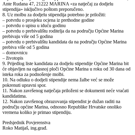
Ante Rudana 47, 21222 MARINA «za natječaj za dodjelu
stipendija» isključivo poštom preporučeno.
8. Uz molbu za dodjelu stipendija potrebno je priložiti:
– potvrdu o prosjeku ocjena iz prethodne godine
– potvrdu o upisu u iduću godinu
– potvrdu o prebivalištu roditelja da na području Općine Marina
prebivaju više od 5 godina
– potvrdu o prebivalištu kandidata da na području Općine Marina
prebiva više od 5 godina
– domovnicu
– životopis
9. Prijedlog liste kandidata za dodjelu stipendije Općine Marina bit
će objavljen na oglasnoj ploči Općine Marina u roku od 30 dana od
isteka roka za podnošenje molbi.
10. Na odluku o dodjeli stipendije nema žalbe već se može
pokrenuti upravni spor.
11. Nakon završenog natječaja priloženi se dokumenti neće vraćati
kandidatima.
12. Nakon završenog obrazovanja stipendist je dužan raditi na
području općine Marina, odnosno Republike Hrvatske onoliko
vremena koliko je primao stipendiju.
Predsjednik Povjerenstva
Roko Matijaš, ing.građ.