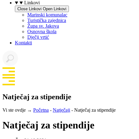
Linkovi
Close Linkovi
Open Linkovi
Marinski komunalac
Turistička zajednica
Župa sv. Jakova
Osnovna škola
Dječji vrtić
Kontakti
Natječaj za stipendije
Vi ste ovdje →
Početna
-
Natječaji
-
Natječaj za stipendije
Natječaj za stipendije