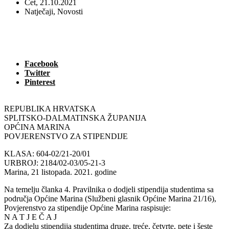
Čet, 21.10.2021
Natječaji
,
Novosti
Facebook
Twitter
Pinterest
REPUBLIKA HRVATSKA
SPLITSKO-DALMATINSKA ŽUPANIJA
OPĆINA MARINA
POVJERENSTVO ZA STIPENDIJE
KLASA: 604-02/21-20/01
URBROJ: 2184/02-03/05-21-3
Marina, 21 listopada. 2021. godine
Na temelju članka 4. Pravilnika o dodjeli stipendija studentima sa
područja Općine Marina (Službeni glasnik Općine Marina 21/16),
Povjerenstvo za stipendije Općine Marina raspisuje:
N A T J E Č A J
Za dodjelu stipendija studentima druge, treće, četvrte, pete i šeste