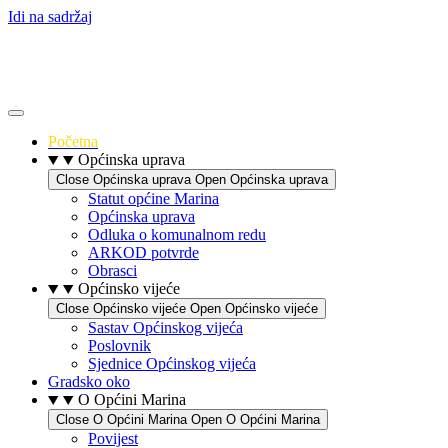
Idi na sadržaj
Početna
Općinska uprava
Close Općinska uprava
Open Općinska uprava
Statut općine Marina
Općinska uprava
Odluka o komunalnom redu
ARKOD potvrde
Obrasci
Općinsko vijeće
Close Općinsko vijeće
Open Općinsko vijeće
Sastav Općinskog vijeća
Poslovnik
Sjednice Općinskog vijeća
Gradsko oko
O Općini Marina
Close O Općini Marina
Open O Općini Marina
Povijest