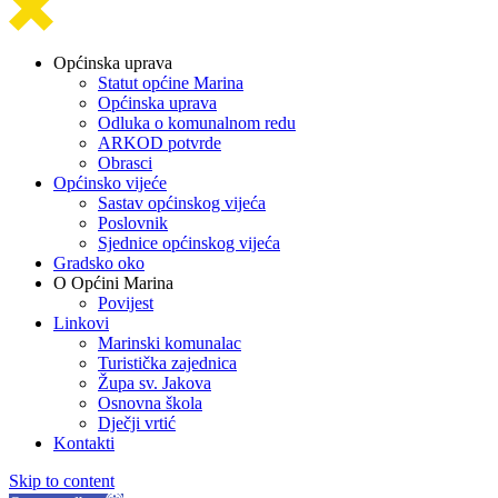
Općinska uprava
Statut općine Marina
Općinska uprava
Odluka o komunalnom redu
ARKOD potvrde
Obrasci
Općinsko vijeće
Sastav općinskog vijeća
Poslovnik
Sjednice općinskog vijeća
Gradsko oko
O Općini Marina
Povijest
Linkovi
Marinski komunalac
Turistička zajednica
Župa sv. Jakova
Osnovna škola
Dječji vrtić
Kontakti
Skip to content