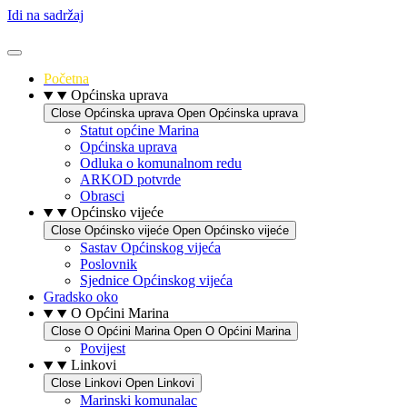
Idi na sadržaj
Početna
Općinska uprava
Close Općinska uprava
Open Općinska uprava
Statut općine Marina
Općinska uprava
Odluka o komunalnom redu
ARKOD potvrde
Obrasci
Općinsko vijeće
Close Općinsko vijeće
Open Općinsko vijeće
Sastav Općinskog vijeća
Poslovnik
Sjednice Općinskog vijeća
Gradsko oko
O Općini Marina
Close O Općini Marina
Open O Općini Marina
Povijest
Linkovi
Close Linkovi
Open Linkovi
Marinski komunalac