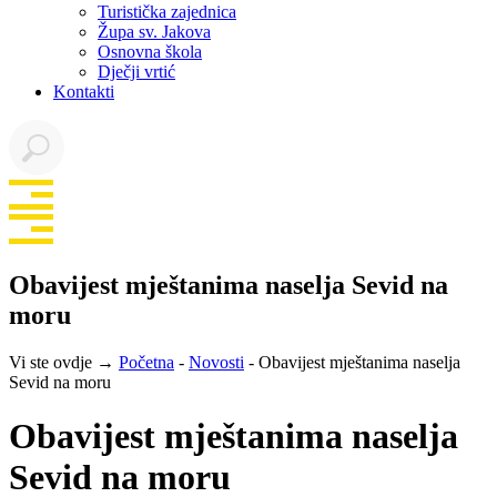
Turistička zajednica
Župa sv. Jakova
Osnovna škola
Dječji vrtić
Kontakti
Obavijest mještanima naselja Sevid na
moru
Vi ste ovdje →
Početna
-
Novosti
-
Obavijest mještanima naselja
Sevid na moru
Obavijest mještanima naselja
Sevid na moru