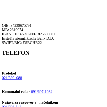
OIB: 84238675791
MB: 2819074
IBAN: HR3724020061825800001
Erste&Steiermärkische Bank D.D.
SWIFT/BIC: ESBCHR22
TELEFON
Protokol
021/889–088
Komunalni redar
091/607-1934
Najava za razgovor s načelnikom
021/796-542