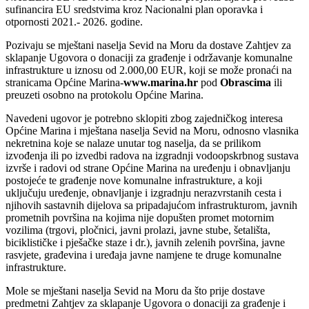
sufinancira EU sredstvima kroz Nacionalni plan oporavka i
otpornosti 2021.- 2026. godine.
Pozivaju se mještani naselja Sevid na Moru da dostave Zahtjev za
sklapanje Ugovora o donaciji za građenje i održavanje komunalne
infrastrukture u iznosu od 2.000,00 EUR, koji se može pronaći na
stranicama Općine Marina-
www.marina.hr
pod
Obrascima
ili
preuzeti osobno na protokolu Općine Marina.
Navedeni ugovor je potrebno sklopiti zbog zajedničkog interesa
Općine Marina i mještana naselja Sevid na Moru, odnosno vlasnika
nekretnina koje se nalaze unutar tog naselja, da se prilikom
izvođenja ili po izvedbi radova na izgradnji vodoopskrbnog sustava
izvrše i radovi od strane Općine Marina na uređenju i obnavljanju
postojeće te građenje nove komunalne infrastrukture, a koji
uključuju uređenje, obnavljanje i izgradnju nerazvrstanih cesta i
njihovih sastavnih dijelova sa pripadajućom infrastrukturom, javnih
prometnih površina na kojima nije dopušten promet motornim
vozilima (trgovi, pločnici, javni prolazi, javne stube, šetališta,
biciklističke i pješačke staze i dr.), javnih zelenih površina, javne
rasvjete, građevina i uređaja javne namjene te druge komunalne
infrastrukture.
Mole se mještani naselja Sevid na Moru da što prije dostave
predmetni Zahtjev za sklapanje Ugovora o donaciji za građenje i