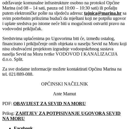
održavanje komunalne infrastrukture osobno na protokol Općine
Marina (od 08 – 14 sati, pauza od 10:00 – 10:30 sati) ili pošalju
putem elektroničke pošte na sljedeću adresu:
tajnica@marina.hr
sa
svim potrebnim prilozima budući da mještani koji ne potpišu ugovor
i uplate sredstva po istome neće biti u mogućnosti ostvariti pravo na
vodovodni priključak.
Sredstvima uplaćenima po Ugovorima biti će, između ostalog,
financirano i priključenje onih objekata u naselju Sevid na Moru koji
nisu obuhvaćeni projektom izgradnje vodoopskrbnog sustava
naselja Sevid na Moru tvrtke VODOVOD I KANALIZACIJA
d.o.o. Split.
Za sve dodatne informacije možete kontaktirati Općinu Marina na
tel. 021/889-088.
OPĆINSKI NAČELNIK
Ante Mamut
PDF:
OBAVIJEST ZA SEVID NA MORU
Prilog:
ZAHTJEV ZA POTPISIVANJE UGOVORA SEVID
NA MORU
Facebook