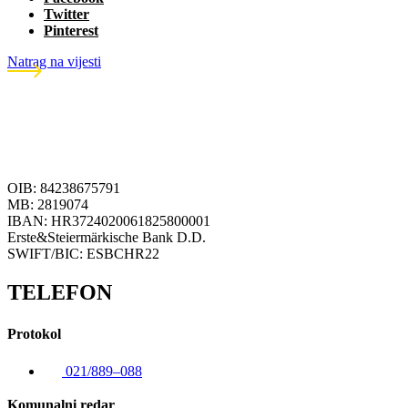
Twitter
Pinterest
Natrag na vijesti
OIB: 84238675791
MB: 2819074
IBAN: HR3724020061825800001
Erste&Steiermärkische Bank D.D.
SWIFT/BIC: ESBCHR22
TELEFON
Protokol
021/889–088
Komunalni redar