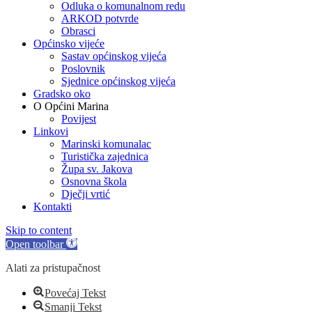
Odluka o komunalnom redu
ARKOD potvrde
Obrasci
Općinsko vijeće
Sastav općinskog vijeća
Poslovnik
Sjednice općinskog vijeća
Gradsko oko
O Općini Marina
Povijest
Linkovi
Marinski komunalac
Turistička zajednica
Župa sv. Jakova
Osnovna škola
Dječji vrtić
Kontakti
Skip to content
Open toolbar
Alati za pristupačnost
Povećaj Tekst
Smanji Tekst