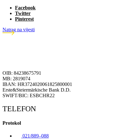
Facebook
Twitter
Pinterest
Natrag na vijesti
OIB: 84238675791
MB: 2819074
IBAN: HR3724020061825800001
Erste&Steiermärkische Bank D.D.
SWIFT/BIC: ESBCHR22
TELEFON
Protokol
021/889–088