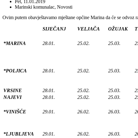
Pet, 11.01.2019
Marinski komunalac
,
Novosti
Ovim putem obavještavamo mještane općine Marina da će se odvoz ra
SIJEČANJ
VELJAČA
OŽUJAK
T
*MARINA
28.01.
25.02.
25.03.
2
*POLJICA
28.01.
25.02.
25.03.
2
VRSINE
28.01.
25.02.
25.03.
2
NAJEVI
28.01.
25.02.
25.03.
2
*VINIŠĆE
29.01.
26.02.
26.03.
2
*LJUBLJEVA
29.01.
26.02.
26.03.
2