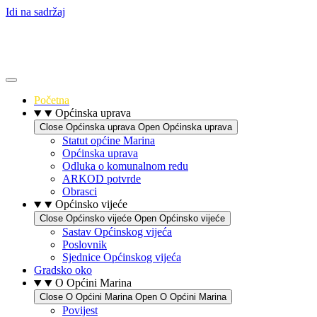
Idi na sadržaj
Početna
Općinska uprava
Close Općinska uprava
Open Općinska uprava
Statut općine Marina
Općinska uprava
Odluka o komunalnom redu
ARKOD potvrde
Obrasci
Općinsko vijeće
Close Općinsko vijeće
Open Općinsko vijeće
Sastav Općinskog vijeća
Poslovnik
Sjednice Općinskog vijeća
Gradsko oko
O Općini Marina
Close O Općini Marina
Open O Općini Marina
Povijest