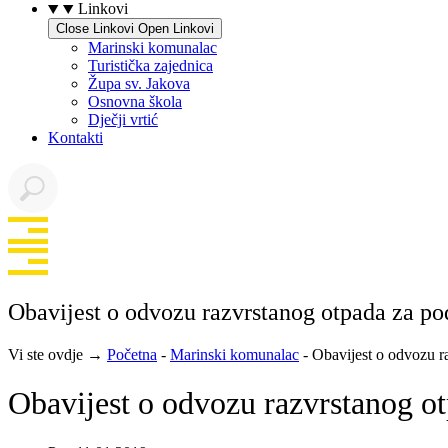
Linkovi
Close Linkovi
Open Linkovi
Marinski komunalac
Turistička zajednica
Župa sv. Jakova
Osnovna škola
Dječji vrtić
Kontakti
Obavijest o odvozu razvrstanog otpada za po
Vi ste ovdje →
Početna
-
Marinski komunalac
-
Obavijest o odvozu r
Obavijest o odvozu razvrstanog o