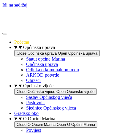
Idi na sadržaj
Početna
Općinska uprava
Close Općinska uprava
Open Općinska uprava
Statut općine Marina
Općinska uprava
Odluka o komunalnom redu
ARKOD potvrde
Obrasci
Općinsko vijeće
Close Općinsko vijeće
Open Općinsko vijeće
Sastav Općinskog vijeća
Poslovnik
Sjednice Općinskog vijeća
Gradsko oko
O Općini Marina
Close O Općini Marina
Open O Općini Marina
Povijest