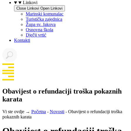
Linkovi
Close Linkovi
Open Linkovi
Marinski komunalac
Turistička zajednica
Župa sv. Jakova
Osnovna škola
Dječji vrtić
Kontakti
Obavijest o refundaciji troška pokaznih
karata
Vi ste ovdje →
Početna
-
Novosti
-
Obavijest o refundaciji troška
pokaznih karata