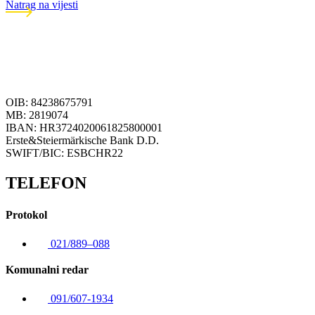
Natrag na vijesti
OIB: 84238675791
MB: 2819074
IBAN: HR3724020061825800001
Erste&Steiermärkische Bank D.D.
SWIFT/BIC: ESBCHR22
TELEFON
Protokol
021/889–088
Komunalni redar
091/607-1934