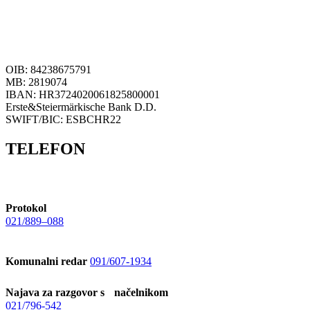
OIB: 84238675791
MB: 2819074
IBAN: HR3724020061825800001
Erste&Steiermärkische Bank D.D.
SWIFT/BIC: ESBCHR22
TELEFON
Protokol
021/889–088
Komunalni redar
091/607-1934
Najava za razgovor s načelnikom
021/796-542