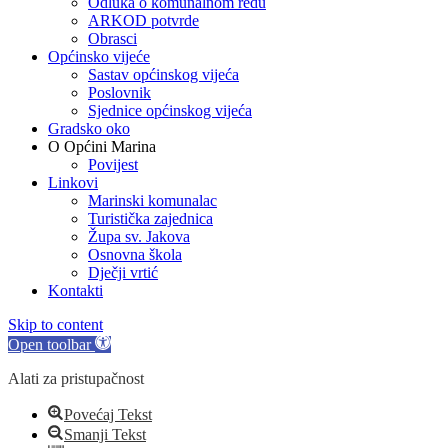
Odluka o komunalnom redu
ARKOD potvrde
Obrasci
Općinsko vijeće
Sastav općinskog vijeća
Poslovnik
Sjednice općinskog vijeća
Gradsko oko
O Općini Marina
Povijest
Linkovi
Marinski komunalac
Turistička zajednica
Župa sv. Jakova
Osnovna škola
Dječji vrtić
Kontakti
Skip to content
Open toolbar
Alati za pristupačnost
Povećaj Tekst
Smanji Tekst