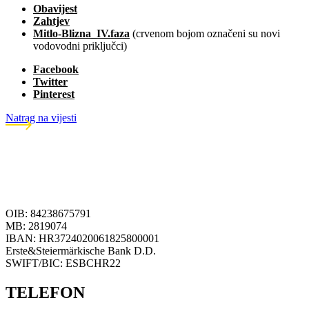
Obavijest
Zahtjev
Mitlo-Blizna_IV.faza
(crvenom bojom označeni su novi
vodovodni priključci)
Facebook
Twitter
Pinterest
Natrag na vijesti
OIB: 84238675791
MB: 2819074
IBAN: HR3724020061825800001
Erste&Steiermärkische Bank D.D.
SWIFT/BIC: ESBCHR22
TELEFON