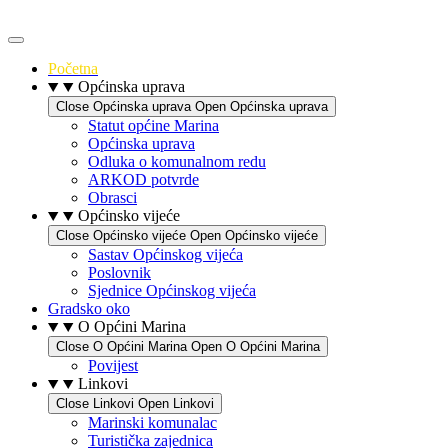
Idi
na
sadržaj
Početna
Općinska uprava
Close Općinska uprava
Open Općinska uprava
Statut općine Marina
Općinska uprava
Odluka o komunalnom redu
ARKOD potvrde
Obrasci
Općinsko vijeće
Close Općinsko vijeće
Open Općinsko vijeće
Sastav Općinskog vijeća
Poslovnik
Sjednice Općinskog vijeća
Gradsko oko
O Općini Marina
Close O Općini Marina
Open O Općini Marina
Povijest
Linkovi
Close Linkovi
Open Linkovi
Marinski komunalac
Turistička zajednica