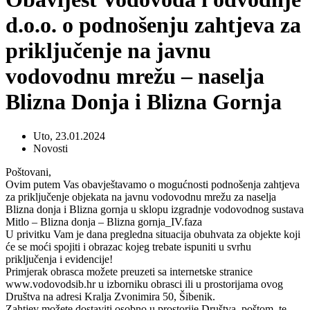
d.o.o. o podnošenju zahtjeva za
priključenje na javnu
vodovodnu mrežu – naselja
Blizna Donja i Blizna Gornja
Uto, 23.01.2024
Novosti
Poštovani,
Ovim putem Vas obavještavamo o mogućnosti podnošenja zahtjeva
za priključenje objekata na javnu vodovodnu mrežu za naselja
Blizna donja i Blizna gornja u sklopu izgradnje vodovodnog sustava
Mitlo – Blizna donja – Blizna gornja_IV.faza
U privitku Vam je dana pregledna situacija obuhvata za objekte koji
će se moći spojiti i obrazac kojeg trebate ispuniti u svrhu
priključenja i evidencije!
Primjerak obrasca možete preuzeti sa internetske stranice
www.vodovodsib.hr u izborniku obrasci ili u prostorijama ovog
Društva na adresi Kralja Zvonimira 50, Šibenik.
Zahtjev možete dostaviti osobno u prostorije Društva, poštom, te