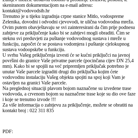
skeniranom dokumentacijom na e-mail adresu:
kontakt@vodovodsib.hr
Trenutno je u tijeku izgradnja crpne stanice Mitlo, vodospreme
Zelenika, dovodni i odvodni cjevovodi, te ulična vodovodna mreža.
Ovim putem obavještavaju se svi zainteresirani da čim prije podnesu
zahtjeve za priključenje kako bi se zahtjevi mogli obraditi. Čim se
steknu svi preduvjeti za puštanje vodovodnog sustava i mreže u
funkciju, započet će se postava vodomjera i puštanje cjelokupnog
sustava vodoopskrbe u funkciju.
U svrhu Vašeg priključenja izvesti će se kućni priključci na javnoj
površini do granice Vaše privatne parcele (pocinčana cijev DN 25,4
mm). Kako bi se spojili na već pripremljen priključak potrebno je
unutar Vaše parcele izgraditi drugi dio priključka kojim ćete
vodovodnu instalaciju Vašeg objekta spojiti na spoj koji Vam je
ostavljen na granici Vaše parcele.
Na preglednoj situaciji plavom bojom naznačene su izvedene trase
vodovoda, a crvenom bojom su naznačene trase koje su dio ove faze
i koje se trenutno izvode !!!
Za više informacija o zahtjevu za priključenje, možete se obratiti na
kontakt broj : 022 311 835
PDF: