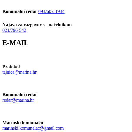
Komunalni redar
091/607-1934
Najava za razgovor s načelnikom
021/796-542
E-MAIL
Protokol
tajnica@marina.hr
Komunalni redar
redar@marina.hr
Marinski komunalac
marinski.komunalac@gmail.com