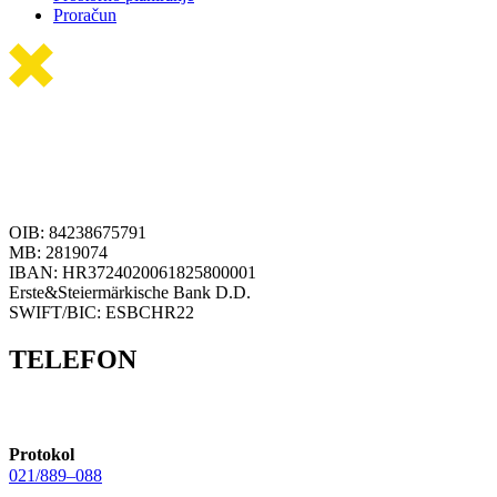
Proračun
OIB: 84238675791
MB: 2819074
IBAN: HR3724020061825800001
Erste&Steiermärkische Bank D.D.
SWIFT/BIC: ESBCHR22
TELEFON
Protokol
021/889–088