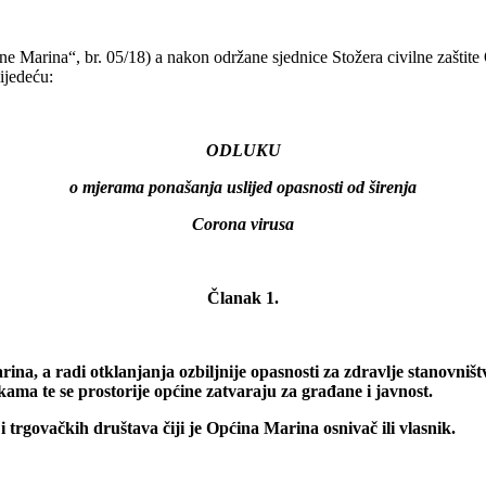
e Marina“, br. 05/18) a nakon održane sjednice Stožera civilne zaštit
ijedeću:
ODLUKU
o mjerama ponašanja uslijed opasnosti od širenja
Corona virusa
Članak 1.
na, a radi otklanjanja ozbiljnije opasnosti za zdravlje stanovni
ma te se prostorije općine zatvaraju za građane i javnost.
 trgovačkih društava čiji je Općina Marina osnivač ili vlasnik.