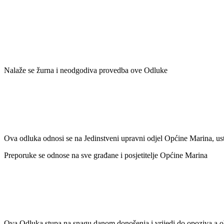
Nalaže se žurna i neodgodiva provedba ove Odluke
Ova odluka odnosi se na Jedinstveni upravni odjel Općine Marina, us
Preporuke se odnose na sve građane i posjetitelje Općine Marina
Ova Odluka stupa na snagu danom donošenja i vrijedi do opoziva a ob