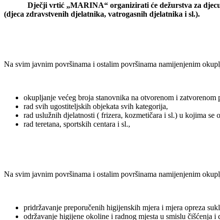
Dječji vrtić „MARINA“ organizirati će dežurstva za djecu čiji 
(djeca zdravstvenih djelatnika, vatrogasnih djelatnika i sl.).
Na svim javnim površinama i ostalim površinama namijenjenim okuplja
okupljanje većeg broja stanovnika na otvorenom i zatvorenom p
rad svih ugostiteljskih objekata svih kategorija,
rad uslužnih djelatnosti ( frizera, kozmetičara i sl.) u kojima se 
rad teretana, sportskih centara i sl.,
Na svim javnim površinama i ostalim površinama namijenjenim okuplja
pridržavanje preporučenih higijenskih mjera i mjera opreza suk
održavanje higijene okoline i radnog mjesta u smislu čišćenja i