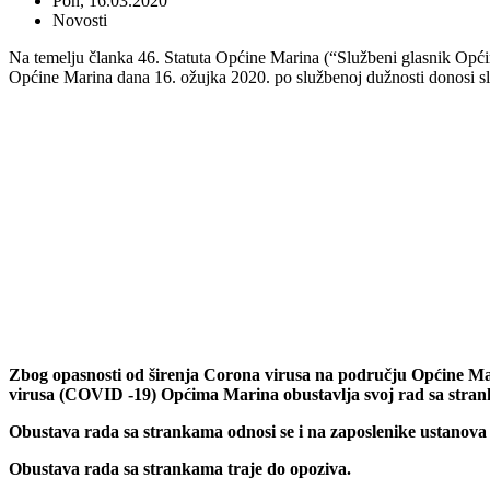
Pon, 16.03.2020
Novosti
Na temelju članka 46. Statuta Općine Marina (“Službeni glasnik Općin
Općine Marina dana 16. ožujka 2020. po službenoj dužnosti donosi sl
Zbog opasnosti od širenja Corona virusa na području Općine Mari
virusa (COVID -19) Općima Marina obustavlja svoj rad sa stranka
Obustava rada sa strankama odnosi se i na zaposlenike ustanova i
Obustava rada sa strankama traje do opoziva.