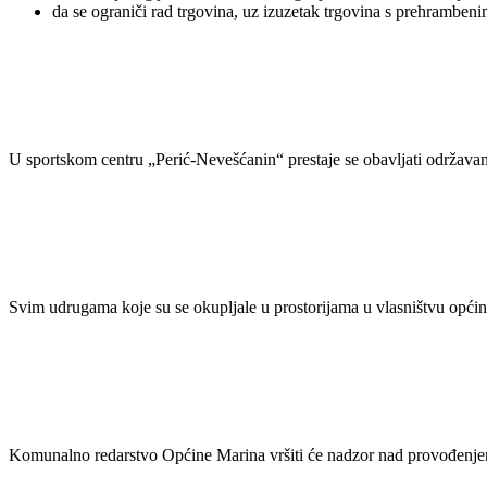
da se ograniči rad trgovina, uz izuzetak trgovina s prehrambeni
U sportskom centru „Perić-Nevešćanin“ prestaje se obavljati održava
Svim udrugama koje su se okupljale u prostorijama u vlasništvu općine
Komunalno redarstvo Općine Marina vršiti će nadzor nad provođenj