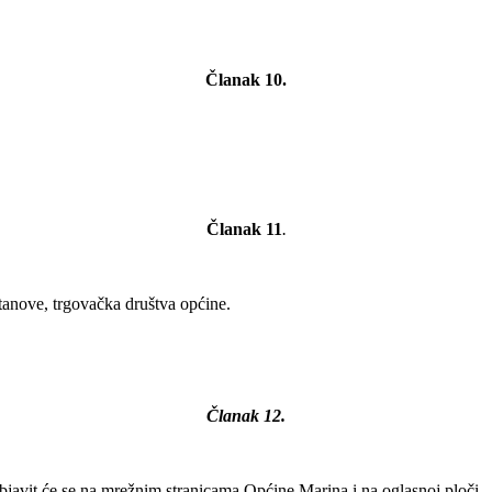
Članak 10.
Članak 11
.
tanove, trgovačka društva općine.
Članak 12.
javit će se na mrežnim stranicama Općine Marina i na oglasnoj ploči.