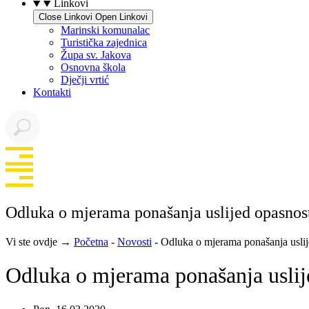
Linkovi
Close Linkovi
Open Linkovi
Marinski komunalac
Turistička zajednica
Župa sv. Jakova
Osnovna škola
Dječji vrtić
Kontakti
Odluka o mjerama ponašanja uslijed opasnost
Vi ste ovdje →
Početna
-
Novosti
-
Odluka o mjerama ponašanja uslij
Odluka o mjerama ponašanja uslije