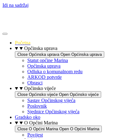
Idi na sadržaj
Početna
Općinska uprava
Close Općinska uprava
Open Općinska uprava
Statut općine Marina
Općinska uprava
Odluka o komunalnom redu
ARKOD potvrde
Obrasci
Općinsko vijeće
Close Općinsko vijeće
Open Općinsko vijeće
Sastav Općinskog vijeća
Poslovnik
Sjednice Općinskog vijeća
Gradsko oko
O Općini Marina
Close O Općini Marina
Open O Općini Marina
Povijest