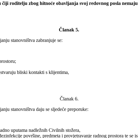
roditelju zbog hitnoće obavljanja svoj redovnog posla nemaju mo
Članak 5.
nju stanovništva zabranjuje se:
rostoru;
ostvaruju bliski kontakti s klijentima,
Članak 6.
nju stanovništva daju se sljedeće preporuke:
ladno uputama nadležnih Civilnih stožera,
 dezinfekcije površine, predmeta i provjetravanje radnog prostora te se 