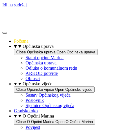
Idi na sadržaj
Početna
Općinska uprava
Close Općinska uprava
Open Općinska uprava
Statut općine Marina
Općinska uprava
Odluka o komunalnom redu
ARKOD potvrde
Obrasci
Općinsko vijeće
Close Općinsko vijeće
Open Općinsko vijeće
Sastav Općinskog vijeća
Poslovnik
Sjednice Općinskog vijeća
Gradsko oko
O Općini Marina
Close O Općini Marina
Open O Općini Marina
Povijest