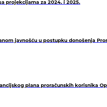
a projekcijama za 2024. i 2025.
siranom javnošću u postupku donošenja Pro
nancijskog plana proračunskih korisnika O