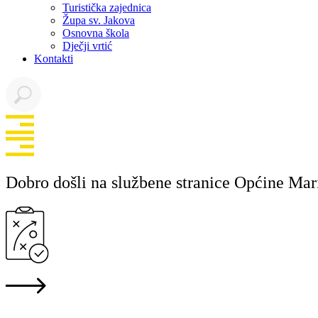
Turistička zajednica
Župa sv. Jakova
Osnovna škola
Dječji vrtić
Kontakti
Dobro došli na službene stranice Općine Mar