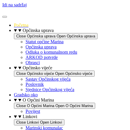
Idi na sadržaj
Početna
Općinska uprava
Close Općinska uprava
Open Općinska uprava
Statut općine Marina
Općinska uprava
Odluka o komunalnom redu
ARKOD potvrde
Obrasci
Općinsko vijeće
Close Općinsko vijeće
Open Općinsko vijeće
Sastav Općinskog vijeća
Poslovnik
Sjednice Općinskog vijeća
Gradsko oko
O Općini Marina
Close O Općini Marina
Open O Općini Marina
Povijest
Linkovi
Close Linkovi
Open Linkovi
Marinski komunalac