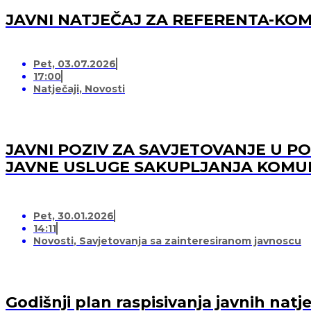
JAVNI NATJEČAJ ZA REFERENTA-K
Pet, 03.07.2026
17:00
Natječaji
,
Novosti
JAVNI POZIV ZA SAVJETOVANJE U 
JAVNE USLUGE SAKUPLJANJA KOMU
Pet, 30.01.2026
14:11
Novosti
,
Savjetovanja sa zainteresiranom javnoscu
Godišnji plan raspisivanja javnih nat