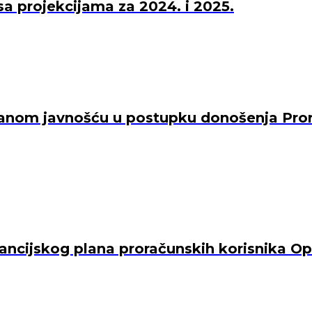
a projekcijama za 2024. i 2025.
siranom javnošću u postupku donošenja Pro
nancijskog plana proračunskih korisnika O