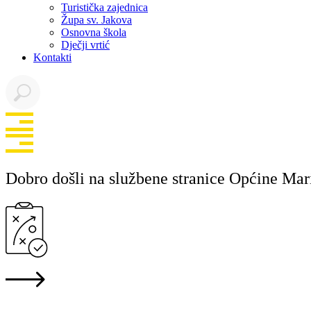
Turistička zajednica
Župa sv. Jakova
Osnovna škola
Dječji vrtić
Kontakti
Dobro došli na službene stranice Općine Mar