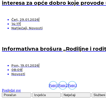
interesa za opće dobro koje provode
Čet, 29.01.2026
14:17
Natječaji
,
Novosti
Informativna brošura „Rodiljne i rodi
Pon, 19.01.2026
08:09
Novosti
Page
1
Page
2
Page
3
Pogledaj sve
Proračun
Izvješća
Natječaji
Službeni 