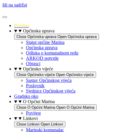
Idi na sadržaj
Početna
Općinska uprava
Close Općinska uprava
Open Općinska uprava
Statut općine Marina
Općinska uprava
Odluka o komunalnom redu
ARKOD potvrde
Obrasci
Općinsko vijeće
Close Općinsko vijeće
Open Općinsko vijeće
Sastav Općinskog vijeća
Poslovnik
Sjednice Općinskog vijeća
Gradsko oko
O Općini Marina
Close O Općini Marina
Open O Općini Marina
Povijest
Linkovi
Close Linkovi
Open Linkovi
Marinski komunalac