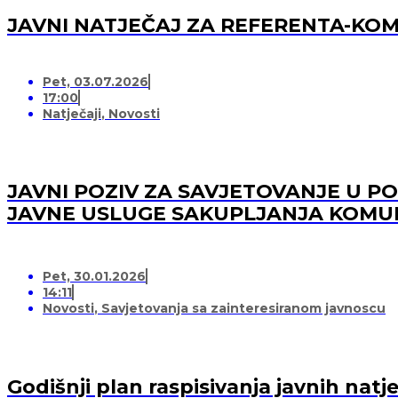
JAVNI NATJEČAJ ZA REFERENTA-K
Pet, 03.07.2026
17:00
Natječaji
,
Novosti
JAVNI POZIV ZA SAVJETOVANJE U 
JAVNE USLUGE SAKUPLJANJA KOMU
Pet, 30.01.2026
14:11
Novosti
,
Savjetovanja sa zainteresiranom javnoscu
Godišnji plan raspisivanja javnih nat