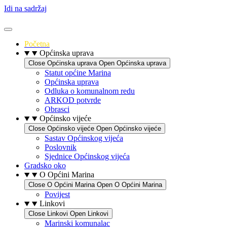
Idi na sadržaj
Početna
Općinska uprava
Close Općinska uprava
Open Općinska uprava
Statut općine Marina
Općinska uprava
Odluka o komunalnom redu
ARKOD potvrde
Obrasci
Općinsko vijeće
Close Općinsko vijeće
Open Općinsko vijeće
Sastav Općinskog vijeća
Poslovnik
Sjednice Općinskog vijeća
Gradsko oko
O Općini Marina
Close O Općini Marina
Open O Općini Marina
Povijest
Linkovi
Close Linkovi
Open Linkovi
Marinski komunalac