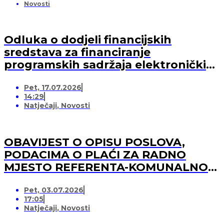
Novosti
Odluka o dodjeli financijskih
sredstava za financiranje
programskih sadržaja elektroničkih
medija u 2026. godini (-za pružatelja
Pet, 17.07.2026
medijskih usluga)
14:29
Natječaji
,
Novosti
OBAVIJEST O OPISU POSLOVA,
PODACIMA O PLAĆI ZA RADNO
MJESTO REFERENTA-KOMUNALNOG
REDARA
Pet, 03.07.2026
17:05
Natječaji
,
Novosti