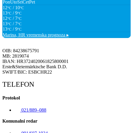
Pon
Uto
Sri
Čet
Pet
12
/ 10
°C
°C
13
/ 9
°C
°C
12
/ 7
°C
°C
13
/ 7
°C
°C
13
/ 9
°C
°C
Marina, HR
vremenska prognoza ▸
OIB: 84238675791
MB: 2819074
IBAN: HR3724020061825800001
Erste&Steiermärkische Bank D.D.
SWIFT/BIC: ESBCHR22
TELEFON
Protokol
021/889–088
Komunalni redar