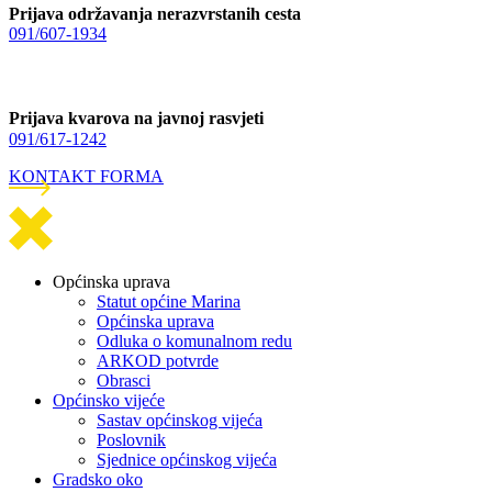
Prijava održavanja nerazvrstanih cesta
091/607-1934
Prijava kvarova na javnoj rasvjeti
091/617-1242
KONTAKT FORMA
Općinska uprava
Statut općine Marina
Općinska uprava
Odluka o komunalnom redu
ARKOD potvrde
Obrasci
Općinsko vijeće
Sastav općinskog vijeća
Poslovnik
Sjednice općinskog vijeća
Gradsko oko