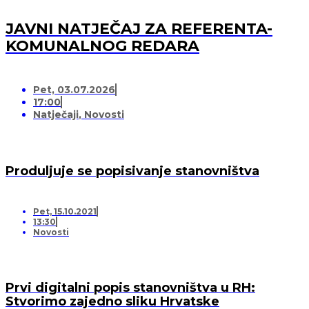
JAVNI NATJEČAJ ZA REFERENTA-
KOMUNALNOG REDARA
Pet, 03.07.2026
17:00
Natječaji
,
Novosti
Produljuje se popisivanje stanovništva
Pet, 15.10.2021
13:30
Novosti
Prvi digitalni popis stanovništva u RH:
Stvorimo zajedno sliku Hrvatske