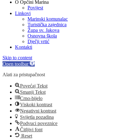
O Općini Marina
Povijest
Linkovi
Marinski komunalac
Turistička zajednica
Župa sv. Jakova
Osnovna škola
Dječji vrtić
Kontakti
Skip to content
Open toolbar
Alati za pristupačnost
Povećaj Tekst
Smanji Tekst
Crno-bijelo
Viskoki kontrast
Negativni kontrast
Svijetla pozadina
Podvuci poveznice
Čitljivi font
Reset