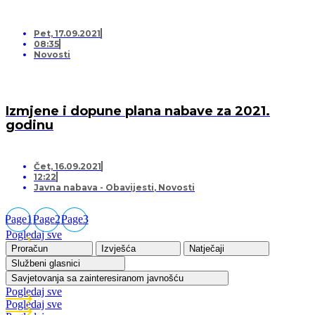
Pet, 17.09.2021
08:35
Novosti
Izmjene i dopune plana nabave za 2021.
godinu
Čet, 16.09.2021
12:22
Javna nabava - Obavijesti
,
Novosti
Page
1
Page
2
Page
3
Pogledaj sve
Proračun
Izvješća
Natječaji
Službeni glasnici
Savjetovanja sa zainteresiranom javnošću
Pogledaj sve
Pogledaj sve