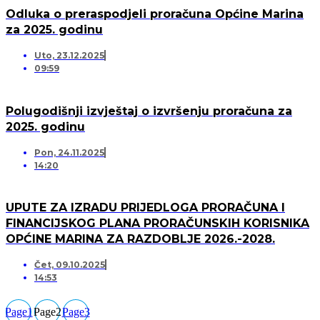
Odluka o preraspodjeli proračuna Općine Marina
za 2025. godinu
Uto, 23.12.2025
09:59
Polugodišnji izvještaj o izvršenju proračuna za
2025. godinu
Pon, 24.11.2025
14:20
UPUTE ZA IZRADU PRIJEDLOGA PRORAČUNA I
FINANCIJSKOG PLANA PRORAČUNSKIH KORISNIKA
OPĆINE MARINA ZA RAZDOBLJE 2026.-2028.
Čet, 09.10.2025
14:53
Page
1
Page
2
Page
3