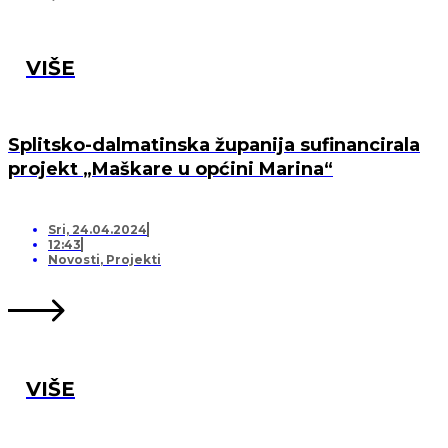
VIŠE
Splitsko-dalmatinska županija sufinancirala
projekt „Maškare u općini Marina“
Sri, 24.04.2024
12:43
Novosti
,
Projekti
VIŠE