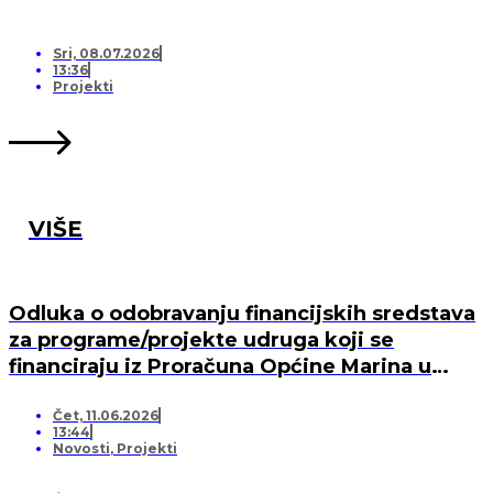
Sri, 08.07.2026
13:36
Projekti
VIŠE
Odluka o odobravanju financijskih sredstava
za programe/projekte udruga koji se
financiraju iz Proračuna Općine Marina u
2026. godini
Čet, 11.06.2026
13:44
Novosti
,
Projekti