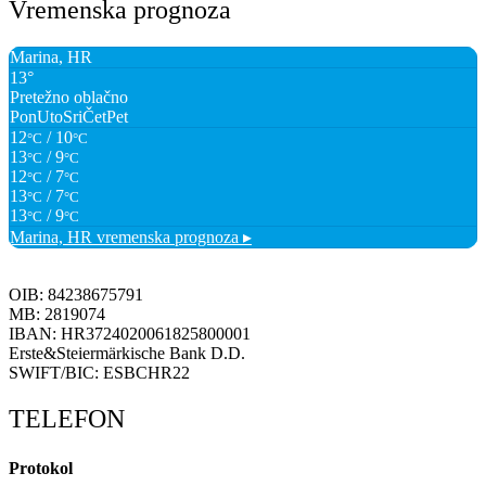
Vremenska prognoza
Marina, HR
13°
Pretežno oblačno
Pon
Uto
Sri
Čet
Pet
12
/ 10
°C
°C
13
/ 9
°C
°C
12
/ 7
°C
°C
13
/ 7
°C
°C
13
/ 9
°C
°C
Marina, HR
vremenska prognoza ▸
OIB: 84238675791
MB: 2819074
IBAN: HR3724020061825800001
Erste&Steiermärkische Bank D.D.
SWIFT/BIC: ESBCHR22
TELEFON
Protokol