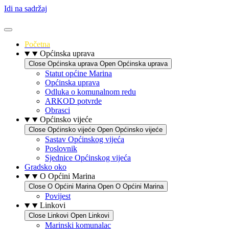
Idi na sadržaj
Početna
Općinska uprava
Close Općinska uprava
Open Općinska uprava
Statut općine Marina
Općinska uprava
Odluka o komunalnom redu
ARKOD potvrde
Obrasci
Općinsko vijeće
Close Općinsko vijeće
Open Općinsko vijeće
Sastav Općinskog vijeća
Poslovnik
Sjednice Općinskog vijeća
Gradsko oko
O Općini Marina
Close O Općini Marina
Open O Općini Marina
Povijest
Linkovi
Close Linkovi
Open Linkovi
Marinski komunalac