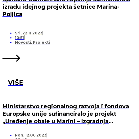
izradu idejnog projekta šetnice Marina-
Poljica
Sri, 22.11.2023
10:51
Novosti
,
Projekti
VIŠE
Ministarstvo regionalnog razvoja i fondova
Europske unije sufinanciralo je projekt
„Uređenje obale u Marini – Izgradnja
dužobalne prometnice (nerazvrstana cesta)“
Pon, 12.06.2023