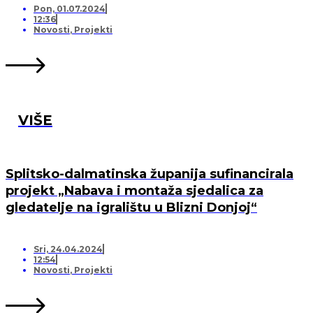
Pon, 01.07.2024
12:36
Novosti
,
Projekti
VIŠE
Splitsko-dalmatinska županija sufinancirala
projekt „Nabava i montaža sjedalica za
gledatelje na igralištu u Blizni Donjoj“
Sri, 24.04.2024
12:54
Novosti
,
Projekti