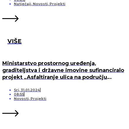
Natječaji
,
Novosti
,
Projekti
VIŠE
Ministarstvo prostornog uređenja,
graditeljstva i državne imovine sufinanciralo
projekt „Asfaltiranje ulica na području
općine Marina“
Sri, 31.01.2024
08:55
Novosti
,
Projekti