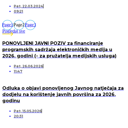
Pet, 22.03.2024
09:21
Page
1
Page
2
Page
3
Pogledaj sve
PONOVLJENI JAVNI POZIV za financiranje
programskih sadržaja elektroničkih medija u
2026. godini (- za pružatelja medijskih usluga)
Pet, 26.06.2026
11:47
Odluka o objavi ponovljenog Javnog natječaja za
dodjelu na korištenje javnih površina za 2026.
godinu
Pet, 15.05.2026
20:31