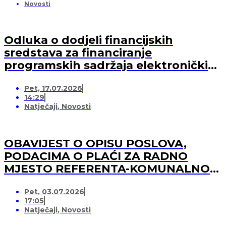
Novosti
Odluka o dodjeli financijskih
sredstava za financiranje
programskih sadržaja elektroničkih
medija u 2026. godini (-za pružatelja
Pet, 17.07.2026
medijskih usluga)
14:29
Natječaji
,
Novosti
OBAVIJEST O OPISU POSLOVA,
PODACIMA O PLAĆI ZA RADNO
MJESTO REFERENTA-KOMUNALNOG
REDARA
Pet, 03.07.2026
17:05
Natječaji
,
Novosti