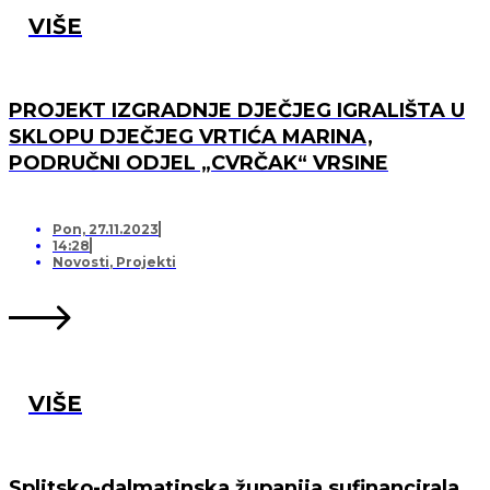
VIŠE
PROJEKT IZGRADNJE DJEČJEG IGRALIŠTA U
SKLOPU DJEČJEG VRTIĆA MARINA,
PODRUČNI ODJEL „CVRČAK“ VRSINE
Pon, 27.11.2023
14:28
Novosti
,
Projekti
VIŠE
Splitsko-dalmatinska županija sufinancirala