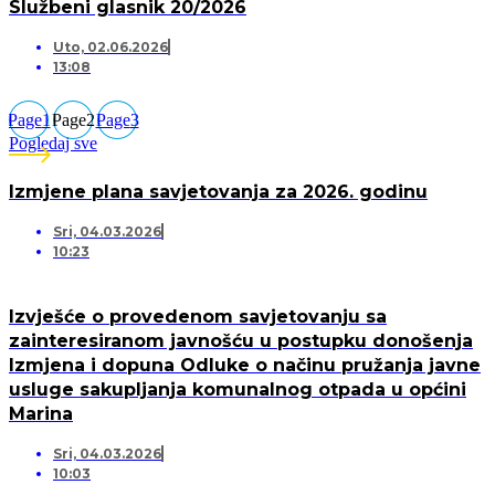
Službeni glasnik 20/2026
Uto, 02.06.2026
13:08
Page
1
Page
2
Page
3
Pogledaj sve
Izmjene plana savjetovanja za 2026. godinu
Sri, 04.03.2026
10:23
Izvješće o provedenom savjetovanju sa
zainteresiranom javnošću u postupku donošenja
Izmjena i dopuna Odluke o načinu pružanja javne
usluge sakupljanja komunalnog otpada u općini
Marina
Sri, 04.03.2026
10:03