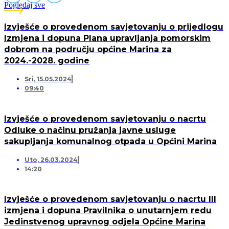
Pogledaj sve
Izvješće o provedenom savjetovanju o prijedlogu
Izmjena i dopuna Plana upravljanja pomorskim
dobrom na području općine Marina za
2024.-2028. godine
Sri, 15.05.2024
09:40
Izvješće o provedenom savjetovanju o nacrtu
Odluke o načinu pružanja javne usluge
sakupljanja komunalnog otpada u Općini Marina
Uto, 26.03.2024
14:20
Izvješće o provedenom savjetovanju o nacrtu III
izmjena i dopuna Pravilnika o unutarnjem redu
Jedinstvenog upravnog odjela Općine Marina