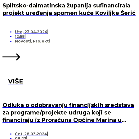
Splitsko-dalmatinska županija sufinancirala
projekt uređenja spomen kuće Koviljke Šerić
Uto, 23.04.2024
12:58
Novosti
,
Projekti
VIŠE
Odluka o odobravanju financijskih sredstava
za programe/projekte udruga koji se
financiraju iz Proračuna Općine Marina u
2024. godini
Čet, 28.03.2024
08:23