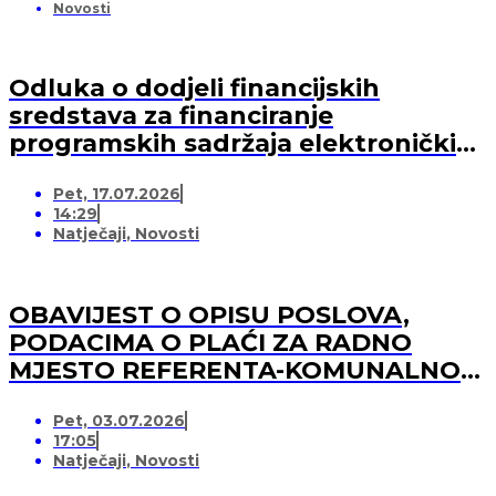
Novosti
Odluka o dodjeli financijskih
sredstava za financiranje
programskih sadržaja elektroničkih
medija u 2026. godini (-za pružatelja
Pet, 17.07.2026
medijskih usluga)
14:29
Natječaji
,
Novosti
OBAVIJEST O OPISU POSLOVA,
PODACIMA O PLAĆI ZA RADNO
MJESTO REFERENTA-KOMUNALNOG
REDARA
Pet, 03.07.2026
17:05
Natječaji
,
Novosti