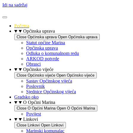
Idi na sadržaj
Početna
Općinska uprava
Close Općinska uprava
Open Općinska uprava
Statut općine Marina
Općinska uprava
Odluka o komunalnom redu
ARKOD potvrde
Obrasci
Općinsko vijeće
Close Općinsko vijeće
Open Općinsko vijeće
Sastav Općinskog vijeća
Poslovnik
Sjednice Općinskog vijeća
Gradsko oko
O Općini Marina
Close O Općini Marina
Open O Općini Marina
Povijest
Linkovi
Close Linkovi
Open Linkovi
Marinski komunalac