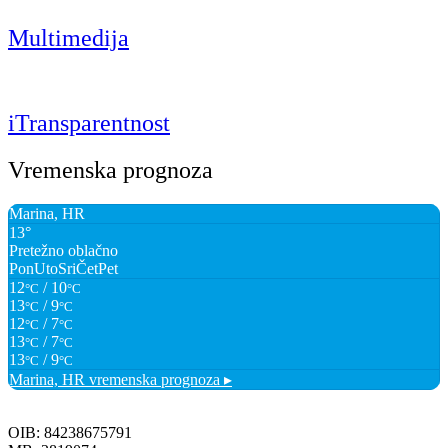
Multimedija
iTransparentnost
Vremenska prognoza
Marina, HR
13°
Pretežno oblačno
Pon
Uto
Sri
Čet
Pet
12
/ 10
°C
°C
13
/ 9
°C
°C
12
/ 7
°C
°C
13
/ 7
°C
°C
13
/ 9
°C
°C
Marina, HR
vremenska prognoza ▸
OIB: 84238675791