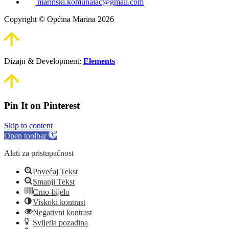
marinski.komunalac@gmail.com
Copyright © Općina Marina 2026
Dizajn & Development:
Elements
Pin It on Pinterest
Skip to content
Open toolbar
Alati za pristupačnost
Povećaj Tekst
Smanji Tekst
Crno-bijelo
Viskoki kontrast
Negativni kontrast
Svijetla pozadina