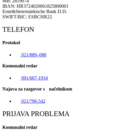
MB: 2819074
IBAN: HR3724020061825800001
Erste&Steiermärkische Bank D.D.
SWIFT/BIC: ESBCHR22
TELEFON
Protokol
021/889–088
Komunalni redar
091/607-1934
Najava za razgovor s načelnikom
021/796-542
PRIJAVA PROBLEMA
Komunalni redar