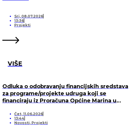
Sri, 08.07.2026
13:36
Projekti
VIŠE
Odluka o odobravanju financijskih sredstava
za programe/projekte udruga koji se
financiraju iz Proračuna Općine Marina u
2026. godini
Čet, 11.06.2026
13:44
Novosti
,
Projekti