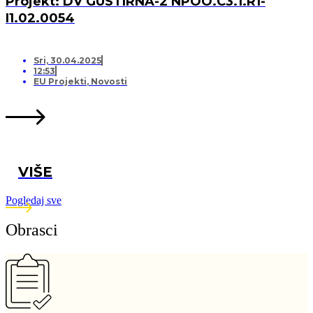
Projekt: DV GUSTIRNA-2 NPOO.C3.1.R1-
I1.02.0054
Sri, 30.04.2025
12:53
EU Projekti
,
Novosti
VIŠE
Pogledaj sve
Obrasci