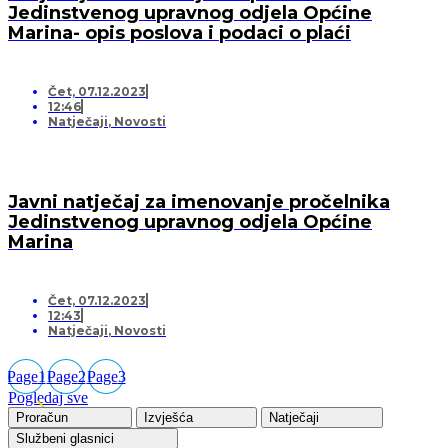
Jedinstvenog upravnog odjela Općine
Marina- opis poslova i podaci o plaći
Čet, 07.12.2023
12:46
Natječaji
,
Novosti
Javni natječaj za imenovanje pročelnika
Jedinstvenog upravnog odjela Općine
Marina
Čet, 07.12.2023
12:43
Natječaji
,
Novosti
Page
1
Page
2
Page
3
Pogledaj sve
Proračun
Izvješća
Natječaji
Službeni glasnici