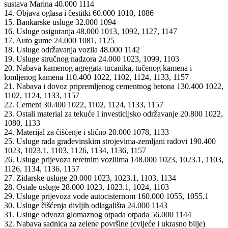
sustava Marina 40.000 1114
14. Objava oglasa i čestitki 60.000 1010, 1086
15. Bankarske usluge 32.000 1094
16. Usluge osiguranja 48.000 1013, 1092, 1127, 1147
17. Auto gume 24.000 1081, 1125
18. Usluge održavanja vozila 48.000 1142
19. Usluge stručnog nadzora 24.000 1023, 1099, 1103
20. Nabava kamenog agregata-tucanika, tučenog kamena i
lomljenog kamena 110.400 1022, 1102, 1124, 1133, 1157
21. Nabava i dovoz pripremljenog cementnog betona 130.400 1022,
1102, 1124, 1133, 1157
22. Cement 30.400 1022, 1102, 1124, 1133, 1157
23. Ostali material za tekuće I investicijsko održavanje 20.800 1022,
1080, 1133
24. Materijal za čišćenje i slično 20.000 1078, 1133
25. Usluge rada građevinskim strojevima-zemljani radovi 190.400
1023, 1023.1, 1103, 1126, 1134, 1136, 1157
26. Usluge prijevoza teretnim vozilima 148.000 1023, 1023.1, 1103,
1126, 1134, 1136, 1157
27. Zidarske usluge 20.000 1023, 1023.1, 1103, 1134
28. Ostale usluge 28.000 1023, 1023.1, 1024, 1103
29. Usluge prijevoza vode autocisternom 160.000 1055, 1055.1
30. Usluge čišćenja divljih odlagališta 24.000 1143
31. Usluge odvoza glomaznog otpada otpada 56.000 1144
32. Nabava sadnica za zelene površine (cvijeće i ukrasno bilje)