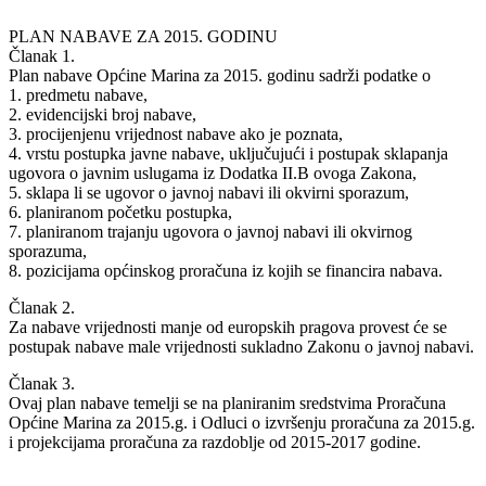
PLAN NABAVE ZA 2015. GODINU
Članak 1.
Plan nabave Općine Marina za 2015. godinu sadrži podatke o
1. predmetu nabave,
2. evidencijski broj nabave,
3. procijenjenu vrijednost nabave ako je poznata,
4. vrstu postupka javne nabave, uključujući i postupak sklapanja
ugovora o javnim uslugama iz Dodatka II.B ovoga Zakona,
5. sklapa li se ugovor o javnoj nabavi ili okvirni sporazum,
6. planiranom početku postupka,
7. planiranom trajanju ugovora o javnoj nabavi ili okvirnog
sporazuma,
8. pozicijama općinskog proračuna iz kojih se financira nabava.
Članak 2.
Za nabave vrijednosti manje od europskih pragova provest će se
postupak nabave male vrijednosti sukladno Zakonu o javnoj nabavi.
Članak 3.
Ovaj plan nabave temelji se na planiranim sredstvima Proračuna
Općine Marina za 2015.g. i Odluci o izvršenju proračuna za 2015.g.
i projekcijama proračuna za razdoblje od 2015-2017 godine.