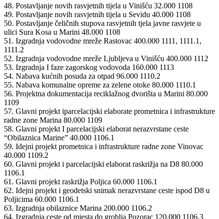
48. Postavljanje novih rasvjetnih tijela u Vinišću 32.000 1108
49. Postavljanje novih rasvjetnih tijela u Sevidu 40.000 1108
50. Postavljanje čeličnih stupova rasvjetnih tjela javne rasvjete u
ulici Sura Kosa u Marini 48.000 1108
51. Izgradnja vodovodne mreže Rastovac 400.000 1111, 1111.1,
1111.2
52. Izgradnja vodovodne mreže Ljubljeva u Vinišću 400.000 1112
53. Izgradnja I faze zagorskog vodovoda 160.000 1113
54. Nabava kućnih posuda za otpad 96.000 1110.2
55. Nabava komunalne opreme za zelene otoke 80.000 1110.1
56. Projektna dokumentacija reciklažnog dvorišta u Marini 80.000
1109
57. Glavni projekt iparcelacijski elaborate prometnica i infrastrukture
radne zone Marina 80.000 1109
58. Glavni projekt I parcelacijski elaborat nerazvrstane ceste
“Obilaznica Marine” 40.000 1106.1
59. Idejni projekt prometnica i infrastrukture radne zone Vinovac
40.000 1109.2
60. Glavni projekt i parcelacijski elaborat raskrižja na D8 80.000
1106.1
61. Glavni projekt raskrižja Poljica 60.000 1106.1
62. Idejni projekt i geodetski snimak nerazvrstane ceste ispod D8 u
Poljicima 60.000 1106.1
63. Izgradnja obilaznice Marina 200.000 1106.2
64. Izgradnja ceste od mjesta do groblja Pozorac 120.000 1106.3