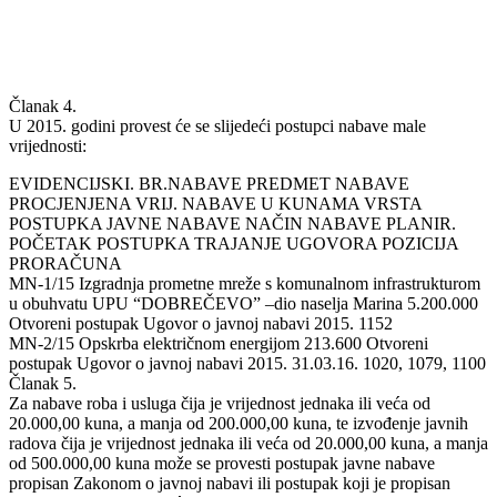
Članak 4.
U 2015. godini provest će se slijedeći postupci nabave male
vrijednosti:
EVIDENCIJSKI. BR.NABAVE PREDMET NABAVE
PROCJENJENA VRIJ. NABAVE U KUNAMA VRSTA
POSTUPKA JAVNE NABAVE NAČIN NABAVE PLANIR.
POČETAK POSTUPKA TRAJANJE UGOVORA POZICIJA
PRORAČUNA
MN-1/15 Izgradnja prometne mreže s komunalnom infrastrukturom
u obuhvatu UPU “DOBREČEVO” –dio naselja Marina 5.200.000
Otvoreni postupak Ugovor o javnoj nabavi 2015. 1152
MN-2/15 Opskrba električnom energijom 213.600 Otvoreni
postupak Ugovor o javnoj nabavi 2015. 31.03.16. 1020, 1079, 1100
Članak 5.
Za nabave roba i usluga čija je vrijednost jednaka ili veća od
20.000,00 kuna, a manja od 200.000,00 kuna, te izvođenje javnih
radova čija je vrijednost jednaka ili veća od 20.000,00 kuna, a manja
od 500.000,00 kuna može se provesti postupak javne nabave
propisan Zakonom o javnoj nabavi ili postupak koji je propisan