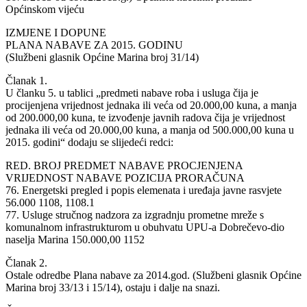
Općinskom vijeću
IZMJENE I DOPUNE
PLANA NABAVE ZA 2015. GODINU
(Službeni glasnik Općine Marina broj 31/14)
Članak 1.
U članku 5. u tablici „predmeti nabave roba i usluga čija je
procijenjena vrijednost jednaka ili veća od 20.000,00 kuna, a manja
od 200.000,00 kuna, te izvođenje javnih radova čija je vrijednost
jednaka ili veća od 20.000,00 kuna, a manja od 500.000,00 kuna u
2015. godini“ dodaju se slijedeći redci:
RED. BROJ PREDMET NABAVE PROCJENJENA
VRIJEDNOST NABAVE POZICIJA PRORAČUNA
76. Energetski pregled i popis elemenata i uređaja javne rasvjete
56.000 1108, 1108.1
77. Usluge stručnog nadzora za izgradnju prometne mreže s
komunalnom infrastrukturom u obuhvatu UPU-a Dobrečevo-dio
naselja Marina 150.000,00 1152
Članak 2.
Ostale odredbe Plana nabave za 2014.god. (Službeni glasnik Općine
Marina broj 33/13 i 15/14), ostaju i dalje na snazi.