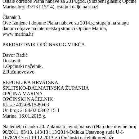
Ostale odredbe Plana nabave za 2014.god. (Službeni glasnik Općine
Marina broj 33/13 i 15/14), ostaju i dalje na snazi.
Članak 3.
Ove Izmjene i dopune Plana nabave za 2014.g. stupaju na snagu
danom objave na internetskoj stranici Općine Marina,
www.marina.hr
PREDSJEDNIK OPĆINSKOG VIJEĆA
Davor Radić
Dostaviti:
1.Općinski načelnik,
2.Računovostvo.
REPUBLIKA HRVATSKA
SPLITSKO-DALMATINSKA ŽUPANIJA
OPĆINA MARINA
OPĆINSKI NAČELNIK
Klasa: 402-08/15-80/03
Ur. broj: 2184/02-03/02-15-1
Marina, 16.01.2015.g.
Na temelju članka 20. Zakona o javnoj nabavi (Narodne novine broj
90/2011, 83/13, 143/13 i 13/2014-Odluka Ustavnog suda U-I-
1678/2013 od 19.12.2013.g.) Općinski načelnik predlaže