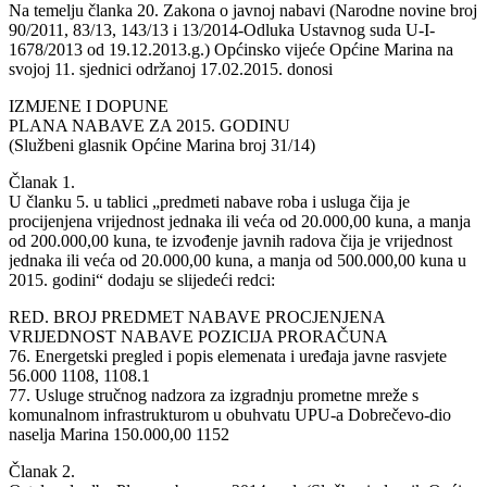
Na temelju članka 20. Zakona o javnoj nabavi (Narodne novine broj
90/2011, 83/13, 143/13 i 13/2014-Odluka Ustavnog suda U-I-
1678/2013 od 19.12.2013.g.) Općinsko vijeće Općine Marina na
svojoj 11. sjednici održanoj 17.02.2015. donosi
IZMJENE I DOPUNE
PLANA NABAVE ZA 2015. GODINU
(Službeni glasnik Općine Marina broj 31/14)
Članak 1.
U članku 5. u tablici „predmeti nabave roba i usluga čija je
procijenjena vrijednost jednaka ili veća od 20.000,00 kuna, a manja
od 200.000,00 kuna, te izvođenje javnih radova čija je vrijednost
jednaka ili veća od 20.000,00 kuna, a manja od 500.000,00 kuna u
2015. godini“ dodaju se slijedeći redci:
RED. BROJ PREDMET NABAVE PROCJENJENA
VRIJEDNOST NABAVE POZICIJA PRORAČUNA
76. Energetski pregled i popis elemenata i uređaja javne rasvjete
56.000 1108, 1108.1
77. Usluge stručnog nadzora za izgradnju prometne mreže s
komunalnom infrastrukturom u obuhvatu UPU-a Dobrečevo-dio
naselja Marina 150.000,00 1152
Članak 2.