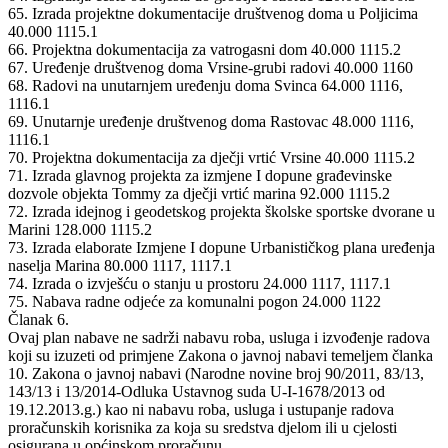
65. Izrada projektne dokumentacije društvenog doma u Poljicima
40.000 1115.1
66. Projektna dokumentacija za vatrogasni dom 40.000 1115.2
67. Uređenje društvenog doma Vrsine-grubi radovi 40.000 1160
68. Radovi na unutarnjem uređenju doma Svinca 64.000 1116,
1116.1
69. Unutarnje uređenje društvenog doma Rastovac 48.000 1116,
1116.1
70. Projektna dokumentacija za dječji vrtić Vrsine 40.000 1115.2
71. Izrada glavnog projekta za izmjene I dopune građevinske
dozvole objekta Tommy za dječji vrtić marina 92.000 1115.2
72. Izrada idejnog i geodetskog projekta školske sportske dvorane u
Marini 128.000 1115.2
73. Izrada elaborate Izmjene I dopune Urbanističkog plana uređenja
naselja Marina 80.000 1117, 1117.1
74. Izrada o izvješću o stanju u prostoru 24.000 1117, 1117.1
75. Nabava radne odjeće za komunalni pogon 24.000 1122
Članak 6.
Ovaj plan nabave ne sadrži nabavu roba, usluga i izvođenje radova
koji su izuzeti od primjene Zakona o javnoj nabavi temeljem članka
10. Zakona o javnoj nabavi (Narodne novine broj 90/2011, 83/13,
143/13 i 13/2014-Odluka Ustavnog suda U-I-1678/2013 od
19.12.2013.g.) kao ni nabavu roba, usluga i ustupanje radova
proračunskih korisnika za koja su sredstva djelom ili u cjelosti
osigurana u općinskom proračunu.