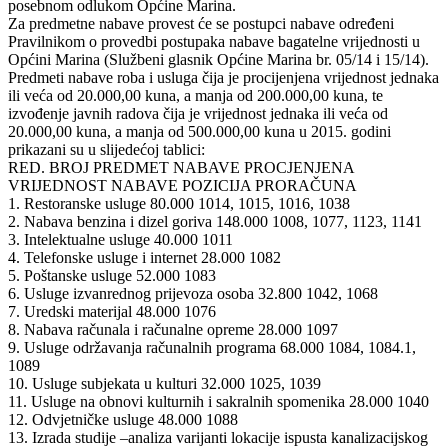
posebnom odlukom Općine Marina.
Za predmetne nabave provest će se postupci nabave određeni
Pravilnikom o provedbi postupaka nabave bagatelne vrijednosti u
Općini Marina (Službeni glasnik Općine Marina br. 05/14 i 15/14).
Predmeti nabave roba i usluga čija je procijenjena vrijednost jednaka
ili veća od 20.000,00 kuna, a manja od 200.000,00 kuna, te
izvođenje javnih radova čija je vrijednost jednaka ili veća od
20.000,00 kuna, a manja od 500.000,00 kuna u 2015. godini
prikazani su u slijedećoj tablici:
RED. BROJ PREDMET NABAVE PROCJENJENA
VRIJEDNOST NABAVE POZICIJA PRORAČUNA
1. Restoranske usluge 80.000 1014, 1015, 1016, 1038
2. Nabava benzina i dizel goriva 148.000 1008, 1077, 1123, 1141
3. Intelektualne usluge 40.000 1011
4. Telefonske usluge i internet 28.000 1082
5. Poštanske usluge 52.000 1083
6. Usluge izvanrednog prijevoza osoba 32.800 1042, 1068
7. Uredski materijal 48.000 1076
8. Nabava računala i računalne opreme 28.000 1097
9. Usluge održavanja računalnih programa 68.000 1084, 1084.1,
1089
10. Usluge subjekata u kulturi 32.000 1025, 1039
11. Usluge na obnovi kulturnih i sakralnih spomenika 28.000 1040
12. Odvjetničke usluge 48.000 1088
13. Izrada studije –analiza varijanti lokacije ispusta kanalizacijskog