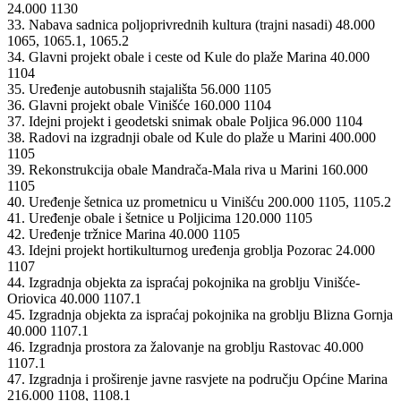
24.000 1130
33. Nabava sadnica poljoprivrednih kultura (trajni nasadi) 48.000
1065, 1065.1, 1065.2
34. Glavni projekt obale i ceste od Kule do plaže Marina 40.000
1104
35. Uređenje autobusnih stajališta 56.000 1105
36. Glavni projekt obale Vinišće 160.000 1104
37. Idejni projekt i geodetski snimak obale Poljica 96.000 1104
38. Radovi na izgradnji obale od Kule do plaže u Marini 400.000
1105
39. Rekonstrukcija obale Mandrača-Mala riva u Marini 160.000
1105
40. Uređenje šetnica uz prometnicu u Vinišću 200.000 1105, 1105.2
41. Uređenje obale i šetnice u Poljicima 120.000 1105
42. Uređenje tržnice Marina 40.000 1105
43. Idejni projekt hortikulturnog uređenja groblja Pozorac 24.000
1107
44. Izgradnja objekta za ispraćaj pokojnika na groblju Vinišće-
Oriovica 40.000 1107.1
45. Izgradnja objekta za ispraćaj pokojnika na groblju Blizna Gornja
40.000 1107.1
46. Izgradnja prostora za žalovanje na groblju Rastovac 40.000
1107.1
47. Izgradnja i proširenje javne rasvjete na području Općine Marina
216.000 1108, 1108.1