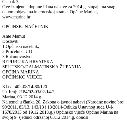
Članak 3.
Ove Izmjene i dopune Plana nabave za 2014.g. stupaju na snagu
danom objave na internetskoj stranici Općine Marina,
www.marina.hr
OPĆINSKI NAČELNIK
Ante Mamut
Dostaviti:
1.Općinski načelnik,
2.Pročelnik JUO
3.Računovostvo.
REPUBLIKA HRVATSKA
SPLITSKO-DALMATINSKA ŽUPANIJA
OPĆINA MARINA
OPĆINSKO VIJEĆE
Klasa: 402-08/14-80/120
Ur. broj: 2184/02-03/02-14-2
Marina, 03.12.2014.g.
Na temelju članka 20. Zakona o javnoj nabavi (Narodne novine broj
90/2011, 83/13, 143/13 i 13/2014-Odluka Ustavnog suda U-I-
1678/2013 od 19.12.2013.g.) Općinsko vijeće Općine Marina na
svojoj 9. sjednici održanoj 03.12.2014.g. donosi