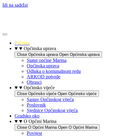
Idi na sadržaj
Početna
Općinska uprava
Close Općinska uprava
Open Općinska uprava
Statut općine Marina
Općinska uprava
Odluka o komunalnom redu
ARKOD potvrde
Obrasci
Općinsko vijeće
Close Općinsko vijeće
Open Općinsko vijeće
Sastav Općinskog vijeća
Poslovnik
Sjednice Općinskog vijeća
Gradsko oko
O Općini Marina
Close O Općini Marina
Open O Općini Marina
Povijest