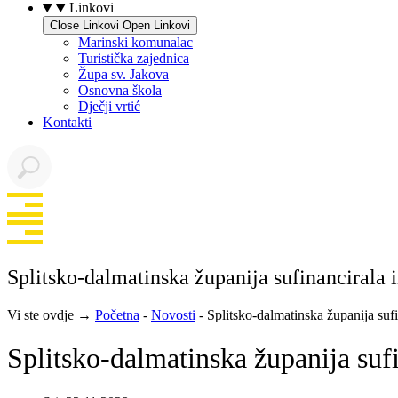
Linkovi
Close Linkovi
Open Linkovi
Marinski komunalac
Turistička zajednica
Župa sv. Jakova
Osnovna škola
Dječji vrtić
Kontakti
Splitsko-dalmatinska županija sufinancirala 
Vi ste ovdje →
Početna
-
Novosti
-
Splitsko-dalmatinska županija sufi
Splitsko-dalmatinska županija sufi