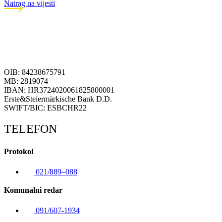
Natrag na vijesti
OIB: 84238675791
MB: 2819074
IBAN: HR3724020061825800001
Erste&Steiermärkische Bank D.D.
SWIFT/BIC: ESBCHR22
TELEFON
Protokol
021/889–088
Komunalni redar
091/607-1934