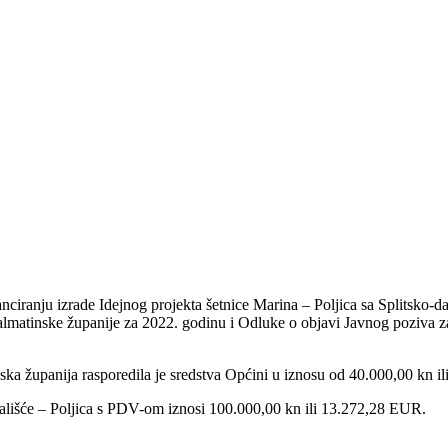
ciranju izrade Idejnog projekta šetnice Marina – Poljica sa Splitsko
lmatinske županije za 2022. godinu i Odluke o objavi Javnog poziva z
nska županija rasporedila je sredstva Općini u iznosu od 40.000,00 kn i
Prališće – Poljica s PDV-om iznosi 100.000,00 kn ili 13.272,28 EUR.