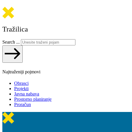
Tražilica
Search ...
Najtraženiji pojmovi
Obrasci
Projekti
Javna nabava
Prostorno planiranje
Proračun