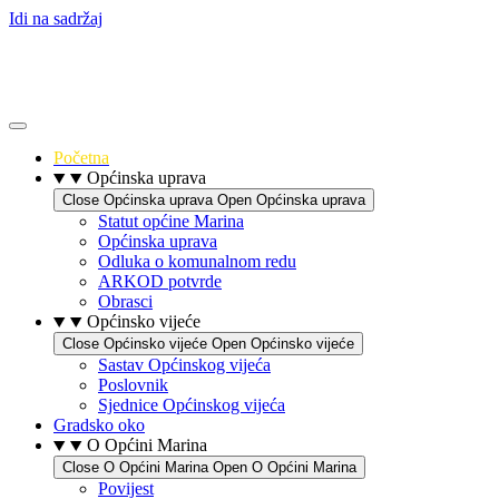
Idi na sadržaj
Početna
Općinska uprava
Close Općinska uprava
Open Općinska uprava
Statut općine Marina
Općinska uprava
Odluka o komunalnom redu
ARKOD potvrde
Obrasci
Općinsko vijeće
Close Općinsko vijeće
Open Općinsko vijeće
Sastav Općinskog vijeća
Poslovnik
Sjednice Općinskog vijeća
Gradsko oko
O Općini Marina
Close O Općini Marina
Open O Općini Marina
Povijest