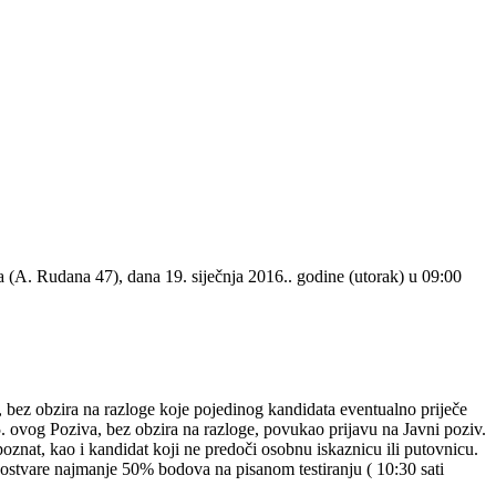
na (A. Rudana 47), dana 19. siječnja 2016.. godine (utorak) u 09:00
, bez obzira na razloge koje pojedinog kandidata eventualno priječe
. ovog Poziva, bez obzira na razloge, povukao prijavu na Javni poziv.
poznat, kao i kandidat koji ne predoči osobnu iskaznicu ili putovnicu.
i ostvare najmanje 50% bodova na pisanom testiranju ( 10:30 sati