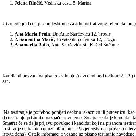
Jelena Rinčić
, Vrsinska cesta 5, Marina
Utvrđeno je da na pisano testiranje za administrativnog referenta mogu 
Ana Maria Prgin
, Dr. Ante Starčevića 12, Trogir
2
. Samantha Marić
, Hrvatskih mučenika 12, Trogir
Anamarija Bailo
, Ante Starčevića 50, Kaštel Sućurac
Kandidati pozvani na pisano testiranje (navedeni pod točkom 2. i 3.) t
sati.
Na testiranje je potrebno ponijeti osobnu iskaznicu ili putovnicu, ka
da testiranju pristupi u naznačeno vrijeme. Smatra se da je kandidat
Smatrat će se da je prijavu povukao i kandidat koji na pisanom testiran
Testiranje će trajati najduže 60 minuta. Povjerenstvo će provesti int
istoga dana). Ostale informacije vezane uz pisano testiranje navedene 