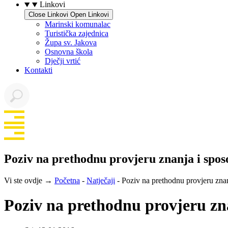
Linkovi
Close Linkovi
Open Linkovi
Marinski komunalac
Turistička zajednica
Župa sv. Jakova
Osnovna škola
Dječji vrtić
Kontakti
Poziv na prethodnu provjeru znanja i spos
Vi ste ovdje →
Početna
-
Natječaji
-
Poziv na prethodnu provjeru znan
Poziv na prethodnu provjeru zna