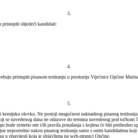
3.
pristupiti slijedeći kandidati:
4.
rebaju pristupiti pisanom testiranju u prostoriju Vijećnice Općine Mari
5.
o i kemijsku olovku. Ne postoji mogućnost naknadnog pisanog testiranja
, koji se navedenog dana ne odazove do termina navedenog pod točkom 5
ju bude remetio mir i/ili pravila ponašanja s kojima će biti prethodno u
ervjue neposredno nakon pisanog testiranja samo s onim kandidatima koj
su u obavijesti koja je objavljena na web-stranici Općine.