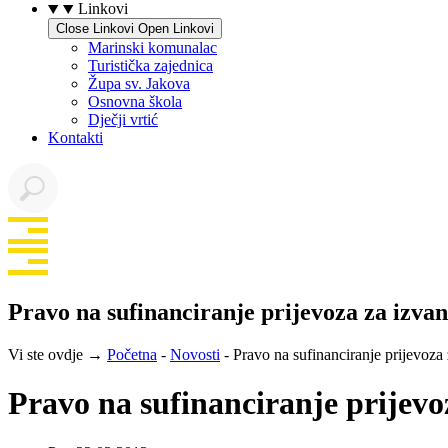
Linkovi
Close Linkovi
Open Linkovi
Marinski komunalac
Turistička zajednica
Župa sv. Jakova
Osnovna škola
Dječji vrtić
Kontakti
Pravo na sufinanciranje prijevoza za izvan
Vi ste ovdje →
Početna
-
Novosti
-
Pravo na sufinanciranje prijevoza 
Pravo na sufinanciranje prijevo