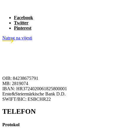
Facebook
Twitter
Pinterest
Natrag na vijesti
OIB: 84238675791
MB: 2819074
IBAN: HR3724020061825800001
Erste&Steiermärkische Bank D.D.
SWIFT/BIC: ESBCHR22
TELEFON
Protokol