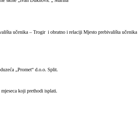
ovne škole „Ivan Duknović „ Marina
lišta učenika – Trogir i obratno i relaciji Mjesto prebivališta učenika
duzeća „Promet“ d.o.o. Split.
jeseca koji prethodi isplati.