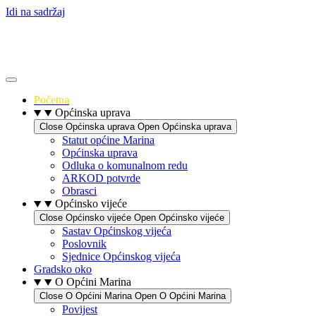
Idi na sadržaj
Početna
Općinska uprava
Close Općinska uprava
Open Općinska uprava
Statut općine Marina
Općinska uprava
Odluka o komunalnom redu
ARKOD potvrde
Obrasci
Općinsko vijeće
Close Općinsko vijeće
Open Općinsko vijeće
Sastav Općinskog vijeća
Poslovnik
Sjednice Općinskog vijeća
Gradsko oko
O Općini Marina
Close O Općini Marina
Open O Općini Marina
Povijest