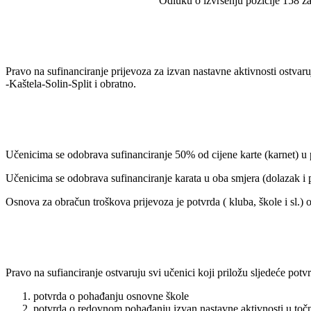
Odluku o izvršenju pozicije 158 z
Pravo na sufinanciranje prijevoza za izvan nastavne aktivnosti ostvaru
-Kaštela-Solin-Split i obratno.
Učenicima se odobrava sufinanciranje 50% od cijene karte (karnet) u
Učenicima se odobrava sufinanciranje karata u oba smjera (dolazak i p
Osnova za obračun troškova prijevoza je potvrda ( kluba, škole i sl.)
Pravo na sufianciranje ostvaruju svi učenici koji priložu sljedeće potv
potvrda o pohađanju osnovne škole
potvrda o redovnom pohađanju izvan nastavne aktivnosti u točn