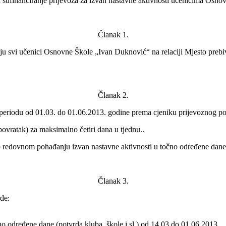
a sufinanciranje prijevoza za izvan nastavne aktivnosti učenicima Osn
Članak 1.
ju svi učenici Osnovne Škole „Ivan Duknović“ na relaciji Mjesto prebiva
Članak 2.
 periodu od 01.03. do 01.06.2013. godine prema cjeniku prijevoznog po
ovratak) za maksimalno četiri dana u tjednu..
 o redovnom pohađanju izvan nastavne aktivnosti u točno određene dane m
Članak 3.
rde:
o određene dane (potvrda kluba, škole i sl.) od 14.03 do 01.06.2013.,