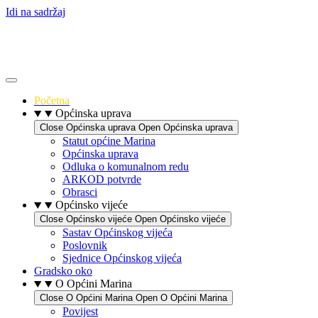
Idi na sadržaj
Početna
Općinska uprava
Close Općinska uprava
Open Općinska uprava
Statut općine Marina
Općinska uprava
Odluka o komunalnom redu
ARKOD potvrde
Obrasci
Općinsko vijeće
Close Općinsko vijeće
Open Općinsko vijeće
Sastav Općinskog vijeća
Poslovnik
Sjednice Općinskog vijeća
Gradsko oko
O Općini Marina
Close O Općini Marina
Open O Općini Marina
Povijest