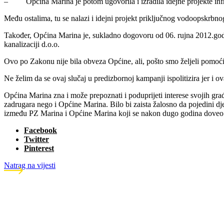
– Općina Marina je potom ugovorila i izradila idejne projekte infr
Među ostalima, tu se nalazi i idejni projekt priključnog vodoopskrbno
Također, Općina Marina je, sukladno dogovoru od 06. rujna 2012.godin
kanalizaciji d.o.o.
Ovo po Zakonu nije bila obveza Općine, ali, pošto smo željeli pomoći
Ne želim da se ovaj slučaj u predizbornoj kampanji ispolitizira jer i 
Općina Marina zna i može prepoznati i poduprijeti interese svojih građ
zadrugara nego i Općine Marina. Bilo bi zaista žalosno da pojedini dje
između PZ Marina i Općine Marina koji se nakon dugo godina doveo n
Facebook
Twitter
Pinterest
Natrag na vijesti