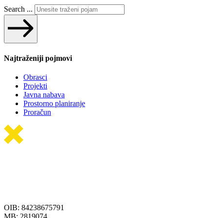
Search ...
Najtraženiji pojmovi
Obrasci
Projekti
Javna nabava
Prostorno planiranje
Proračun
OIB: 84238675791
MB: 2819074