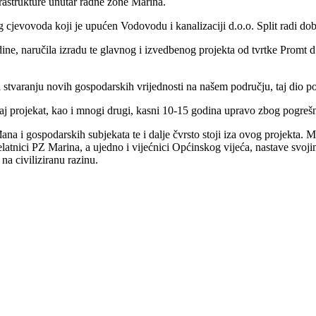
astrukture unutar radne zone Marina.
g cjevovoda koji je upućen Vodovodu i kanalizaciji d.o.o. Split radi dob
e, naručila izradu te glavnog i izvedbenog projekta od tvrtke Promt d.o
 stvaranju novih gospodarskih vrijednosti na našem području, taj dio po
ovaj projekat, kao i mnogi drugi, kasni 10-15 godina upravo zbog pogrešn
ana i gospodarskih subjekata te i dalje čvrsto stoji iza ovog projekta.
latnici PZ Marina, a ujedno i vijećnici Općinskog vijeća, nastave svoji
a civiliziranu razinu.