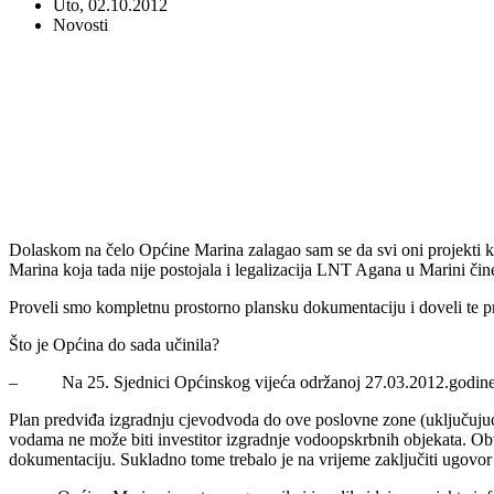
Uto, 02.10.2012
Novosti
Dolaskom na čelo Općine Marina zalagao sam se da svi oni projekti ko
Marina koja tada nije postojala i legalizacija LNT Agana u Marini čin
Proveli smo kompletnu prostorno plansku dokumentaciju i doveli te pr
Što je Općina do sada učinila?
– Na 25. Sjednici Općinskog vijeća održanoj 27.03.2012.godine d
Plan predviđa izgradnju cjevodvoda do ove poslovne zone (uključujući
vodama ne može biti investitor izgradnje vodoopskrbnih objekata. Obve
dokumentaciju. Sukladno tome trebalo je na vrijeme zaključiti ugovor 