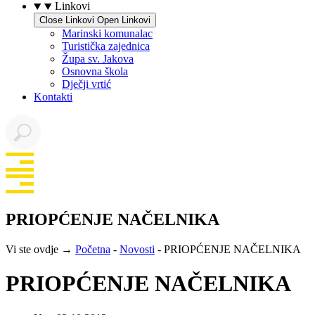
Linkovi
Close Linkovi
Open Linkovi
Marinski komunalac
Turistička zajednica
Župa sv. Jakova
Osnovna škola
Dječji vrtić
Kontakti
PRIOPĆENJE NAČELNIKA
Vi ste ovdje →
Početna
-
Novosti
-
PRIOPĆENJE NAČELNIKA
PRIOPĆENJE NAČELNIKA