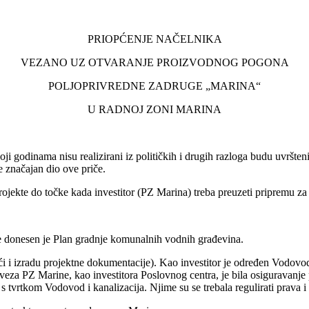
PRIOPĆENJE NAČELNIKA
VEZANO UZ OTVARANJE PROIZVODNOG POGONA
POLJOPRIVREDNE ZADRUGE „MARINA“
U RADNOJ ZONI MARINA
ji godinama nisu realizirani iz političkih i drugih razloga budu uvršte
e značajan dio ove priče.
ojekte do točke kada investitor (PZ Marina) treba preuzeti pripremu za
onesen je Plan gradnje komunalnih vodnih građevina.
 i izradu projektne dokumentacije). Kao investitor je određen Vodovod
za PZ Marine, kao investitora Poslovnog centra, je bila osiguravanje p
s tvrtkom Vodovod i kanalizacija. Njime su se trebala regulirati prava i