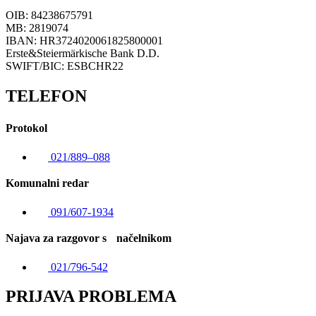
OIB: 84238675791
MB: 2819074
IBAN: HR3724020061825800001
Erste&Steiermärkische Bank D.D.
SWIFT/BIC: ESBCHR22
TELEFON
Protokol
021/889–088
Komunalni redar
091/607-1934
Najava za razgovor s načelnikom
021/796-542
PRIJAVA PROBLEMA