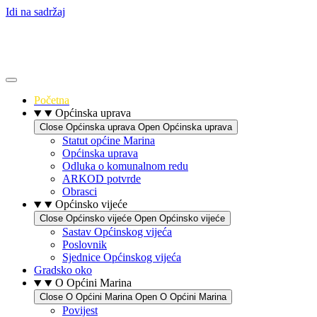
Idi na sadržaj
Početna
Općinska uprava
Close Općinska uprava
Open Općinska uprava
Statut općine Marina
Općinska uprava
Odluka o komunalnom redu
ARKOD potvrde
Obrasci
Općinsko vijeće
Close Općinsko vijeće
Open Općinsko vijeće
Sastav Općinskog vijeća
Poslovnik
Sjednice Općinskog vijeća
Gradsko oko
O Općini Marina
Close O Općini Marina
Open O Općini Marina
Povijest