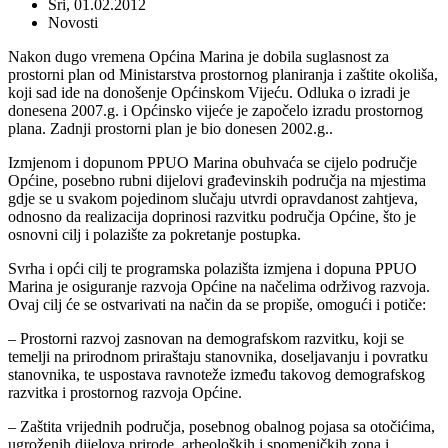
Sri, 01.02.2012
Novosti
Nakon dugo vremena Općina Marina je dobila suglasnost za
prostorni plan od Ministarstva prostornog planiranja i zaštite okoliša,
koji sad ide na donošenje Općinskom Vijeću. Odluka o izradi je
donesena 2007.g. i Općinsko vijeće je započelo izradu prostornog
plana. Zadnji prostorni plan je bio donesen 2002.g..
Izmjenom i dopunom PPUO Marina obuhvaća se cijelo područje
Općine, posebno rubni dijelovi građevinskih područja na mjestima
gdje se u svakom pojedinom slučaju utvrdi opravdanost zahtjeva,
odnosno da realizacija doprinosi razvitku područja Općine, što je
osnovni cilj i polazište za pokretanje postupka.
Svrha i opći cilj te programska polazišta izmjena i dopuna PPUO
Marina je osiguranje razvoja Općine na načelima održivog razvoja.
Ovaj cilj će se ostvarivati na način da se propiše, omogući i potiče:
– Prostorni razvoj zasnovan na demografskom razvitku, koji se
temelji na prirodnom priraštaju stanovnika, doseljavanju i povratku
stanovnika, te uspostava ravnoteže između takovog demografskog
razvitka i prostornog razvoja Općine.
– Zaštita vrijednih područja, posebnog obalnog pojasa sa otočićima,
ugroženih dijelova prirode, arheoloških i spomeničkih zona i