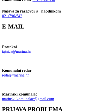
Najava za razgovor s načelnikom
021/796-542
E-MAIL
Protokol
tajnica@marina.hr
Komunalni redar
redar@marina.hr
Marinski komunalac
marinski.komunalac@gmail.com
PRIJAVA PROBLEMA