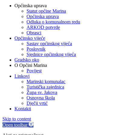
Općinska uprava
Statut općine Marina
Općinska uprava
Odluka o komunalnom redu
ARKOD potvrde
Obrasci
Općinsko vijeće
Sastav općinskog vijeća
Poslovnik
Sjednice općinskog vijeća
Gradsko oko
O Općini Marina
Povijest
Linkovi
Marinski komunalac
Turistička zajednica
Župa sv. Jakova
Osnovna škola
Dječji vrtić
Kontakti
Skip to content
Open toolbar