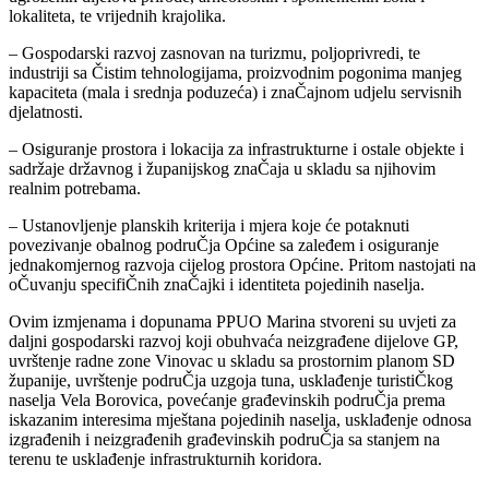
lokaliteta, te vrijednih krajolika.
– Gospodarski razvoj zasnovan na turizmu, poljoprivredi, te
industriji sa Čistim tehnologijama, proizvodnim pogonima manjeg
kapaciteta (mala i srednja poduzeća) i znaČajnom udjelu servisnih
djelatnosti.
– Osiguranje prostora i lokacija za infrastrukturne i ostale objekte i
sadržaje državnog i županijskog znaČaja u skladu sa njihovim
realnim potrebama.
– Ustanovljenje planskih kriterija i mjera koje će potaknuti
povezivanje obalnog podruČja Općine sa zaleđem i osiguranje
jednakomjernog razvoja cijelog prostora Općine. Pritom nastojati na
oČuvanju specifiČnih znaČajki i identiteta pojedinih naselja.
Ovim izmjenama i dopunama PPUO Marina stvoreni su uvjeti za
daljni gospodarski razvoj koji obuhvaća neizgrađene dijelove GP,
uvrštenje radne zone Vinovac u skladu sa prostornim planom SD
županije, uvrštenje podruČja uzgoja tuna, usklađenje turistiČkog
naselja Vela Borovica, povećanje građevinskih podruČja prema
iskazanim interesima mještana pojedinih naselja, usklađenje odnosa
izgrađenih i neizgrađenih građevinskih podruČja sa stanjem na
terenu te usklađenje infrastrukturnih koridora.