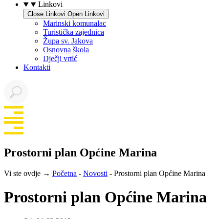
Linkovi
Close Linkovi
Open Linkovi
Marinski komunalac
Turistička zajednica
Župa sv. Jakova
Osnovna škola
Dječji vrtić
Kontakti
Prostorni plan Općine Marina
Vi ste ovdje →
Početna
-
Novosti
-
Prostorni plan Općine Marina
Prostorni plan Općine Marina