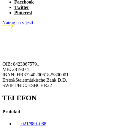
Facebook
Twitter
Pinterest
Natrag na vijesti
OIB: 84238675791
MB: 2819074
IBAN: HR3724020061825800001
Erste&Steiermärkische Bank D.D.
SWIFT/BIC: ESBCHR22
TELEFON
Protokol
021/889–088