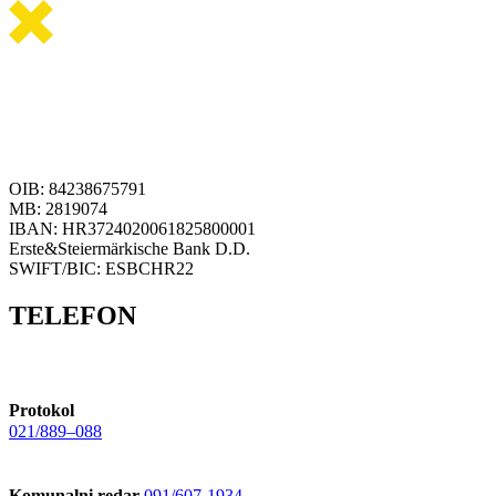
OIB: 84238675791
MB: 2819074
IBAN: HR3724020061825800001
Erste&Steiermärkische Bank D.D.
SWIFT/BIC: ESBCHR22
TELEFON
Protokol
021/889–088
Komunalni redar
091/607-1934