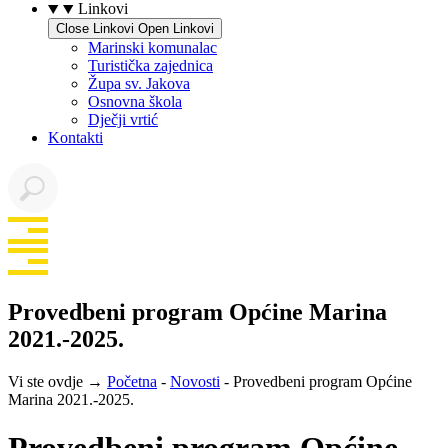
Linkovi
Close Linkovi
Open Linkovi
Marinski komunalac
Turistička zajednica
Župa sv. Jakova
Osnovna škola
Dječji vrtić
Kontakti
Provedbeni program Općine Marina
2021.-2025.
Vi ste ovdje →
Početna
-
Novosti
-
Provedbeni program Općine
Marina 2021.-2025.