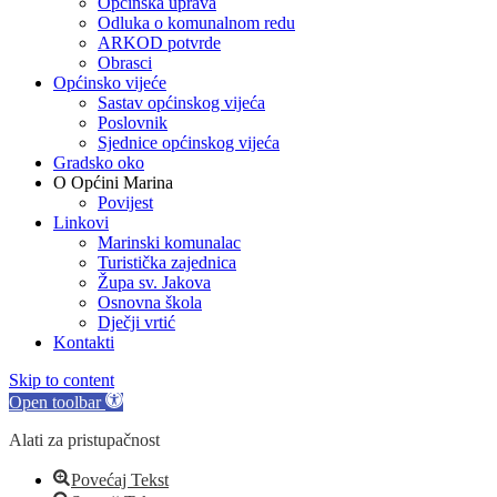
Općinska uprava
Odluka o komunalnom redu
ARKOD potvrde
Obrasci
Općinsko vijeće
Sastav općinskog vijeća
Poslovnik
Sjednice općinskog vijeća
Gradsko oko
O Općini Marina
Povijest
Linkovi
Marinski komunalac
Turistička zajednica
Župa sv. Jakova
Osnovna škola
Dječji vrtić
Kontakti
Skip to content
Open toolbar
Alati za pristupačnost
Povećaj Tekst