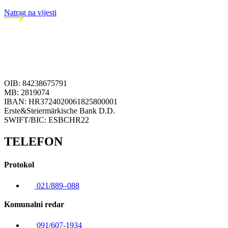
Natrag na vijesti
OIB: 84238675791
MB: 2819074
IBAN: HR3724020061825800001
Erste&Steiermärkische Bank D.D.
SWIFT/BIC: ESBCHR22
TELEFON
Protokol
021/889–088
Komunalni redar
091/607-1934