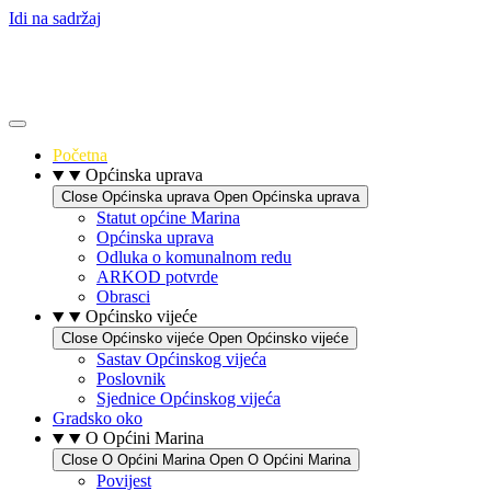
Idi na sadržaj
Početna
Općinska uprava
Close Općinska uprava
Open Općinska uprava
Statut općine Marina
Općinska uprava
Odluka o komunalnom redu
ARKOD potvrde
Obrasci
Općinsko vijeće
Close Općinsko vijeće
Open Općinsko vijeće
Sastav Općinskog vijeća
Poslovnik
Sjednice Općinskog vijeća
Gradsko oko
O Općini Marina
Close O Općini Marina
Open O Općini Marina
Povijest