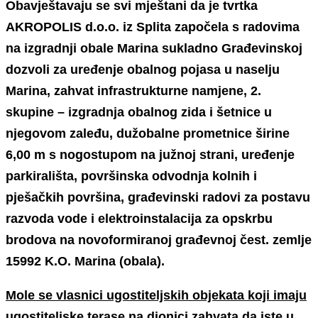
Obavještavaju se svi mještani da je tvrtka
AKROPOLIS d.o.o. iz Splita započela s radovima
na izgradnji obale Marina sukladno
Građevinskoj
dozvoli za uređenje obalnog pojasa u naselju
Marina, zahvat infrastrukturne namjene, 2.
skupine – izgradnja obalnog zida i šetnice u
njegovom zaleđu, dužobalne prometnice širine
6,00 m s nogostupom na južnoj strani, uređenje
parkirališta, površinska odvodnja kolnih i
pješačkih površina, građevinski radovi za postavu
razvoda vode i elektroinstalacija za opskrbu
brodova na novoformiranoj građevnoj čest. zemlje
15992 K.O. Marina (obala).
Mole se vlasnici ugostiteljskih objekata koji imaju
ugostiteljske terase na dionici zahvata da iste u