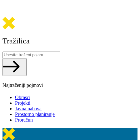
Tražilica
Search
...
Najtraženiji pojmovi
Obrasci
Projekti
Javna nabava
Prostorno planiranje
Proračun