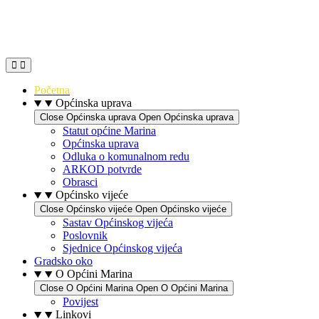
Idi
na
sadržaj
Početna
Općinska uprava
Close Općinska uprava
Open Općinska uprava
Statut općine Marina
Općinska uprava
Odluka o komunalnom redu
ARKOD potvrde
Obrasci
Općinsko vijeće
Close Općinsko vijeće
Open Općinsko vijeće
Sastav Općinskog vijeća
Poslovnik
Sjednice Općinskog vijeća
Gradsko oko
O Općini Marina
Close O Općini Marina
Open O Općini Marina
Povijest
Linkovi