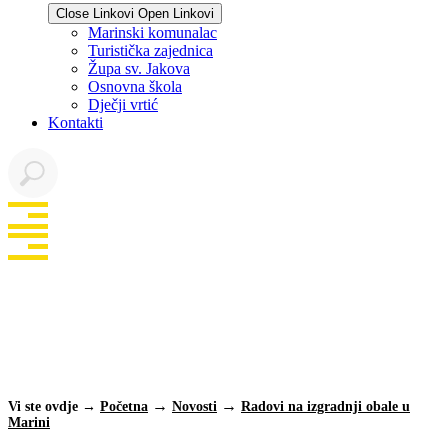
Close Linkovi
Open Linkovi
Marinski komunalac
Turistička zajednica
Župa sv. Jakova
Osnovna škola
Dječji vrtić
Kontakti
Radovi na izgradnji
obale u Marini
Vi ste ovdje →
Početna
Novosti
Radovi na izgradnji obale u
Marini