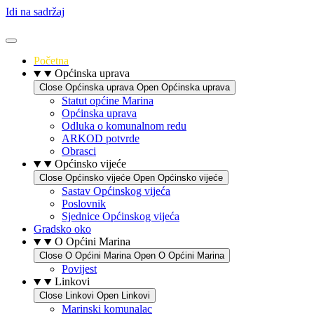
Idi na sadržaj
Početna
Općinska uprava
Close Općinska uprava
Open Općinska uprava
Statut općine Marina
Općinska uprava
Odluka o komunalnom redu
ARKOD potvrde
Obrasci
Općinsko vijeće
Close Općinsko vijeće
Open Općinsko vijeće
Sastav Općinskog vijeća
Poslovnik
Sjednice Općinskog vijeća
Gradsko oko
O Općini Marina
Close O Općini Marina
Open O Općini Marina
Povijest
Linkovi
Close Linkovi
Open Linkovi
Marinski komunalac