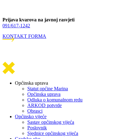
Prijava kvarova na javnoj rasvjeti
091/617-1242
KONTAKT FORMA
Općinska uprava
Statut općine Marina
Općinska uprava
Odluka o komunalnom redu
ARKOD potvrde
Obrasci
Općinsko vijeće
Sastav općinskog vijeća
Poslovnik
Sjednice općinskog vijeća
Gradsko oko