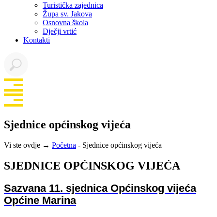
Turistička zajednica
Župa sv. Jakova
Osnovna škola
Dječji vrtić
Kontakti
Sjednice općinskog vijeća
Vi ste ovdje →
Početna
-
Sjednice općinskog vijeća
SJEDNICE OPĆINSKOG VIJEĆA
Sazvana 11. sjednica Općinskog vijeća
Općine Marina