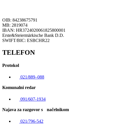
OIB: 84238675791
MB: 2819074
IBAN: HR3724020061825800001
Erste&Steiermärkische Bank D.D.
SWIFT/BIC: ESBCHR22
TELEFON
Protokol
021/889–088
Komunalni redar
091/607-1934
Najava za razgovor s načelnikom
021/796-542