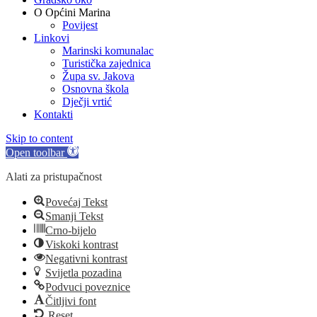
O Općini Marina
Povijest
Linkovi
Marinski komunalac
Turistička zajednica
Župa sv. Jakova
Osnovna škola
Dječji vrtić
Kontakti
Skip to content
Open toolbar
Alati za pristupačnost
Povećaj Tekst
Smanji Tekst
Crno-bijelo
Viskoki kontrast
Negativni kontrast
Svijetla pozadina
Podvuci poveznice
Čitljivi font
Reset