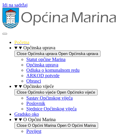
Idi na sadržaj
Početna
Općinska uprava
Close Općinska uprava
Open Općinska uprava
Statut općine Marina
Općinska uprava
Odluka o komunalnom redu
ARKOD potvrde
Obrasci
Općinsko vijeće
Close Općinsko vijeće
Open Općinsko vijeće
Sastav Općinskog vijeća
Poslovnik
Sjednice Općinskog vijeća
Gradsko oko
O Općini Marina
Close O Općini Marina
Open O Općini Marina
Povijest