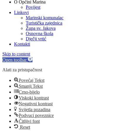
O Općini Marina
Povijest
Linkovi
Marinski komunalac
Turistička zajednica
Župa sv. Jakova
Osnovna škola
Dječji vrtić
Kontakti
Skip to content
Open toolbar
Alati za pristupačnost
Povećaj Tekst
Smanji Tekst
Crno-bijelo
Viskoki kontrast
Negativni kontrast
Svijetla pozadina
Podvuci poveznice
Čitljivi font
Reset