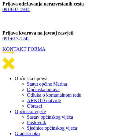
Prijava održavanja nerazvrstanih cesta
091/607-1934
Prijava kvarova na javnoj rasvjeti
091/617-1242
KONTAKT FORMA
Općinska uprava
Statut općine Marina
Općinska uprava
Odluka o komunalnom redu
ARKOD potvrde
Obrasci
Općinsko vijeće
Sastav općinskog vijeća
Poslovnik
Sjednice općinskog vijeća
Gradsko oko