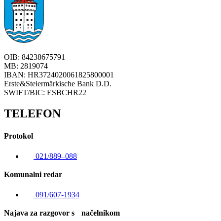
OIB: 84238675791
MB: 2819074
IBAN: HR3724020061825800001
Erste&Steiermärkische Bank D.D.
SWIFT/BIC: ESBCHR22
TELEFON
Protokol
021/889–088
Komunalni redar
091/607-1934
Najava za razgovor s načelnikom