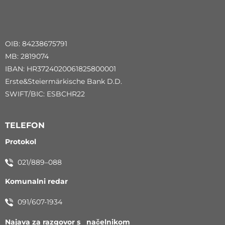
OIB: 84238675791
MB: 2819074
IBAN: HR3724020061825800001
Erste&Steiermärkische Bank D.D.
SWIFT/BIC: ESBCHR22
TELEFON
Protokol
021/889–088
Komunalni redar
091/607-1934
Najava za razgovor s načelnikom