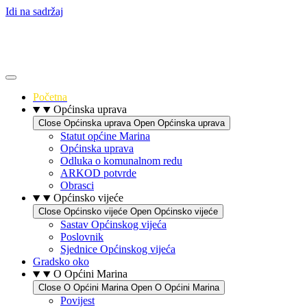
Idi na sadržaj
Početna
Općinska uprava
Close Općinska uprava
Open Općinska uprava
Statut općine Marina
Općinska uprava
Odluka o komunalnom redu
ARKOD potvrde
Obrasci
Općinsko vijeće
Close Općinsko vijeće
Open Općinsko vijeće
Sastav Općinskog vijeća
Poslovnik
Sjednice Općinskog vijeća
Gradsko oko
O Općini Marina
Close O Općini Marina
Open O Općini Marina
Povijest