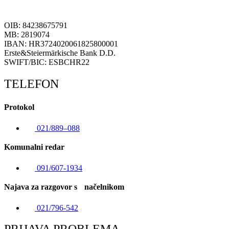
OIB: 84238675791
MB: 2819074
IBAN: HR3724020061825800001
Erste&Steiermärkische Bank D.D.
SWIFT/BIC: ESBCHR22
TELEFON
Protokol
021/889–088
Komunalni redar
091/607-1934
Najava za razgovor s načelnikom
021/796-542