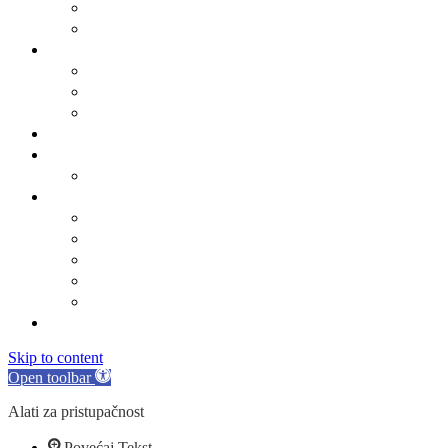
ARKOD potvrde
Obrasci
Općinsko vijeće
Sastav općinskog vijeća
Poslovnik
Sjednice općinskog vijeća
Gradsko oko
O Općini Marina
Povijest
Linkovi
Marinski komunalac
Turistička zajednica
Župa sv. Jakova
Osnovna škola
Dječji vrtić
Kontakti
Skip to content
Open toolbar
Alati za pristupačnost
Povećaj Tekst