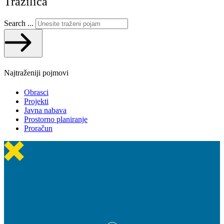
Tražilica
Search ...
Najtraženiji pojmovi
Obrasci
Projekti
Javna nabava
Prostorno planiranje
Proračun