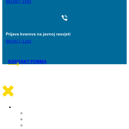
091/607-1934
Prijava kvarova na javnoj rasvjeti
091/617-1242
KONTAKT FORMA
Općinska uprava
Statut općine Marina
Općinska uprava
Odluka o komunalnom redu