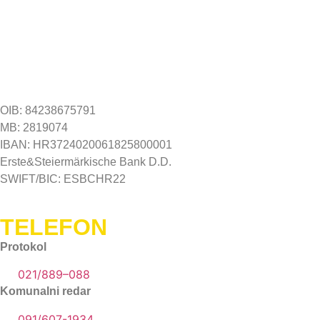
OIB: 84238675791
MB: 2819074
IBAN: HR3724020061825800001
Erste&Steiermärkische Bank D.D.
SWIFT/BIC: ESBCHR22
TELEFON
Protokol
021/889–088
Komunalni redar
091/607-1934