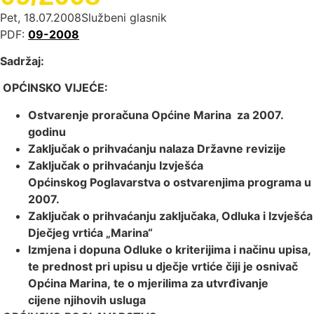
Pet, 18.07.2008
Službeni glasnik
PDF:
09-2008
Sadržaj:
OPĆINSKO VIJEĆE:
Ostvarenje proračuna Općine Marina
za 2007.
godinu
Zaključak o prihvaćanju nalaza Državne revizije
Zaključak o prihvaćanju Izvješća
Općinskog
Poglavarstva o ostvarenjima programa u
2007.
Zaključak o prihvaćanju zaključaka, Odluka
i Izvješća
Dječjeg vrtića „Marina“
Izmjena i dopuna Odluke o kriterijima i n
ačinu upisa,
te prednost pri upisu u
dječje vrtiće čiji je osnivač
Općina Marina,
te o mjerilima za utvrđivanje
cijene
njihovih usluga