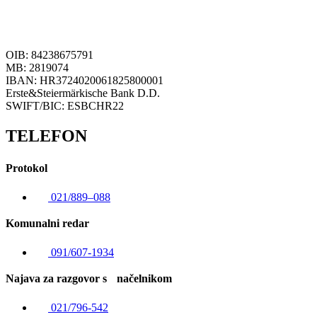
OIB: 84238675791
MB: 2819074
IBAN: HR3724020061825800001
Erste&Steiermärkische Bank D.D.
SWIFT/BIC: ESBCHR22
TELEFON
Protokol
021/889–088
Komunalni redar
091/607-1934
Najava za razgovor s načelnikom
021/796-542