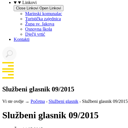
Linkovi
Close Linkovi
Open Linkovi
Marinski komunalac
Turistička zajednica
Župa sv. Jakova
Osnovna škola
Dječji vrtić
Kontakti
Službeni glasnik 09/2015
Vi ste ovdje →
Početna
-
Službeni glasnik
-
Službeni glasnik 09/2015
Službeni glasnik 09/2015