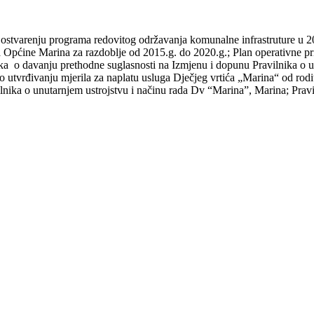
ostvarenju programa redovitog održavanja komunalne infrastruture u 20
ja Općine Marina za razdoblje od 2015.g. do 2020.g.; Plan operativne p
 o davanju prethodne suglasnosti na Izmjenu i dopunu Pravilnika o unu
vrđivanju mjerila za naplatu usluga Dječjeg vrtića „Marina“ od roditel
ika o unutarnjem ustrojstvu i načinu rada Dv “Marina”, Marina; Praviln