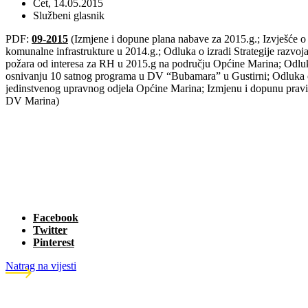
Čet, 14.05.2015
Službeni glasnik
PDF:
09-2015
(Izmjene i dopune plana nabave za 2015.g.; Izvješće o 
komunalne infrastrukture u 2014.g.; Odluka o izradi Strategije razvo
požara od interesa za RH u 2015.g na području Općine Marina; Odluka
osnivanju 10 satnog programa u DV “Bubamara” u Gustirni; Odluka o ut
jedinstvenog upravnog odjela Općine Marina; Izmjenu i dopunu praviln
DV Marina)
Facebook
Twitter
Pinterest
Natrag na vijesti