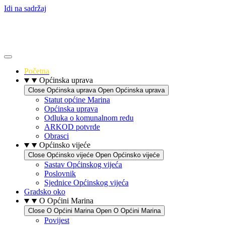
Idi na sadržaj
Početna
Općinska uprava
Close Općinska uprava
Open Općinska uprava
Statut općine Marina
Općinska uprava
Odluka o komunalnom redu
ARKOD potvrde
Obrasci
Općinsko vijeće
Close Općinsko vijeće
Open Općinsko vijeće
Sastav Općinskog vijeća
Poslovnik
Sjednice Općinskog vijeća
Gradsko oko
O Općini Marina
Close O Općini Marina
Open O Općini Marina
Povijest