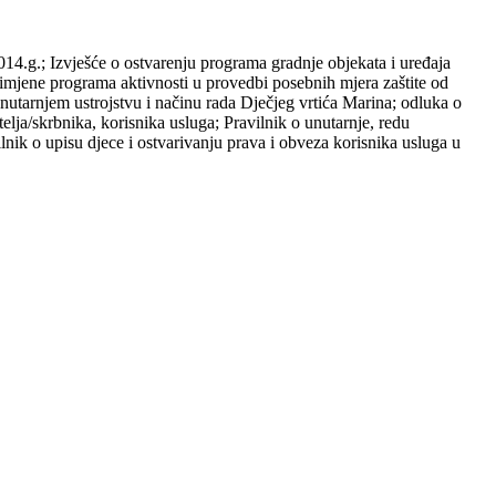
14.g.; Izvješće o ostvarenju programa gradnje objekata i uređaja
rimjene programa aktivnosti u provedbi posebnih mjera zaštite od
tarnjem ustrojstvu i načinu rada Dječjeg vrtića Marina; odluka o
ja/skrbnika, korisnika usluga; Pravilnik o unutarnje, redu
ik o upisu djece i ostvarivanju prava i obveza korisnika usluga u