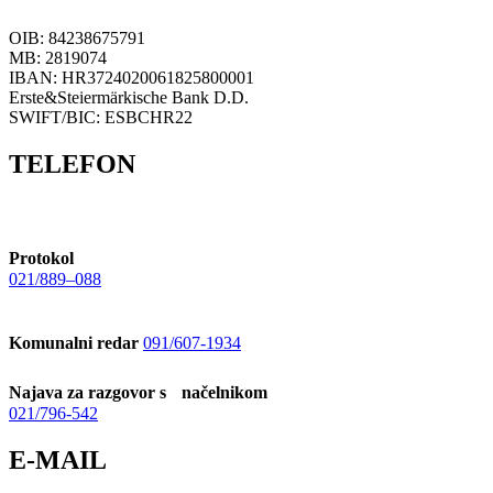
OIB: 84238675791
MB: 2819074
IBAN: HR3724020061825800001
Erste&Steiermärkische Bank D.D.
SWIFT/BIC: ESBCHR22
TELEFON
Protokol
021/889–088
Komunalni redar
091/607-1934
Najava za razgovor s načelnikom
021/796-542
E-MAIL