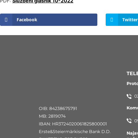
PDF:
Službeni glasnik 10-2022
Facebook
Twitter
TEL
Prot
0
Komu
OIB: 84238675791
MB: 2819074
0
IBAN: HR3724020061825800001
Erste&Steiermärkische Bank D.D.
Naja