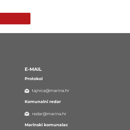
E-MAIL
Protokol
tajnica@marina.hr
Komunalni redar
redar@marina.hr
Marinski komunalac