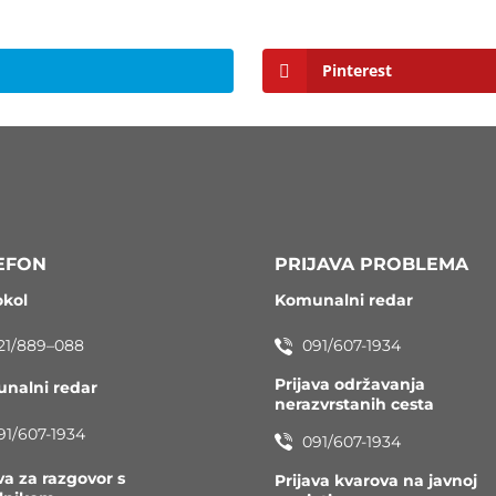
Pinterest
EFON
PRIJAVA PROBLEMA
okol
Komunalni redar
21/889–088
091/607-1934
Prijava održavanja
nalni redar
nerazvrstanih cesta
91/607-1934
091/607-1934
va za razgovor s
Prijava kvarova na javnoj