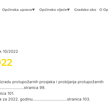
Općinska uprava
Općinsko vijeće
Gradsko oko
O Op
ik 10/2022
022
 izradu protupožarnih prosjeka i probijanja protupožarnih
……………stranica 99.
ca 101.
požara za 2022. godinu……………………………stranica 103.