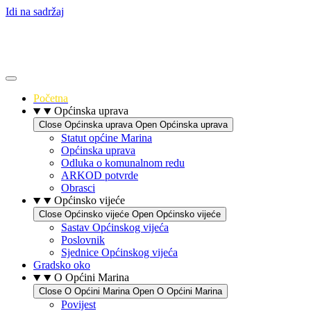
Idi na sadržaj
Početna
Općinska uprava
Close Općinska uprava
Open Općinska uprava
Statut općine Marina
Općinska uprava
Odluka o komunalnom redu
ARKOD potvrde
Obrasci
Općinsko vijeće
Close Općinsko vijeće
Open Općinsko vijeće
Sastav Općinskog vijeća
Poslovnik
Sjednice Općinskog vijeća
Gradsko oko
O Općini Marina
Close O Općini Marina
Open O Općini Marina
Povijest