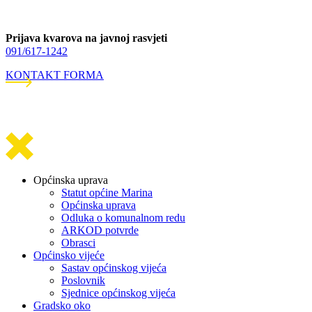
Prijava kvarova na javnoj rasvjeti
091/617-1242
KONTAKT FORMA
Općinska uprava
Statut općine Marina
Općinska uprava
Odluka o komunalnom redu
ARKOD potvrde
Obrasci
Općinsko vijeće
Sastav općinskog vijeća
Poslovnik
Sjednice općinskog vijeća
Gradsko oko