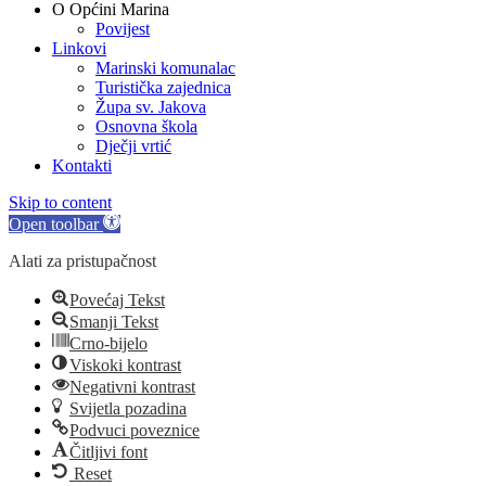
O Općini Marina
Povijest
Linkovi
Marinski komunalac
Turistička zajednica
Župa sv. Jakova
Osnovna škola
Dječji vrtić
Kontakti
Skip to content
Open toolbar
Alati za pristupačnost
Povećaj Tekst
Smanji Tekst
Crno-bijelo
Viskoki kontrast
Negativni kontrast
Svijetla pozadina
Podvuci poveznice
Čitljivi font
Reset