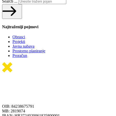
Search ...
Najtraženiji pojmovi
Obrasci
Projekti
Javna nabava
Prostorno planiranje
Proračun
OIB: 84238675791
MB: 2819074
IBAN: HR3724020061825800001