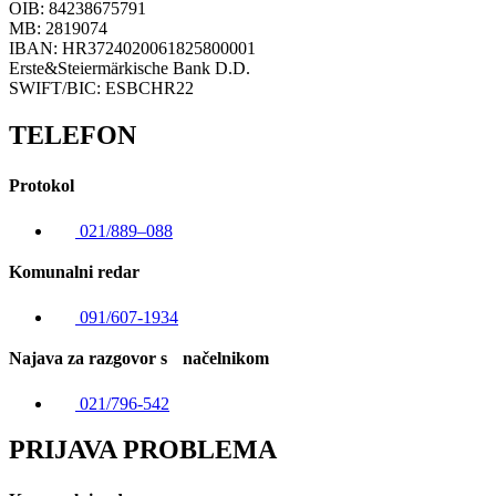
OIB: 84238675791
MB: 2819074
IBAN: HR3724020061825800001
Erste&Steiermärkische Bank D.D.
SWIFT/BIC: ESBCHR22
TELEFON
Protokol
021/889–088
Komunalni redar
091/607-1934
Najava za razgovor s načelnikom
021/796-542
PRIJAVA PROBLEMA