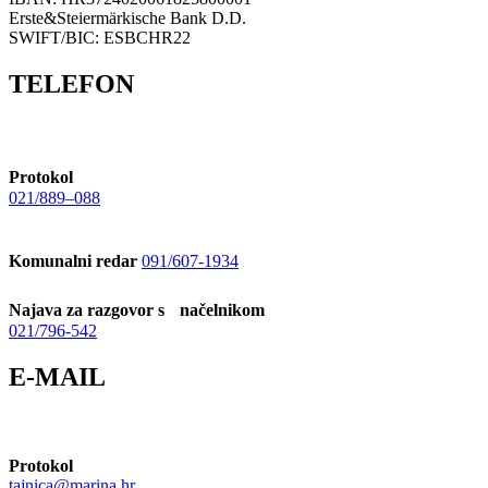
Erste&Steiermärkische Bank D.D.
SWIFT/BIC: ESBCHR22
TELEFON
Protokol
021/889–088
Komunalni redar
091/607-1934
Najava za razgovor s načelnikom
021/796-542
E-MAIL
Protokol
tajnica@marina.hr