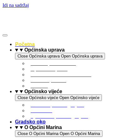
Idi na sadržaj
Početna
Općinska uprava
Close Općinska uprava
Open Općinska uprava
Statut općine Marina
Općinska uprava
Odluka o komunalnom redu
ARKOD potvrde
Obrasci
Općinsko vijeće
Close Općinsko vijeće
Open Općinsko vijeće
Sastav Općinskog vijeća
Poslovnik
Sjednice Općinskog vijeća
Gradsko oko
O Općini Marina
Close O Općini Marina
Open O Općini Marina