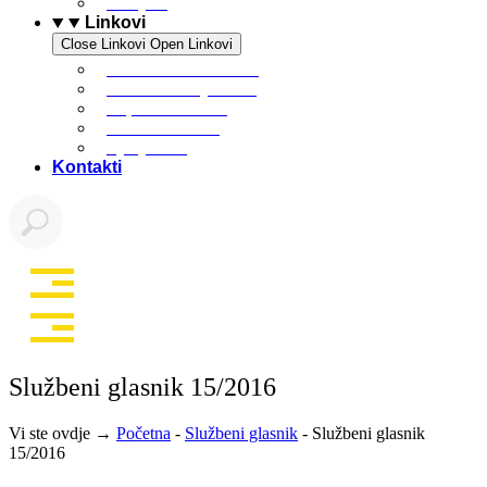
Povijest
Linkovi
Close Linkovi
Open Linkovi
Marinski komunalac
Turistička zajednica
Župa sv. Jakova
Osnovna škola
Dječji vrtić
Kontakti
Službeni glasnik 15/2016
Vi ste ovdje →
Početna
-
Službeni glasnik
-
Službeni glasnik
15/2016