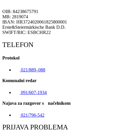
OIB: 84238675791
MB: 2819074
IBAN: HR3724020061825800001
Erste&Steiermärkische Bank D.D.
SWIFT/BIC: ESBCHR22
TELEFON
Protokol
021/889–088
Komunalni redar
091/607-1934
Najava za razgovor s načelnikom
021/796-542
PRIJAVA PROBLEMA