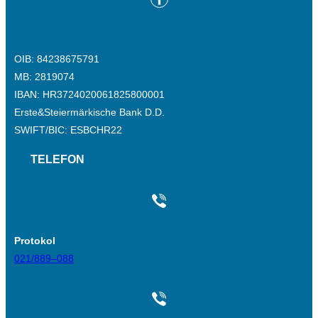
OIB: 84238675791
MB: 2819074
IBAN: HR3724020061825800001
Erste&Steiermärkische Bank D.D.
SWIFT/BIC: ESBCHR22
TELEFON
Protokol
021/889–088