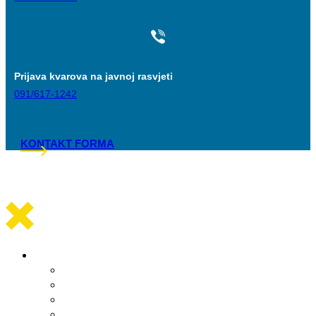
Prijava kvarova na javnoj rasvjeti
091/617-1242
KONTAKT FORMA
Općinska uprava
Statut općine Marina
Općinska uprava
Odluka o komunalnom redu
ARKOD potvrde