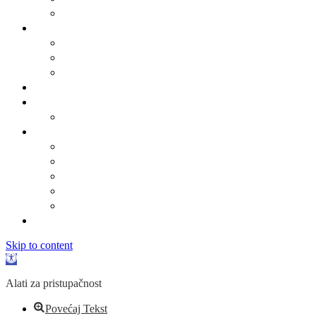
Obrasci
Općinsko vijeće
Sastav općinskog vijeća
Poslovnik
Sjednice općinskog vijeća
Gradsko oko
O Općini Marina
Povijest
Linkovi
Marinski komunalac
Turistička zajednica
Župa sv. Jakova
Osnovna škola
Dječji vrtić
Kontakti
Skip to content
Open
toolbar
Alati za pristupačnost
Povećaj Tekst