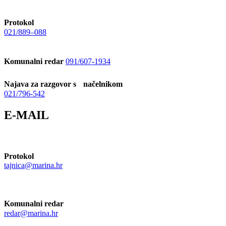
Protokol
021/889–088
Komunalni redar
091/607-1934
Najava za razgovor s načelnikom
021/796-542
E-MAIL
Protokol
tajnica@marina.hr
Komunalni redar
redar@marina.hr