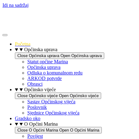
Idi na sadržaj
Početna
Općinska uprava
Close Općinska uprava
Open Općinska uprava
Statut općine Marina
Općinska uprava
Odluka o komunalnom redu
ARKOD potvrde
Obrasci
Općinsko vijeće
Close Općinsko vijeće
Open Općinsko vijeće
Sastav Općinskog vijeća
Poslovnik
Sjednice Općinskog vijeća
Gradsko oko
O Općini Marina
Close O Općini Marina
Open O Općini Marina
Povijest