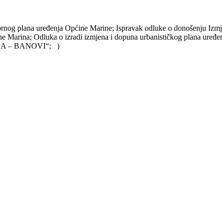
rnog plana uređenja Općine Marine; Ispravak odluke o donošenju Izmj
pćine Marina; Odluka o izradi izmjena i dopuna urbanističkog plan
A – BANOVI“; )