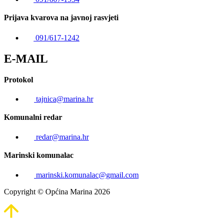
Prijava kvarova na javnoj rasvjeti
091/617-1242
E-MAIL
Protokol
tajnica@marina.hr
Komunalni redar
redar@marina.hr
Marinski komunalac
marinski.komunalac@gmail.com
Copyright © Općina Marina 2026