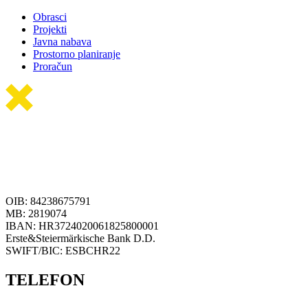
Obrasci
Projekti
Javna nabava
Prostorno planiranje
Proračun
OIB: 84238675791
MB: 2819074
IBAN: HR3724020061825800001
Erste&Steiermärkische Bank D.D.
SWIFT/BIC: ESBCHR22
TELEFON