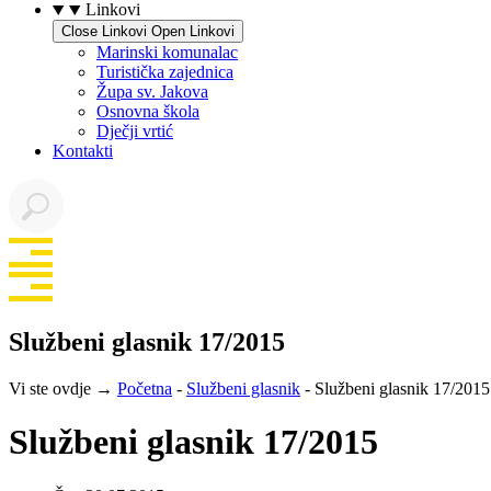
Linkovi
Close Linkovi
Open Linkovi
Marinski komunalac
Turistička zajednica
Župa sv. Jakova
Osnovna škola
Dječji vrtić
Kontakti
Službeni glasnik 17/2015
Vi ste ovdje →
Početna
-
Službeni glasnik
-
Službeni glasnik 17/2015
Službeni glasnik 17/2015