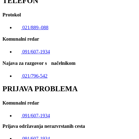
TELEFON
Protokol
021/889–088
Komunalni redar
091/607-1934
Najava za razgovor s načelnikom
021/796-542
PRIJAVA PROBLEMA
Komunalni redar
091/607-1934
Prijava održavanja nerazvrstanih cesta
091/607-1934