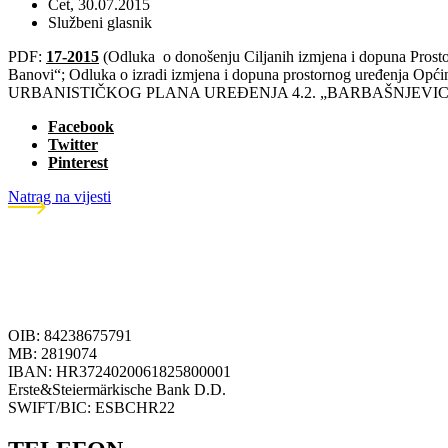
Čet, 30.07.2015
Službeni glasnik
PDF:
17-2015
(Odluka o donošenju Ciljanih izmjena i dopuna Prosto
Banovi“; Odluka o izradi izmjena i dopuna prostornog uređenja O
URBANISTIČKOG PLANA UREĐENJA 4.2. „BARBAŠNJEVIC
Facebook
Twitter
Pinterest
Natrag na vijesti
OIB: 84238675791
MB: 2819074
IBAN: HR3724020061825800001
Erste&Steiermärkische Bank D.D.
SWIFT/BIC: ESBCHR22