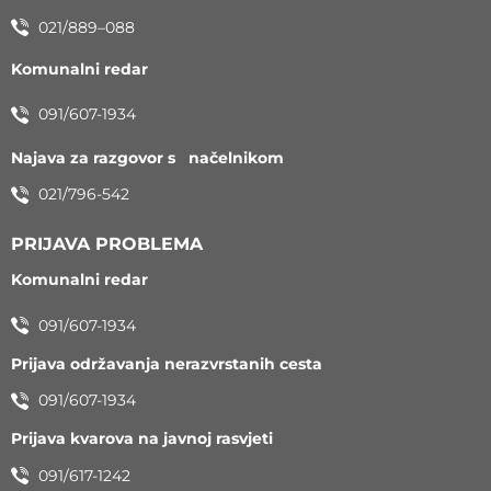
021/889–088
Komunalni redar
091/607-1934
Najava za razgovor s načelnikom
021/796-542
PRIJAVA PROBLEMA
Komunalni redar
091/607-1934
Prijava održavanja nerazvrstanih cesta
091/607-1934
Prijava kvarova na javnoj rasvjeti
091/617-1242